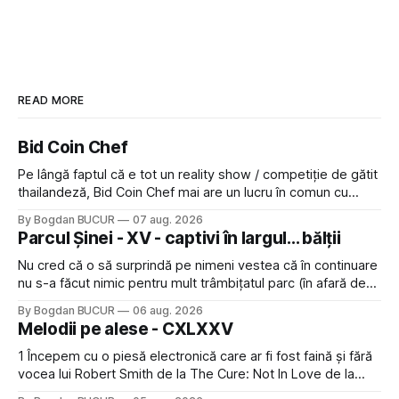
READ MORE
Bid Coin Chef
Pe lângă faptul că e tot un reality show / competiție de gătit
thailandeză, Bid Coin Chef mai are un lucru în comun cu
Restaurant War Street King Thailand: și acest show m-a
By Bogdan BUCUR
07 aug. 2026
lăsat rece la prima vedere, după care m-a făcut să mă
Parcul Șinei - XV - captivi în largul... bălții
îndrăgostesc de el. Nu mi-a plăcut faptul
Nu cred că o să surprindă pe nimeni vestea că în continuare
nu s-a făcut nimic pentru mult trâmbițatul parc (în afară de
faptul că potăile apărute acolo astă-primăvară au făcut între
By Bogdan BUCUR
06 aug. 2026
timp pui și latră prin gard la lumea care trece prin zonă). Am
Melodii pe alese - CXLXXV
avut, în schimb, o belea
1 Începem cu o piesă electronică care ar fi fost faină și fără
vocea lui Robert Smith de la The Cure: Not In Love de la
Crystal Castles, o formație cu multe piese faine (păcat că s-