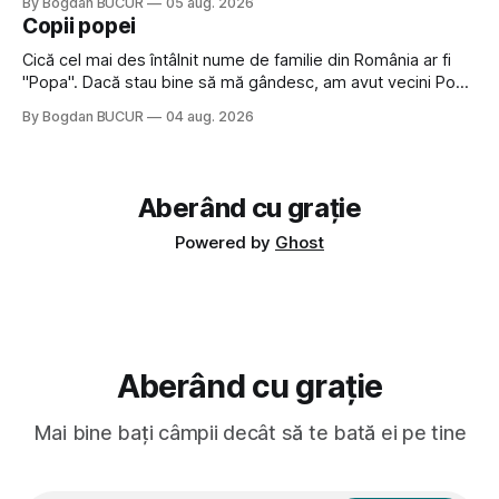
By Bogdan BUCUR
05 aug. 2026
a dovedit că jumătatea masculină a acelui duo era cam
Copii popei
dubioasă...) 2. Băgăm la
Cică cel mai des întâlnit nume de familie din România ar fi
"Popa". Dacă stau bine să mă gândesc, am avut vecini Popa
sau colegi de școala Popa cam peste tot deci are sens.
By Bogdan BUCUR
04 aug. 2026
Dexonline spune de etimologia termenului de popă că ar
veni din slava veche, popŭ,
Aberând cu grație
Powered by
Ghost
Aberând cu grație
Mai bine bați câmpii decât să te bată ei pe tine