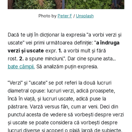
Photo by 
Peter F
 / 
Unsplash
Dacă te uiți în dicționar la expresia "a vorbi verzi și
uscate" vei primi următoarea definiție: "
a îndruga
verzi și uscate
expr.
1.
a vorbi mult și fără
rost.
2.
a spune minciuni.". Dar cine spune asta...
bate câmpii.
Să analizăm puțin expresia.
"Verzi" și "uscate" se pot referi la două lucruri
diametral opuse: lucruri verzi, adică proaspete,
încă în viață, și lucruri uscate, adică puse la
păstrare. Varză versus fân, cum ar veni. Deci din
punctul acesta de vedere să vorbești despre verzi
și uscate se poate considera că vorbești despre
lucruri diverse și acoperi o plajă largă de subiecte.