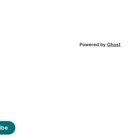
din slava veche, popŭ,
Powered by
Ghost
ibe