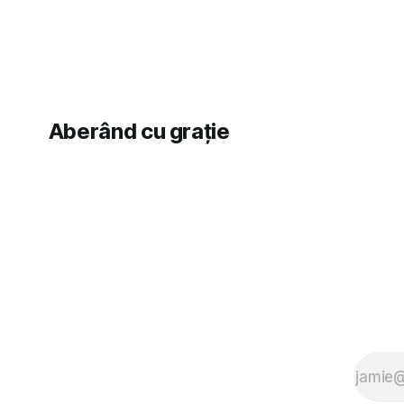
îndrăgostesc de el. Nu mi-a plăcut faptul
latră prin 
zonă). Am 
Aberând cu grație