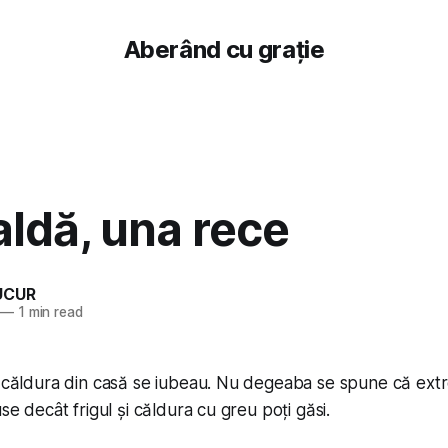
Aberând cu grație
ldă, una rece
UCUR
—
1 min read
i căldura din casă se iubeau. Nu degeaba se spune că ext
use decât frigul și căldura cu greu poți găsi.