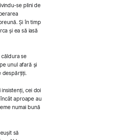
ivindu-se plini de
sperarea
preună. Și în timp
rca și ea să iasă
i căldura se
pe unul afară și
 despărțiți.
nsistenți, cei doi
, încât aproape au
 vreme numai bună
reușit să