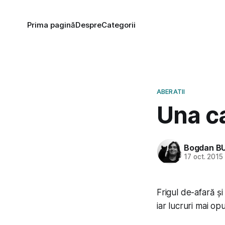
Prima pagină
Despre
Categorii
ABERATII
Una ca
Bogdan B
17 oct. 2015
Frigul de-afară ș
iar lucruri mai op