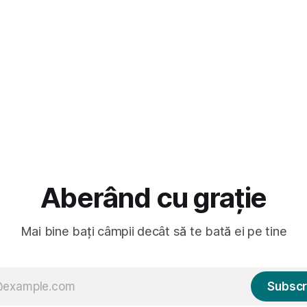
dubioasă...) 2. Băgăm la
gard la lumea care trece prin
avut, în schimb, o belea
Aberând cu grație
Mai bine bați câmpii decât să te bată ei pe tine
Subscr