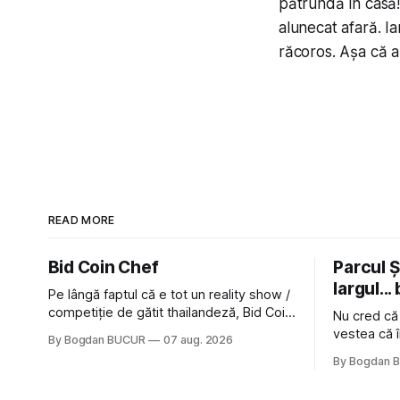
pătrundă în casă! 
alunecat afară. Ia
răcoros. Așa că a 
READ MORE
Bid Coin Chef
Parcul Și
largul... 
Pe lângă faptul că e tot un reality show /
competiție de gătit thailandeză, Bid Coin
Nu cred că
Chef mai are un lucru în comun cu
vestea că î
By Bogdan BUCUR
07 aug. 2026
Restaurant War Street King Thailand: și
nimic pentr
By Bogdan 
acest show m-a lăsat rece la prima
afară de fa
vedere, după care m-a făcut să mă
astă-primăv