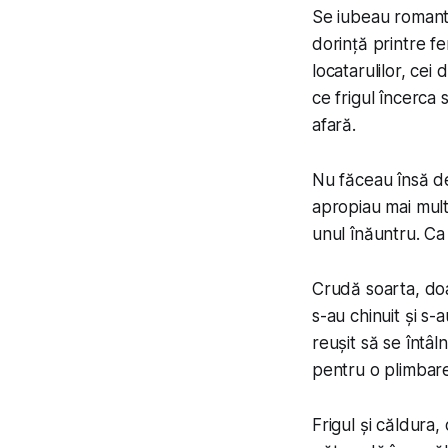
Se iubeau romantic
dorință printre fe
locatarulilor, cei
ce frigul încerca 
afară.
Nu făceau însă de
apropiau mai mult,
unul înăuntru. Ca 
Crudă soarta, doa
s-au chinuit și s-
reușit să se întâ
pentru o plimbar
Frigul și căldura,