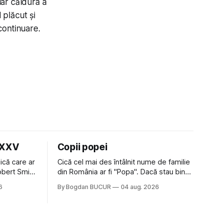
iar căldura a
 plăcut și
 continuare.
LXXV
Copii popei
ică care ar
Cică cel mai des întâlnit nume de familie
Robert Smith
din România ar fi "Popa". Dacă stau bine
 la Crystal
să mă gândesc, am avut vecini Popa sau
6
By Bogdan BUCUR
04 aug. 2026
iese faine
colegi de școala Popa cam peste tot
tatea
deci are sens. Dexonline spune de
am
etimologia termenului de popă că ar veni