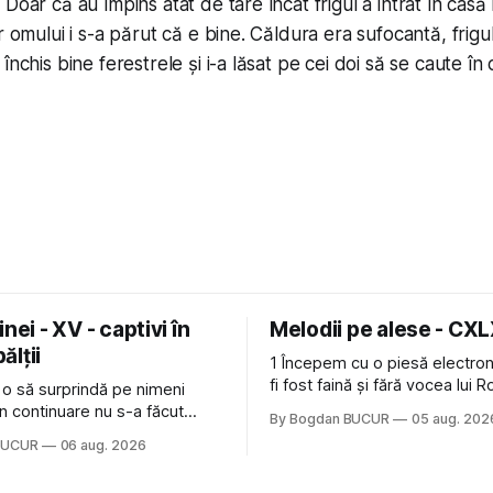
Doar că au împins atât de tare încât frigul a intrat în casă 
r omului i s-a părut că e bine. Căldura era sufocantă, frigul
închis bine ferestrele și i-a lăsat pe cei doi să se caute în
nei - XV - captivi în
Melodii pe alese - CX
bălții
1 Începem cu o piesă electron
fi fost faină și fără vocea lui 
 o să surprindă pe nimeni
de la The Cure: Not In Love de
n continuare nu s-a făcut
By Bogdan BUCUR
05 aug. 202
Castles, o formație cu multe p
u mult trâmbițatul parc (în
BUCUR
06 aug. 2026
(păcat că s-a dovedit că jumă
ptul că potăile apărute acolo
masculină a acelui duo era c
ară au făcut între timp pui și