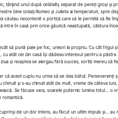
, tânjind unul după celălaltș separat de pereți groși și pr
restre bine izolați.Romeo și Julieta ai temperaturi, spre di
 doi căutau necontenit o portiță care să le permită să fie îm
să intre în casă prin orice găurică neastupată, căldura înce
cât să pună paie pe foc, uneori la propriu. Cu cât frigul ș
 cu atât cei din casă își dădeau interesul pentru a păstra 
ziua și noaptea se alergau fără succes, sortiți mereu să fie
r că acest cuplu nu urma să se dea bătut. Perseverenți și i
au chinuit și s-au chinuit atât de mult, vreme de câteva luni
lnească. Se făcuse vara, soarele puternic lumina totul… o
e romantică.
 cuprinși de un dor intens, au făcut un ultim impuls și… au 