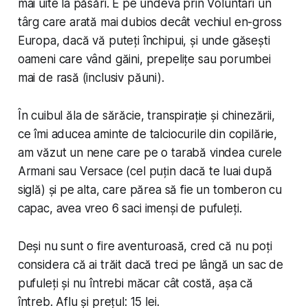
mai uite la păsări. E pe undeva prin Voluntari un
târg care arată mai dubios decât vechiul en-gross
Europa, dacă vă puteți închipui, și unde găsești
oameni care vând găini, prepelițe sau porumbei
mai de rasă (inclusiv păuni).
În cuibul ăla de sărăcie, transpirație și chinezării,
ce îmi aducea aminte de talciocurile din copilărie,
am văzut un nene care pe o tarabă vindea curele
Armani sau Versace (cel puțin dacă te luai după
siglă) și pe alta, care părea să fie un tomberon cu
capac, avea vreo 6 saci imenși de pufuleți.
Deși nu sunt o fire aventuroasă, cred că nu poți
considera că ai trăit dacă treci pe lângă un sac de
pufuleți și nu întrebi măcar cât costă, așa că
întreb. Aflu și prețul: 15 lei.