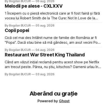
By Bogdan BUCUR
06 aug. 2026
timp pui și latră prin gard la lumea care trece prin zonă). Am
Melodii pe alese - CXLXXV
avut, în schimb, o belea
1 Începem cu o piesă electronică care ar fi fost faină și fără
vocea lui Robert Smith de la The Cure: Not In Love de la
Crystal Castles, o formație cu multe piese faine (păcat că s-
By Bogdan BUCUR
05 aug. 2026
a dovedit că jumătatea masculină a acelui duo era cam
Copii popei
dubioasă...) 2. Băgăm la
Cică cel mai des întâlnit nume de familie din România ar fi
"Popa". Dacă stau bine să mă gândesc, am avut vecini Popa
sau colegi de școala Popa cam peste tot deci are sens.
By Bogdan BUCUR
04 aug. 2026
Dexonline spune de etimologia termenului de popă că ar
Restaurant War Street King Thailand
veni din slava veche, popŭ,
Când am văzut inițial reclamă pentru acest show pe Netflix
am trecut peste. Părea, nu știu, kitschos? Oamenii urlau în
tailandeză pe fundal, era cu street food față de chestiile mai
By Bogdan BUCUR
03 aug. 2026
fine dining din alte show-uri... așa că am zis pas. Apoi ceva,
poate plictiseala sau lipsa de alternative pe
Aberând cu grație
Powered by
Ghost