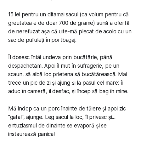
15 lei pentru un ditamai sacul (ca volum pentru că
greutatea e de doar 700 de grame) sună a ofertă
de nerefuzat așa că uite-mă plecat de acolo cu un
sac de pufuleți în portbagaj.
Îl dosesc întâi undeva prin bucătărie, până
despachetăm. Apoi îl mut în sufragerie, pe un
scaun, să aibă loc prietena să bucătărească. Mai
trece un pic de zi și ajung și la pasul cel mare: îi
aduc în cameră, îi desfac, și încep să bag în mine.
Mă îndop ca un porc înainte de tăiere și apoi zic
"gata!", ajunge. Leg sacul la loc, îl privesc și...
entuziasmul de dinainte se evaporă și se
instaurează panica!