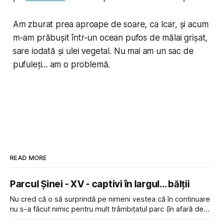
Am zburat prea aproape de soare, ca Icar, și acum
m-am prăbușit într-un ocean pufos de mălai grișat,
sare iodată și ulei vegetal. Nu mai am un sac de
pufuleți... am o problemă.
READ MORE
Parcul Șinei - XV - captivi în largul... bălții
Nu cred că o să surprindă pe nimeni vestea că în continuare
nu s-a făcut nimic pentru mult trâmbițatul parc (în afară de
faptul că potăile apărute acolo astă-primăvară au făcut între