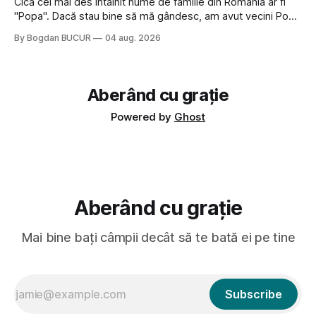
Cică cel mai des întâlnit nume de familie din România ar fi
"Popa". Dacă stau bine să mă gândesc, am avut vecini Popa
sau colegi de școala Popa cam peste tot deci are sens.
By Bogdan BUCUR
04 aug. 2026
Dexonline spune de etimologia termenului de popă că ar
veni din slava veche, popŭ,
Aberând cu grație
Powered by
Ghost
Aberând cu grație
Mai bine bați câmpii decât să te bată ei pe tine
Subscribe