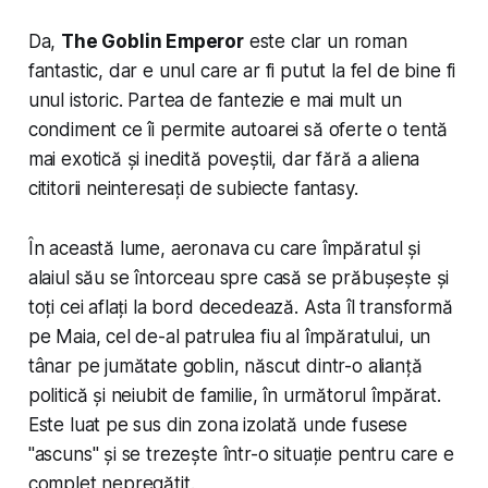
Da,
The Goblin Emperor
este clar un roman
fantastic, dar e unul care ar fi putut la fel de bine fi
unul istoric. Partea de fantezie e mai mult un
condiment ce îi permite autoarei să oferte o tentă
mai exotică și inedită poveștii, dar fără a aliena
cititorii neinteresați de subiecte fantasy.
În această lume, aeronava cu care împăratul și
alaiul său se întorceau spre casă se prăbușește și
toți cei aflați la bord decedează. Asta îl transformă
pe Maia, cel de-al patrulea fiu al împăratului, un
tânar pe jumătate goblin, născut dintr-o alianță
politică și neiubit de familie, în următorul împărat.
Este luat pe sus din zona izolată unde fusese
"ascuns" și se trezește într-o situație pentru care e
complet nepregătit.