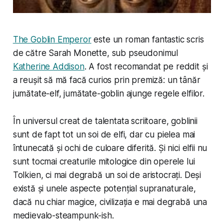
The Goblin Emperor
este un roman fantastic scris
de către Sarah Monette, sub pseudonimul
Katherine Addison
. A fost recomandat pe reddit și
a reușit să mă facă curios prin premiză: un tânăr
jumătate-elf, jumătate-goblin ajunge regele elfilor.
În universul creat de talentata scriitoare, goblinii
sunt de fapt tot un soi de elfi, dar cu pielea mai
întunecată și ochi de culoare diferită. Și nici elfii nu
sunt tocmai creaturile mitologice din operele lui
Tolkien, ci mai degrabă un soi de aristocrați. Deși
există și unele aspecte potențial supranaturale,
dacă nu chiar magice, civilizația e mai degrabă una
medievalo-steampunk-ish.