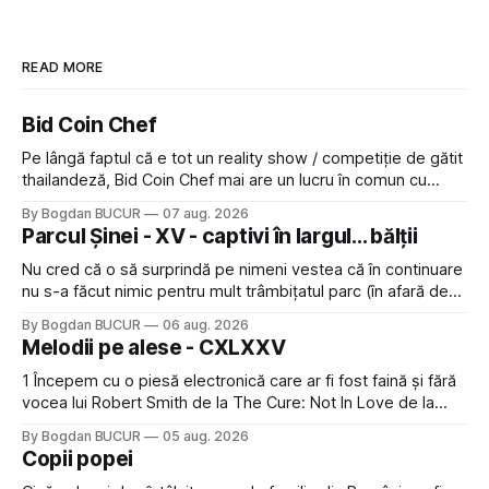
READ MORE
Bid Coin Chef
Pe lângă faptul că e tot un reality show / competiție de gătit
thailandeză, Bid Coin Chef mai are un lucru în comun cu
Restaurant War Street King Thailand: și acest show m-a
By Bogdan BUCUR
07 aug. 2026
lăsat rece la prima vedere, după care m-a făcut să mă
Parcul Șinei - XV - captivi în largul... bălții
îndrăgostesc de el. Nu mi-a plăcut faptul
Nu cred că o să surprindă pe nimeni vestea că în continuare
nu s-a făcut nimic pentru mult trâmbițatul parc (în afară de
faptul că potăile apărute acolo astă-primăvară au făcut între
By Bogdan BUCUR
06 aug. 2026
timp pui și latră prin gard la lumea care trece prin zonă). Am
Melodii pe alese - CXLXXV
avut, în schimb, o belea
1 Începem cu o piesă electronică care ar fi fost faină și fără
vocea lui Robert Smith de la The Cure: Not In Love de la
Crystal Castles, o formație cu multe piese faine (păcat că s-
By Bogdan BUCUR
05 aug. 2026
a dovedit că jumătatea masculină a acelui duo era cam
Copii popei
dubioasă...) 2. Băgăm la