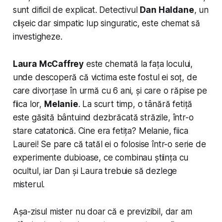
sunt dificil de explicat. Detectivul
Dan Haldane
, un
clișeic dar simpatic lup singuratic, este chemat să
investigheze.
Laura McCaffrey
este chemată la fața locului,
unde descoperă că victima este fostul ei soț, de
care divorțase în urmă cu 6 ani, și care o răpise pe
fiica lor,
Melanie
. La scurt timp, o tânără fetiță
este găsită bântuind dezbrăcată străzile, într-o
stare catatonică. Cine era fetița? Melanie, fiica
Laurei! Se pare că tatăl ei o folosise într-o serie de
experimente dubioase, ce combinau știința cu
ocultul, iar Dan și Laura trebuie să dezlege
misterul.
Așa-zisul mister nu doar că e previzibil, dar am