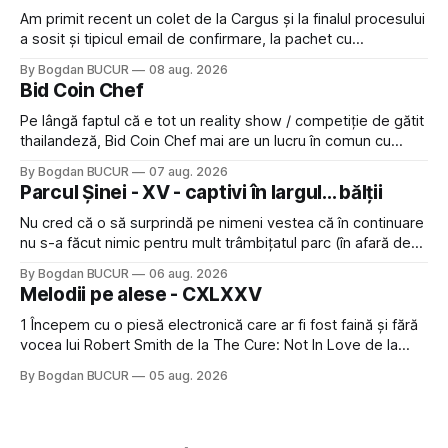
Am primit recent un colet de la Cargus și la finalul procesului
a sosit și tipicul email de confirmare, la pachet cu
rugămintea de a lăsa o recenzie. Cum sunt adeptul
By Bogdan BUCUR
08 aug. 2026
feedback-ului și eram în toate bune, de data asta am dat
Bid Coin Chef
click să le las un rating. Un 5
Pe lângă faptul că e tot un reality show / competiție de gătit
thailandeză, Bid Coin Chef mai are un lucru în comun cu
Restaurant War Street King Thailand: și acest show m-a
By Bogdan BUCUR
07 aug. 2026
lăsat rece la prima vedere, după care m-a făcut să mă
Parcul Șinei - XV - captivi în largul... bălții
îndrăgostesc de el. Nu mi-a plăcut faptul
Nu cred că o să surprindă pe nimeni vestea că în continuare
nu s-a făcut nimic pentru mult trâmbițatul parc (în afară de
faptul că potăile apărute acolo astă-primăvară au făcut între
By Bogdan BUCUR
06 aug. 2026
timp pui și latră prin gard la lumea care trece prin zonă). Am
Melodii pe alese - CXLXXV
avut, în schimb, o belea
1 Începem cu o piesă electronică care ar fi fost faină și fără
vocea lui Robert Smith de la The Cure: Not In Love de la
Crystal Castles, o formație cu multe piese faine (păcat că s-
By Bogdan BUCUR
05 aug. 2026
a dovedit că jumătatea masculină a acelui duo era cam
dubioasă...) 2. Băgăm la