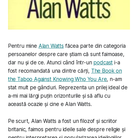
Pentru mine
Alan Watts
făcea parte din categoria
persoanelor despre care știam că sunt faimoase,
dar nu și de ce. Atunci când într-un
podcast
i-a
fost recomandată una dintre cărți,
The Book on
the Taboo Against Knowing Who You Are
, n-am
stat mult pe gânduri. Reprezenta un prilej ideal de
a-mi mai lărgi puțin orizonturile și să aflu cu
această ocazie și cine e Alan Watts.
Pe scurt, Alan Watts a fost un filozof și scriitor
britanic, faimos pentru ideile sale despre religie și
pentru interpretarea și popularizarea ideilogiilor