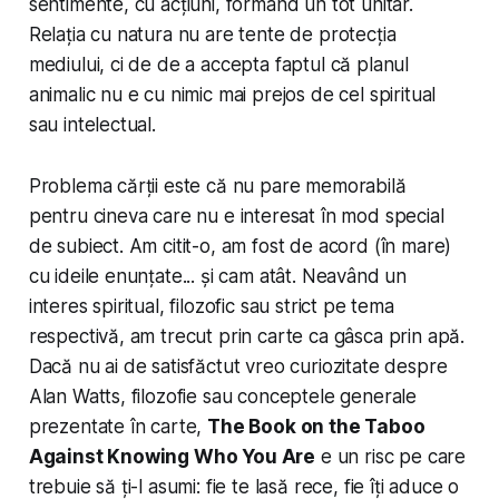
sentimente, cu acțiuni, formând un tot unitar.
Relația cu natura nu are tente de protecția
mediului, ci de de a accepta faptul că planul
animalic
nu e cu nimic mai prejos de cel spiritual
sau intelectual.
Problema cărții este că nu pare memorabilă
pentru cineva care nu e interesat în mod special
de subiect. Am citit-o, am fost de acord (în mare)
cu ideile enunțate... și cam atât. Neavând un
interes spiritual, filozofic sau strict pe tema
respectivă, am trecut prin carte ca gâsca prin apă.
Dacă nu ai de satisfăctut vreo curiozitate despre
Alan Watts, filozofie sau conceptele generale
prezentate în carte,
The Book on the Taboo
Against Knowing Who You Are
e un risc pe care
trebuie să ți-l asumi: fie te lasă rece, fie îți aduce o