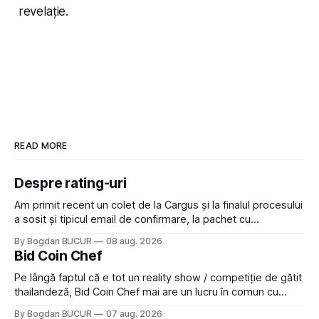
revelație.
READ MORE
Despre rating-uri
Am primit recent un colet de la Cargus și la finalul procesului
a sosit și tipicul email de confirmare, la pachet cu
rugămintea de a lăsa o recenzie. Cum sunt adeptul
By Bogdan BUCUR
08 aug. 2026
feedback-ului și eram în toate bune, de data asta am dat
Bid Coin Chef
click să le las un rating. Un 5
Pe lângă faptul că e tot un reality show / competiție de gătit
thailandeză, Bid Coin Chef mai are un lucru în comun cu
Restaurant War Street King Thailand: și acest show m-a
By Bogdan BUCUR
07 aug. 2026