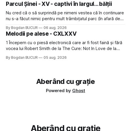
lăsat rece la prima vedere, după care m-a făcut să mă
Parcul Șinei - XV - captivi în largul... bălții
îndrăgostesc de el. Nu mi-a plăcut faptul
Nu cred că o să surprindă pe nimeni vestea că în continuare
nu s-a făcut nimic pentru mult trâmbițatul parc (în afară de
faptul că potăile apărute acolo astă-primăvară au făcut între
By Bogdan BUCUR
06 aug. 2026
timp pui și latră prin gard la lumea care trece prin zonă). Am
Melodii pe alese - CXLXXV
avut, în schimb, o belea
1 Începem cu o piesă electronică care ar fi fost faină și fără
vocea lui Robert Smith de la The Cure: Not In Love de la
Crystal Castles, o formație cu multe piese faine (păcat că s-
By Bogdan BUCUR
05 aug. 2026
a dovedit că jumătatea masculină a acelui duo era cam
dubioasă...) 2. Băgăm la
Aberând cu grație
Powered by
Ghost
Aberând cu grație