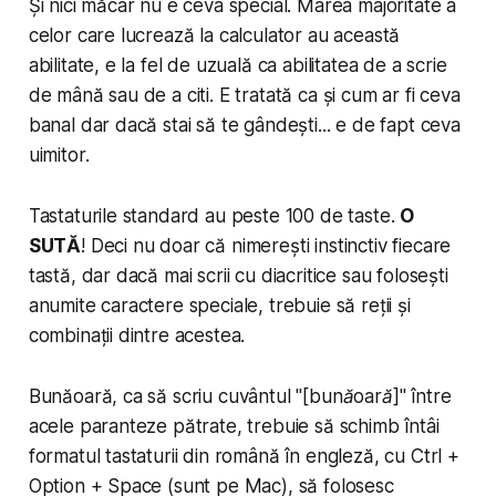
Și nici măcar nu e ceva special. Marea majoritate a
celor care lucrează la calculator au această
abilitate, e la fel de uzuală ca abilitatea de a scrie
de mână sau de a citi. E tratată ca și cum ar fi ceva
banal dar dacă stai să te gândești... e de fapt ceva
uimitor.
Tastaturile standard au peste 100 de taste.
O
SUTĂ
! Deci nu doar că nimerești instinctiv fiecare
tastă, dar dacă mai scrii cu diacritice sau folosești
anumite caractere speciale, trebuie să reții și
combinații dintre acestea.
Bunăoară, ca să scriu cuvântul "
[bunăoară]
" între
acele paranteze pătrate, trebuie să schimb întâi
formatul tastaturii din română în engleză, cu Ctrl +
Option + Space (sunt pe Mac), să folosesc