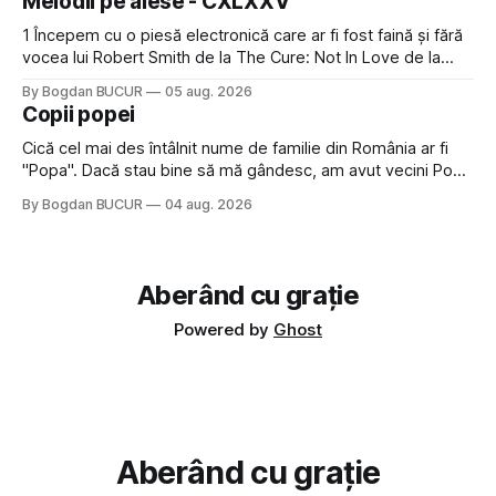
Melodii pe alese - CXLXXV
avut, în schimb, o belea
1 Începem cu o piesă electronică care ar fi fost faină și fără
vocea lui Robert Smith de la The Cure: Not In Love de la
Crystal Castles, o formație cu multe piese faine (păcat că s-
By Bogdan BUCUR
05 aug. 2026
a dovedit că jumătatea masculină a acelui duo era cam
Copii popei
dubioasă...) 2. Băgăm la
Cică cel mai des întâlnit nume de familie din România ar fi
"Popa". Dacă stau bine să mă gândesc, am avut vecini Popa
sau colegi de școala Popa cam peste tot deci are sens.
By Bogdan BUCUR
04 aug. 2026
Dexonline spune de etimologia termenului de popă că ar
veni din slava veche, popŭ,
Aberând cu grație
Powered by
Ghost
Aberând cu grație