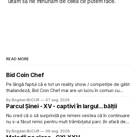
uităm să ne minunăm de ceea ce putem face.
READ MORE
Bid Coin Chef
Pe lângă faptul că e tot un reality show / competiție de gătit
thailandeză, Bid Coin Chef mai are un lucru în comun cu
Restaurant War Street King Thailand: și acest show m-a
By Bogdan BUCUR
07 aug. 2026
lăsat rece la prima vedere, după care m-a făcut să mă
Parcul Șinei - XV - captivi în largul... bălții
îndrăgostesc de el. Nu mi-a plăcut faptul
Nu cred că o să surprindă pe nimeni vestea că în continuare
nu s-a făcut nimic pentru mult trâmbițatul parc (în afară de
faptul că potăile apărute acolo astă-primăvară au făcut între
By Bogdan BUCUR
06 aug. 2026
timp pui și latră prin gard la lumea care trece prin zonă). Am