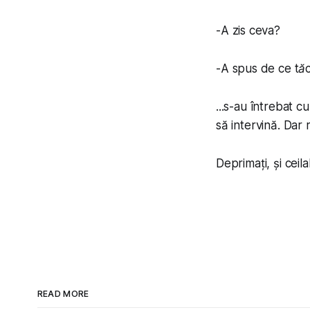
-
A zis ceva?
-
A spus de ce tă
...s-au întrebat c
să intervină. Dar 
Deprimați, și ceil
READ MORE