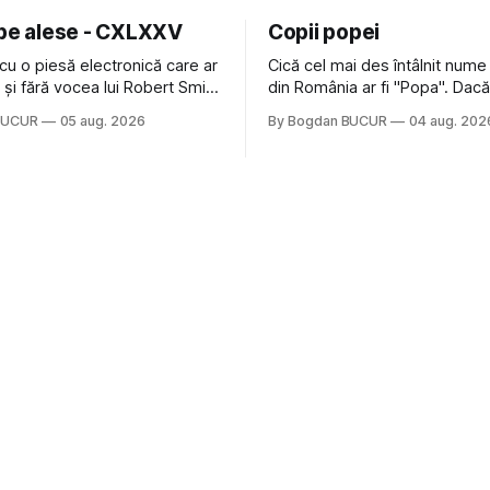
 pe alese - CXLXXV
Copii popei
cu o piesă electronică care ar
Cică cel mai des întâlnit nume
nă și fără vocea lui Robert Smith
din România ar fi "Popa". Dacă
ure: Not In Love de la Crystal
să mă gândesc, am avut veci
BUCUR
05 aug. 2026
By Bogdan BUCUR
04 aug. 202
formație cu multe piese faine
colegi de școala Popa cam pe
s-a dovedit că jumătatea
deci are sens. Dexonline spune de
a acelui duo era cam
etimologia termenului de popă
dubioasă...) 2. Băgăm la
din slava veche, popŭ,