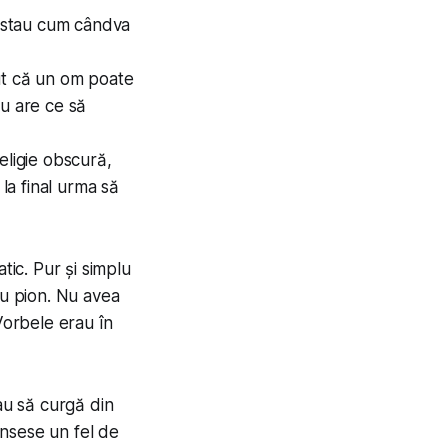
testau cum cândva
ut că un om poate
nu are ce să
eligie obscură,
 la final urma să
tic. Pur și simplu
plu pion. Nu avea
Vorbele erau în
u să curgă din
Ajunsese un fel de