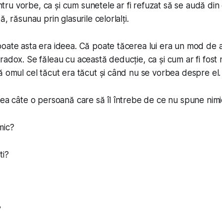
u vorbe, ca și cum sunetele ar fi refuzat să se audă din g
ă, răsunau prin glasurile celorlalți.
oate asta era ideea. Că poate tăcerea lui era un mod de a
adox. Se făleau cu această deducție, ca și cum ar fi fost ni
ă omul cel tăcut era tăcut și când nu se vorbea despre el.
sea câte o persoană care să îl întrebe de ce nu spune nimi
mic?
ti?
?