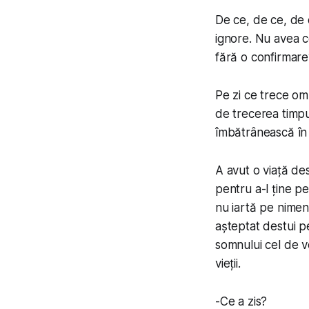
De ce, de ce, de c
ignore. Nu avea ce
fără o confirmare
Pe zi ce trece omu
de trecerea timpul
îmbătrânească în 
A avut o viață des
pentru a-l ține pe
nu iartă pe nimen
așteptat destui 
somnului cel de v
vieții.
-
Ce a zis?