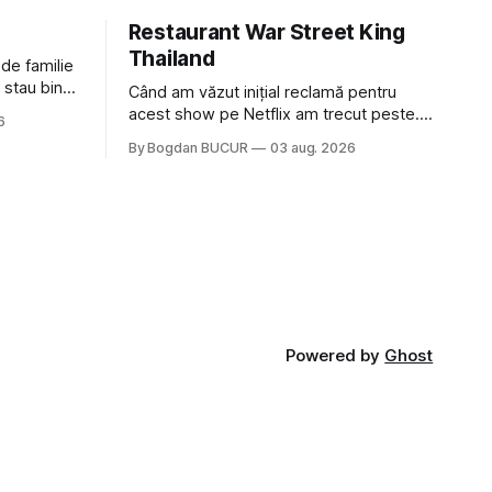
Restaurant War Street King
Thailand
 de familie
 stau bine
Când am văzut inițial reclamă pentru
ni Popa sau
acest show pe Netflix am trecut peste.
6
ste tot
Părea, nu știu, kitschos? Oamenii urlau în
By Bogdan BUCUR
03 aug. 2026
tailandeză pe fundal, era cu street food
 că ar veni
față de chestiile mai fine dining din alte
show-uri... așa că am zis pas. Apoi ceva,
poate plictiseala sau lipsa de alternative
pe
Powered by
Ghost