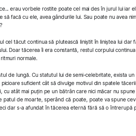
e... erau vorbele rostite poate cel mai des în jurul lui iar e
 să facă cu ele, avea gândurile lui. Sau poate nu avea nimi
?
l cel tăcut continua să plutească liniștit în liniștea lui dar
ui. Doar tăcerea îi era constantă, restul corpului continua 
ritmuri normale.
tul de lungă. Cu statutul lui de semi-celebritate, exista un 
 picioare suficient cât să divulge motivul din spatele tăcerii
i, cu atât mai puțin pe un bătrân care nici măcar nu spune 
pe patul de moarte, sperând că poate, poate va spune cev
eci dar s-a afundat în tăcerea eternă fără să o întrerupă 