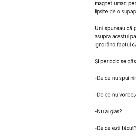
magnet uman pentr
lipsite de o supap
Unii spuneau că p
asupra acestui par
ignorând faptul c
Și periodic se gă
-
De ce nu spui ni
-
De ce nu vorbeș
-
Nu ai glas?
-
De ce ești tăcut