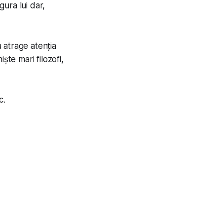
ura lui dar,
 atrage atenția
ște mari filozofi,
c.