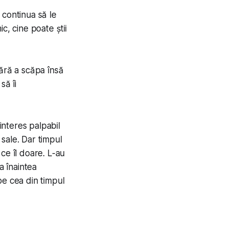
l continua să le
c, cine poate știi
 fără a scăpa însă
să îi
interes palpabil
 sale. Dar timpul
ce îl doare. L-au
a înaintea
pe cea din timpul