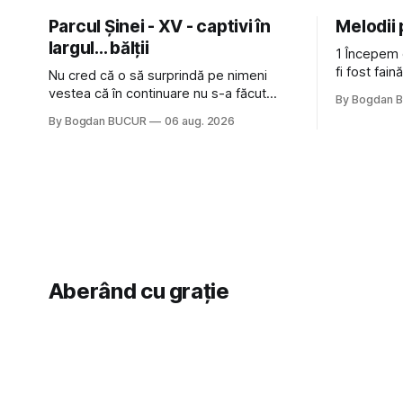
Parcul Șinei - XV - captivi în
Melodii
largul... bălții
1 Începem 
fi fost fai
Nu cred că o să surprindă pe nimeni
de la The C
vestea că în continuare nu s-a făcut
By Bogdan 
Castles, o 
nimic pentru mult trâmbițatul parc (în
By Bogdan BUCUR
06 aug. 2026
(păcat că 
afară de faptul că potăile apărute acolo
masculină 
astă-primăvară au făcut între timp pui și
latră prin gard la lumea care trece prin
zonă). Am avut, în schimb, o belea
Aberând cu grație