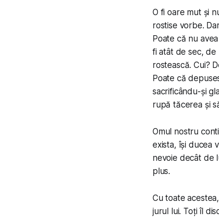
O fi oare mut și 
rostise vorbe. Da
Poate că nu avea 
fi atât de sec, d
rostească. Cui? D
Poate că depusese
sacrificându-și gl
rupă tăcerea și s
Omul nostru contin
exista, își ducea 
nevoie decât de l
plus.
Cu toate acestea
jurul lui. Toți îl 