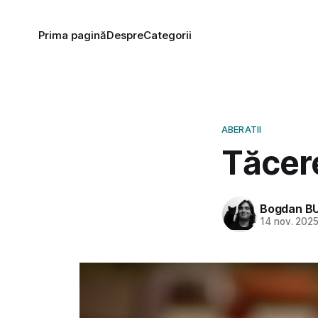
Prima pagină
Despre
Categorii
ABERATII
Tăcer
Bogdan B
14 nov. 202