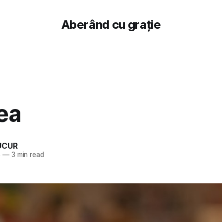
Aberând cu grație
ea
UCUR
5
—
3 min read