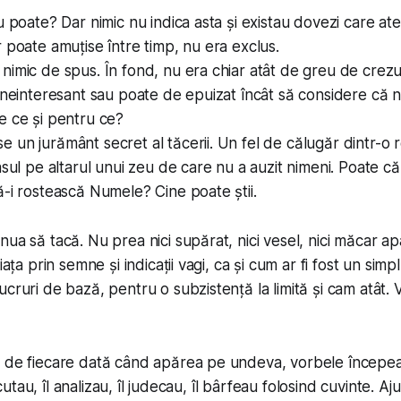
nu poate? Dar nimic nu indica asta și existau dovezi care a
r poate amuțise între timp, nu era exclus.
nimic de spus. În fond, nu era chiar atât de greu de crez
e neinteresant sau poate de epuizat încât să considere că 
e ce și pentru ce?
 un jurământ secret al tăcerii. Un fel de călugăr dintr-o r
asul pe altarul unui zeu de care nu a auzit nimeni. Poate că
ă-i rostească Numele? Cine poate știi.
ua să tacă. Nu prea nici supărat, nici vesel, nici măcar apa
viața prin semne și indicații vagi, ca și cum ar fi fost un sim
ucruri de bază, pentru o subzistență la limită și cam atât. 
, de fiecare dată când apărea pe undeva, vorbele începea
discutau, îl analizau, îl judecau, îl bârfeau folosind cuvinte. 