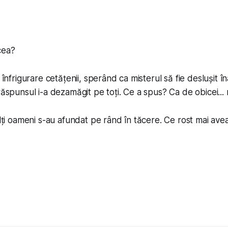
cea?
u înfrigurare cetățenii, sperând ca misterul să fie deslușit 
răspunsul i-a dezamăgit pe toți. Ce a spus? Ca de obicei... 
alți oameni s-au afundat pe rând în tăcere. Ce rost mai ave