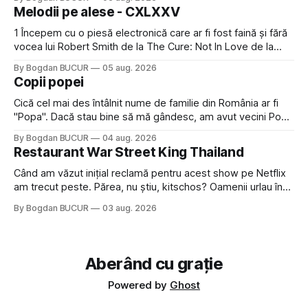
timp pui și latră prin gard la lumea care trece prin zonă). Am
Melodii pe alese - CXLXXV
avut, în schimb, o belea
1 Începem cu o piesă electronică care ar fi fost faină și fără
vocea lui Robert Smith de la The Cure: Not In Love de la
Crystal Castles, o formație cu multe piese faine (păcat că s-
By Bogdan BUCUR
05 aug. 2026
a dovedit că jumătatea masculină a acelui duo era cam
Copii popei
dubioasă...) 2. Băgăm la
Cică cel mai des întâlnit nume de familie din România ar fi
"Popa". Dacă stau bine să mă gândesc, am avut vecini Popa
sau colegi de școala Popa cam peste tot deci are sens.
By Bogdan BUCUR
04 aug. 2026
Dexonline spune de etimologia termenului de popă că ar
Restaurant War Street King Thailand
veni din slava veche, popŭ,
Când am văzut inițial reclamă pentru acest show pe Netflix
am trecut peste. Părea, nu știu, kitschos? Oamenii urlau în
tailandeză pe fundal, era cu street food față de chestiile mai
By Bogdan BUCUR
03 aug. 2026
fine dining din alte show-uri... așa că am zis pas. Apoi ceva,
poate plictiseala sau lipsa de alternative pe
Aberând cu grație
Powered by
Ghost