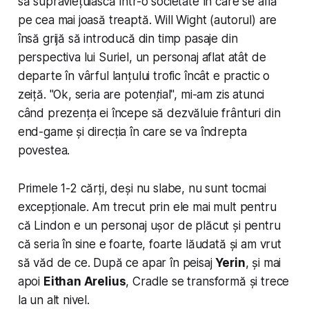
să supraviețuiască într-o societate în care se află
pe cea mai joasă treaptă. Will Wight (autorul) are
însă grijă să introducă din timp pasaje din
perspectiva lui Suriel, un personaj aflat atât de
departe în vârful lanțului trofic încât e practic o
zeiță. "
Ok, seria are potențial
", mi-am zis atunci
când prezența ei începe să dezvăluie frânturi din
end-game și direcția în care se va îndrepta
povestea.
Primele 1-2 cărți, deși nu slabe, nu sunt tocmai
excepționale. Am trecut prin ele mai mult pentru
că Lindon e un personaj ușor de plăcut și pentru
că seria în sine e foarte, foarte lăudată și am vrut
să văd de ce. După ce apar în peisaj
Yerin
, și mai
apoi
Eithan Arelius
, Cradle se transformă și trece
la un alt nivel.