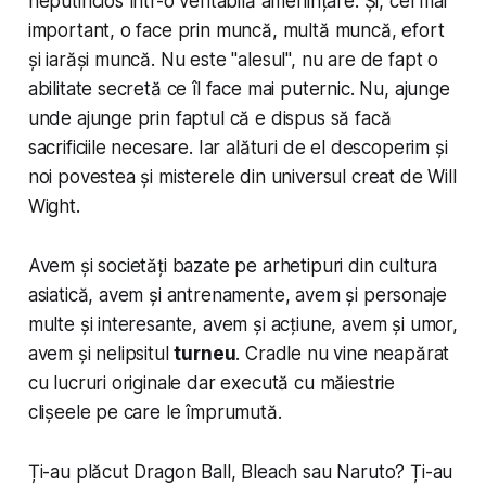
neputincios într-o veritabilă amenințare. Și, cel mai
important, o face prin muncă, multă muncă, efort
și iarăși muncă. Nu este "alesul", nu are de fapt o
abilitate secretă ce îl face mai puternic. Nu, ajunge
unde ajunge prin faptul că e dispus să facă
sacrificiile necesare. Iar alături de el descoperim și
noi povestea și misterele din universul creat de Will
Wight.
Avem și societăți bazate pe arhetipuri din cultura
asiatică, avem și antrenamente, avem și personaje
multe și interesante, avem și acțiune, avem și umor,
avem și nelipsitul
turneu
.
Cradle
nu vine neapărat
cu lucruri originale dar execută cu măiestrie
clișeele pe care le împrumută.
Ți-au plăcut Dragon Ball, Bleach sau Naruto? Ți-au