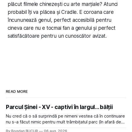
plăcut filmele chinezești cu arte marțiale? Atunci
probabil îți va plăcea și Cradle. E coroana care
încununează genul, perfect accesibilă pentru
cineva care nu e tocmai fan a genului și perfect
satisfăcătoare pentru un cunoscător avizat.
READ MORE
Parcul Șinei - XV - captivi în largul... bălții
Nu cred că o să surprindă pe nimeni vestea că în continuare
nu s-a făcut nimic pentru mult trâmbițatul parc (în afară de
faptul că potăile apărute acolo astă-primăvară au făcut între
By Bogdan BUCUR
06 aug. 2026