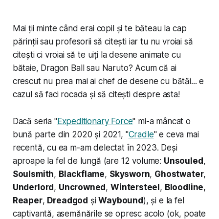
Mai ții minte când erai copil și te băteau la cap
părinții sau profesorii să citești iar tu nu vroiai să
citești ci vroiai să te uiți la desene animate cu
bătaie, Dragon Ball sau Naruto? Acum că ai
crescut nu prea mai ai chef de desene cu bătăi... e
cazul să faci rocada și să citești despre asta!
Dacă seria "
Expeditionary Force
" mi-a mâncat o
bună parte din 2020 și 2021, "
Cradle
" e ceva mai
recentă, cu ea m-am delectat în 2023. Deși
aproape la fel de lungă (are 12 volume:
Unsouled
,
Soulsmith
,
Blackflame
,
Skysworn
,
Ghostwater
,
Underlord
,
Uncrowned
,
Wintersteel
,
Bloodline
,
Reaper
,
Dreadgod
și
Waybound
), și e la fel
captivantă, asemănările se opresc acolo (ok, poate