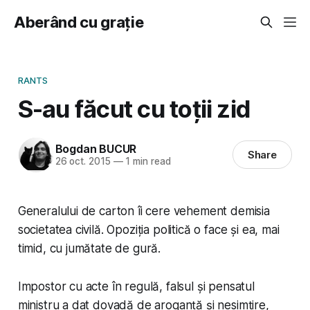
Aberând cu grație
RANTS
S-au făcut cu toții zid
Bogdan BUCUR
Share
26 oct. 2015
—
1 min read
Generalului de carton îi cere vehement demisia
societatea civilă. Opoziția politică o face și ea, mai
timid, cu jumătate de gură.
Impostor cu acte în regulă, falsul și pensatul
ministru a dat dovadă de aroganță și nesimțire,