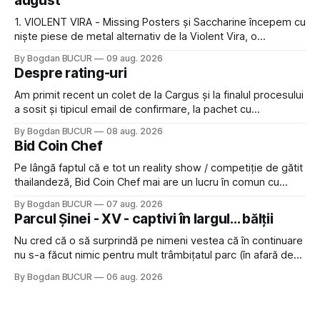
august
1. VIOLENT VIRA - Missing Posters și Saccharine începem cu
niște piese de metal alternativ de la Violent Vira, o
americancă de origine mexicană cu o voce potrivită pentru
By Bogdan BUCUR
09 aug. 2026
acest gen. E genul de muzică pe care îl ascultam cu plăcere
Despre rating-uri
acum 15-20 de ani și mă bucur să văd
Am primit recent un colet de la Cargus și la finalul procesului
a sosit și tipicul email de confirmare, la pachet cu
rugămintea de a lăsa o recenzie. Cum sunt adeptul
By Bogdan BUCUR
08 aug. 2026
feedback-ului și eram în toate bune, de data asta am dat
Bid Coin Chef
click să le las un rating. Un 5
Pe lângă faptul că e tot un reality show / competiție de gătit
thailandeză, Bid Coin Chef mai are un lucru în comun cu
Restaurant War Street King Thailand: și acest show m-a
By Bogdan BUCUR
07 aug. 2026
lăsat rece la prima vedere, după care m-a făcut să mă
Parcul Șinei - XV - captivi în largul... bălții
îndrăgostesc de el. Nu mi-a plăcut faptul
Nu cred că o să surprindă pe nimeni vestea că în continuare
nu s-a făcut nimic pentru mult trâmbițatul parc (în afară de
faptul că potăile apărute acolo astă-primăvară au făcut între
By Bogdan BUCUR
06 aug. 2026
timp pui și latră prin gard la lumea care trece prin zonă). Am
avut, în schimb, o belea