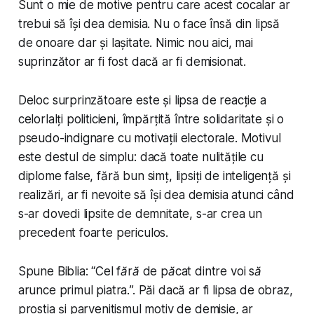
Sunt o mie de motive pentru care acest cocalar ar
trebui să își dea demisia. Nu o face însă din lipsă
de onoare dar și lașitate. Nimic nou aici, mai
suprinzător ar fi fost dacă ar fi demisionat.
Deloc surprinzătoare este și lipsa de reacție a
celorlalți politicieni, împărțită între solidaritate și o
pseudo-indignare cu motivații electorale. Motivul
este destul de simplu: dacă toate nulitățile cu
diplome false, fără bun simț, lipsiți de inteligență și
realizări, ar fi nevoite să își dea demisia atunci când
s-ar dovedi lipsite de demnitate, s-ar crea un
precedent foarte periculos.
Spune Biblia: “
Cel fără de păcat dintre voi să
arunce primul piatra.
”. Păi dacă ar fi lipsa de obraz,
prostia și parvenitismul motiv de demisie, ar