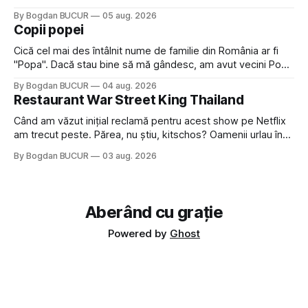
Crystal Castles, o formație cu multe piese faine (păcat că s-
By Bogdan BUCUR
05 aug. 2026
a dovedit că jumătatea masculină a acelui duo era cam
Copii popei
dubioasă...) 2. Băgăm la
Cică cel mai des întâlnit nume de familie din România ar fi
"Popa". Dacă stau bine să mă gândesc, am avut vecini Popa
sau colegi de școala Popa cam peste tot deci are sens.
By Bogdan BUCUR
04 aug. 2026
Dexonline spune de etimologia termenului de popă că ar
Restaurant War Street King Thailand
veni din slava veche, popŭ,
Când am văzut inițial reclamă pentru acest show pe Netflix
am trecut peste. Părea, nu știu, kitschos? Oamenii urlau în
tailandeză pe fundal, era cu street food față de chestiile mai
By Bogdan BUCUR
03 aug. 2026
fine dining din alte show-uri... așa că am zis pas. Apoi ceva,
poate plictiseala sau lipsa de alternative pe
Aberând cu grație
Powered by
Ghost