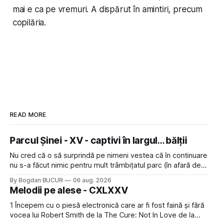
mai e ca pe vremuri. A dispărut în amintiri, precum
copilăria.
READ MORE
Parcul Șinei - XV - captivi în largul... bălții
Nu cred că o să surprindă pe nimeni vestea că în continuare
nu s-a făcut nimic pentru mult trâmbițatul parc (în afară de
faptul că potăile apărute acolo astă-primăvară au făcut între
By Bogdan BUCUR
06 aug. 2026
timp pui și latră prin gard la lumea care trece prin zonă). Am
Melodii pe alese - CXLXXV
avut, în schimb, o belea
1 Începem cu o piesă electronică care ar fi fost faină și fără
vocea lui Robert Smith de la The Cure: Not In Love de la