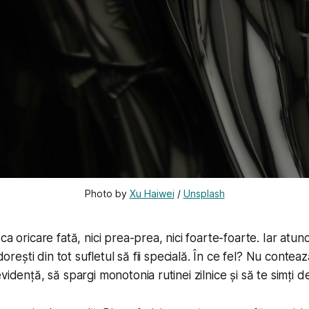
Photo by 
Xu Haiwei
 / 
Unsplash
ca oricare fată, nici prea-prea, nici foarte-foarte. Iar atunc
 dorești din tot sufletul să fii specială. În ce fel? Nu contează
vidență, să spargi monotonia rutinei zilnice și să te simți d