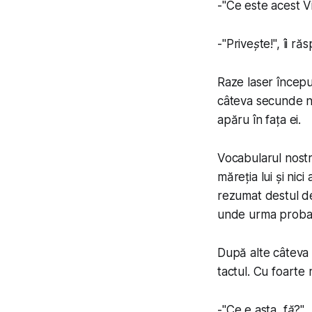
-"
Ce este acest Vi
-"
Privește!
", îi r
Raze laser începu
câteva secunde ne
apăru în fața ei.
Vocabularul nostr
măreția lui și nic
rezumat destul de
unde urma probabi
După alte câteva 
tactul. Cu foarte 
-"
Ce e asta, fă?
"