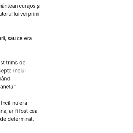
ământean curajos și
orul lui vei primi
rii, sau ce era
st trimis de
cepte Inelul
rmând
lanetă!
"
. Încă nu era
a, ar fi fost cea
 de determinat.