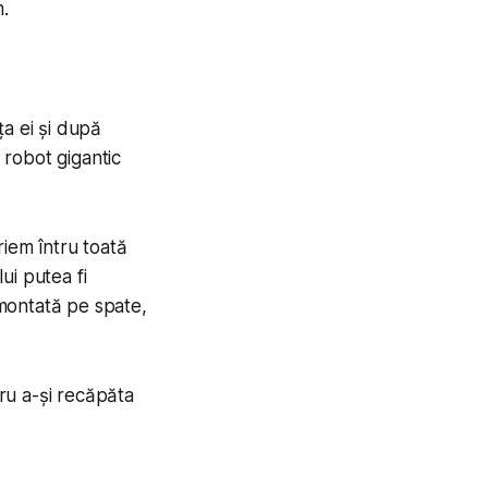
m.
ța ei și după
 robot gigantic
riem întru toată
lui putea fi
montată pe spate,
ru a-și recăpăta