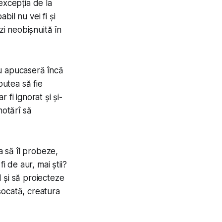
excepția de la
bil nu vei fi și
zi neobișnuită în
nu apucaseră încă
putea să fie
fi ignorat și și-
hotărî să
a să îl probeze,
i de aur, mai știi?
 și să proiecteze
 șocată, creatura