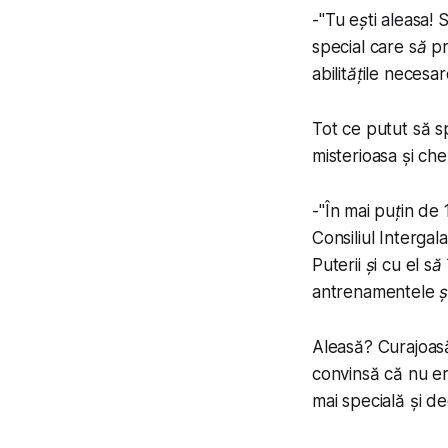
-"
Tu ești aleasa! 
special care să pr
abilitățile necesa
Tot ce putut să s
misterioasa și che
-"
În mai puțin de 
Consiliul Interga
Puterii și cu el s
antrenamentele și
Aleasă? Curajoa
convinsă că nu era
mai specială și d