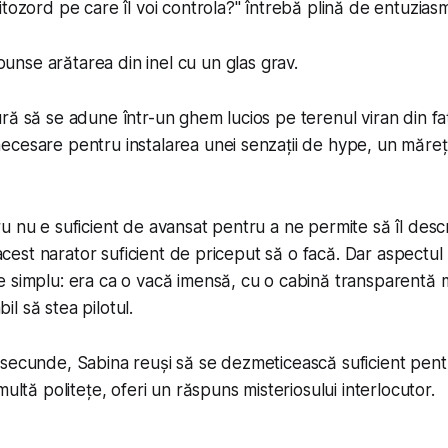
tozord pe care îl voi controla?
" întrebă plină de entuzias
ăspunse arătarea din inel cu un glas grav.
ră să se adune într-un ghem lucios pe terenul viran din fa
cesare pentru instalarea unei senzații de hype, un măreț
u nu e suficient de avansat pentru a ne permite să îl desc
i acest narator suficient de priceput să o facă. Dar aspectul 
 simplu: era ca o vacă imensă, cu o cabină transparentă 
l să stea pilotul.
secunde, Sabina reuși să se dezmeticească suficient pent
multă politețe, oferi un răspuns misteriosului interlocutor.