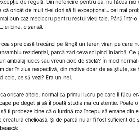
xcepție de regulă. Din nefericire pentru ea, nu făcea nici 
ă oricât de mult ți-ai dori să fii excepțional... cel mai proba
l mai bun caz
mediocru pentru restul vieții tale. Până într-o 
... ei bine,
o șansă
.
orcea spre casă trecând pe lângă un teren viran pe care 
ansamblu rezidențial, parcă zări ceva sclipind în iarbă. Ce 
n ambalaj lucios sau vreun ciob de sticlă? În mod normal ar 
m dar în ziua respectivă, din motive doar de ea știute, se 
 colo, ce să vezi? Era un inel.
ca oricare altele, normal că primul lucru pe care îl făcu er
cape pe deget și să îl poată studia mai cu atenție. Poate o f
 să îl probeze bine că o lumină roz începu să emane din el
de creatură chelioasă. Și de parcă nu ar fi fost suficient de
rbească: