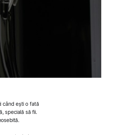
i când ești o fată
, specială să fii.
eosebită.