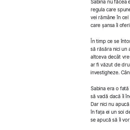
Sabina nu făcea e
regula care spune c
vei rămâne
în ce
care șansa îi oferi
În timp ce se înt
să răsăra nici un 
altceva decât vreu
ar fi văzut de dru
investigheze. Când
Sabina era o fată 
să vadă dacă îi în
Dar nici nu apucă
în fața ei un soi 
se apucă să îi vo