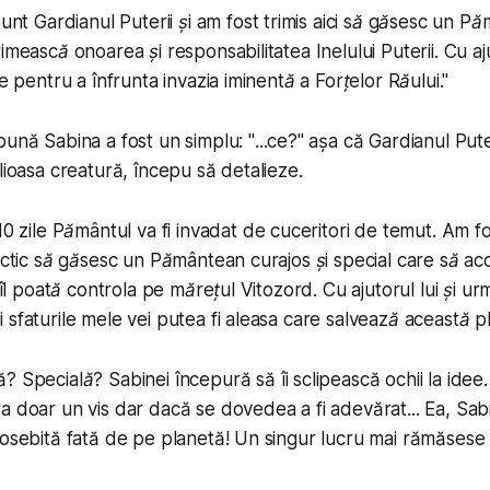
Sunt Gardianul Puterii și am fost trimis aici să găsesc un P
imească onoarea și responsabilitatea Inelului Puterii. Cu ajut
re pentru a înfrunta invazia iminentă a Forțelor Răului
."
pună Sabina a fost un simplu: "
...ce?
" așa că Gardianul Pute
lioasa creatură, începu să detalieze.
10 zile Pământul va fi invadat de cuceritori de temut. Am fo
lactic să găsesc un Pământean curajos și special care să ac
ă îl poată controla pe mărețul Vitozord. Cu ajutorul lui și u
 sfaturile mele vei putea fi aleasa care salvează această p
să?
Specială
? Sabinei începură să îi sclipească ochii la idee
 doar un vis dar dacă se dovedea a fi adevărat... Ea, Sabin
eosebită fată de pe planetă! Un singur lucru mai rămăsese