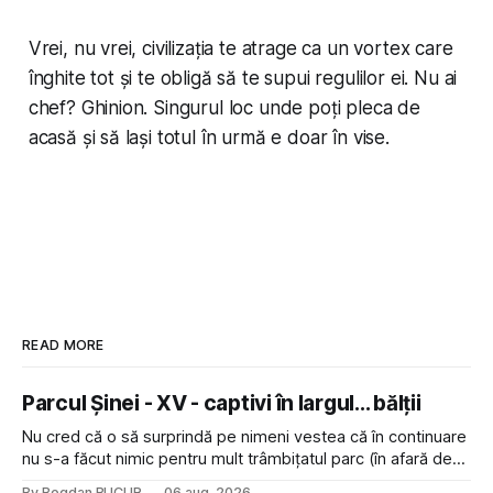
Vrei, nu vrei, civilizația te atrage ca un vortex care
înghite tot și te obligă să te supui regulilor ei. Nu ai
chef? Ghinion. Singurul loc unde poți pleca de
acasă și să lași totul în urmă e doar în vise.
READ MORE
Parcul Șinei - XV - captivi în largul... bălții
Nu cred că o să surprindă pe nimeni vestea că în continuare
nu s-a făcut nimic pentru mult trâmbițatul parc (în afară de
faptul că potăile apărute acolo astă-primăvară au făcut între
By Bogdan BUCUR
06 aug. 2026