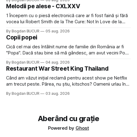
timp pui și latră prin gard la lumea care trece prin zonă). Am
Melodii pe alese - CXLXXV
avut, în schimb, o belea
1 Începem cu o piesă electronică care ar fi fost faină și fără
vocea lui Robert Smith de la The Cure: Not In Love de la
Crystal Castles, o formație cu multe piese faine (păcat că s-
By Bogdan BUCUR
05 aug. 2026
a dovedit că jumătatea masculină a acelui duo era cam
Copii popei
dubioasă...) 2. Băgăm la
Cică cel mai des întâlnit nume de familie din România ar fi
"Popa". Dacă stau bine să mă gândesc, am avut vecini Popa
sau colegi de școala Popa cam peste tot deci are sens.
By Bogdan BUCUR
04 aug. 2026
Dexonline spune de etimologia termenului de popă că ar
Restaurant War Street King Thailand
veni din slava veche, popŭ,
Când am văzut inițial reclamă pentru acest show pe Netflix
am trecut peste. Părea, nu știu, kitschos? Oamenii urlau în
tailandeză pe fundal, era cu street food față de chestiile mai
By Bogdan BUCUR
03 aug. 2026
fine dining din alte show-uri... așa că am zis pas. Apoi ceva,
poate plictiseala sau lipsa de alternative pe
Aberând cu grație
Powered by
Ghost