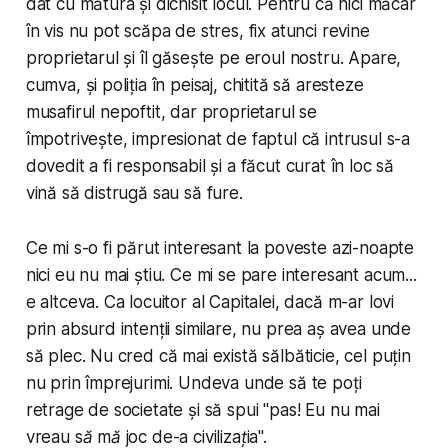
dat cu mătura și dichisit locul. Pentru că nici măcar
în vis nu pot scăpa de stres, fix atunci revine
proprietarul și îl găsește pe eroul nostru. Apare,
cumva, și poliția în peisaj, chitită să aresteze
musafirul nepoftit, dar proprietarul se
împotrivește, impresionat de faptul că intrusul s-a
dovedit a fi responsabil și a făcut curat în loc să
vină să distrugă sau să fure.
Ce mi s-o fi părut interesant la poveste azi-noapte
nici eu nu mai știu. Ce mi se pare interesant acum...
e altceva. Ca locuitor al Capitalei, dacă m-ar lovi
prin absurd intenții similare, nu prea aș avea unde
să plec. Nu cred că mai există sălbăticie, cel puțin
nu prin împrejurimi. Undeva unde să te poți
retrage de societate și să spui "
pas! Eu nu mai
vreau să mă joc de-a civilizația
".