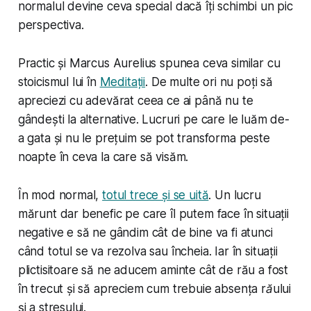
normalul devine ceva special dacă îți schimbi un pic
perspectiva.
Practic și Marcus Aurelius spunea ceva similar cu
stoicismul lui în
Meditații
. De multe ori nu poți să
apreciezi cu adevărat ceea ce ai până nu te
gândești la alternative. Lucruri pe care le luăm de-
a gata și nu le prețuim se pot transforma peste
noapte în ceva la care să visăm.
În mod normal,
totul trece și se uită
. Un lucru
mărunt dar benefic pe care îl putem face în situații
negative e să ne gândim cât de bine va fi atunci
când totul se va rezolva sau încheia. Iar în situații
plictisitoare să ne aducem aminte cât de rău a fost
în trecut și să apreciem cum trebuie absența
răului
și a stresului.