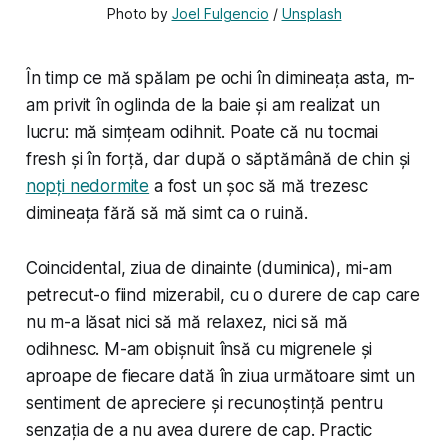
Photo by 
Joel Fulgencio
 / 
Unsplash
În timp ce mă spălam pe ochi în dimineața asta, m-
am privit în oglinda de la baie și am realizat un
lucru: mă simțeam odihnit. Poate că nu tocmai
fresh
și în forță, dar după o săptămână de chin și
nopți nedormite
a fost un șoc să mă trezesc
dimineața fără să mă simt ca o ruină.
Coincidental, ziua de dinainte (duminica), mi-am
petrecut-o fiind mizerabil, cu o durere de cap care
nu m-a lăsat nici să mă relaxez, nici să mă
odihnesc. M-am obișnuit însă cu migrenele și
aproape de fiecare dată în ziua următoare simt un
sentiment de apreciere și recunoștință pentru
senzația de
a nu avea durere de cap
. Practic