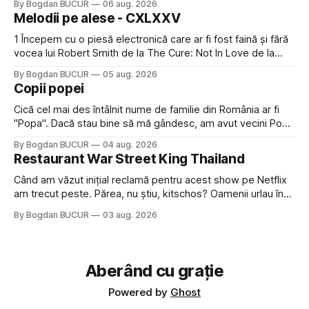
By Bogdan BUCUR
06 aug. 2026
timp pui și latră prin gard la lumea care trece prin zonă). Am
Melodii pe alese - CXLXXV
avut, în schimb, o belea
1 Începem cu o piesă electronică care ar fi fost faină și fără
vocea lui Robert Smith de la The Cure: Not In Love de la
Crystal Castles, o formație cu multe piese faine (păcat că s-
By Bogdan BUCUR
05 aug. 2026
a dovedit că jumătatea masculină a acelui duo era cam
Copii popei
dubioasă...) 2. Băgăm la
Cică cel mai des întâlnit nume de familie din România ar fi
"Popa". Dacă stau bine să mă gândesc, am avut vecini Popa
sau colegi de școala Popa cam peste tot deci are sens.
By Bogdan BUCUR
04 aug. 2026
Dexonline spune de etimologia termenului de popă că ar
Restaurant War Street King Thailand
veni din slava veche, popŭ,
Când am văzut inițial reclamă pentru acest show pe Netflix
am trecut peste. Părea, nu știu, kitschos? Oamenii urlau în
tailandeză pe fundal, era cu street food față de chestiile mai
By Bogdan BUCUR
03 aug. 2026
fine dining din alte show-uri... așa că am zis pas. Apoi ceva,
poate plictiseala sau lipsa de alternative pe
Aberând cu grație
Powered by
Ghost