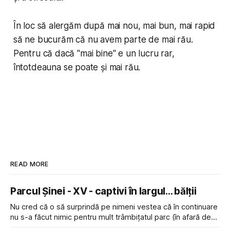
În loc să alergăm după mai nou, mai bun, mai rapid
să ne bucurăm că nu avem parte de mai rău.
Pentru că dacă "
mai bine
" e un lucru rar,
întotdeauna
se poate și mai rău.
READ MORE
Parcul Șinei - XV - captivi în largul... bălții
Nu cred că o să surprindă pe nimeni vestea că în continuare
nu s-a făcut nimic pentru mult trâmbițatul parc (în afară de
faptul că potăile apărute acolo astă-primăvară au făcut între