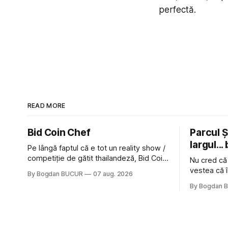
perfectă.
READ MORE
Bid Coin Chef
Parcul Și
largul... 
Pe lângă faptul că e tot un reality show /
competiție de gătit thailandeză, Bid Coin
Nu cred că
Chef mai are un lucru în comun cu
vestea că î
By Bogdan BUCUR
07 aug. 2026
Restaurant War Street King Thailand: și
nimic pentr
By Bogdan 
acest show m-a lăsat rece la prima
afară de fa
vedere, după care m-a făcut să mă
astă-primăv
îndrăgostesc de el. Nu mi-a plăcut faptul
latră prin 
zonă). Am 