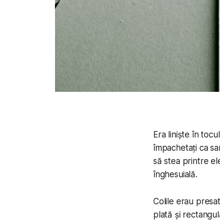
Era liniște în toc
împachetați ca sar
să stea printre e
înghesuială.
Colile erau presa
plată și rectangul