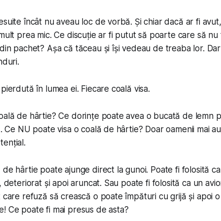
esuite încât nu aveau loc de vorbă. Și chiar dacă ar fi avut
mult prea mic. Ce discuție ar fi putut să poarte care să nu
 din pachet? Așa că tăceau și își vedeau de treaba lor. Dar
nduri.
pierdută în lumea ei. Fiecare coală visa.
coală de hârtie? Ce dorințe poate avea o bucată de lemn 
... Ce NU poate visa o coală de hârtie? Doar oamenii mai au
ențial.
de hârtie poate ajunge direct la gunoi. Poate fi folosită c
, deteriorat și apoi aruncat. Sau poate fi folosită ca un av
 care refuză să crească o poate împături cu grijă și apoi o
! Ce poate fi mai presus de asta?