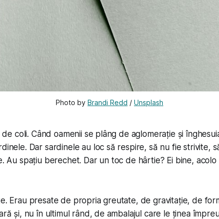
Photo by 
Brandi Redd
 / 
Unsplash
ul de coli. Când oamenii se plâng de aglomerație și înghesu
dinele. Dar sardinele au loc să respire, să nu fie strivite, 
le. Au spațiu berechet. Dar un toc de hârtie? Ei bine, acol
te. Erau presate de propria greutate, de gravitație, de for
ară și, nu în ultimul rând, de ambalajul care le ținea împre