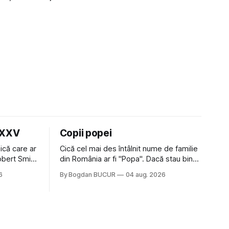
LXXV
Copii popei
ică care ar
Cică cel mai des întâlnit nume de familie
Robert Smith
din România ar fi "Popa". Dacă stau bine
 la Crystal
să mă gândesc, am avut vecini Popa sau
6
By Bogdan BUCUR
04 aug. 2026
iese faine
colegi de școala Popa cam peste tot
tatea
deci are sens. Dexonline spune de
am
etimologia termenului de popă că ar veni
din slava veche, popŭ,