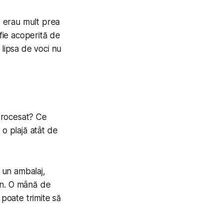
, erau mult prea
 fie acoperită de
 lipsa de voci nu
procesat? Ce
 o plajă atât de
a un ambalaj,
ion. O mână de
 poate trimite să