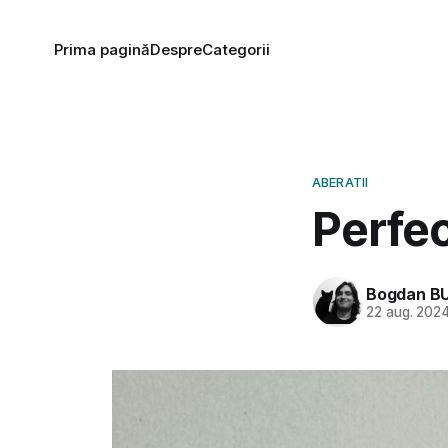
Prima pagină
Despre
Categorii
ABERATII
Perfe
Bogdan B
22 aug. 202