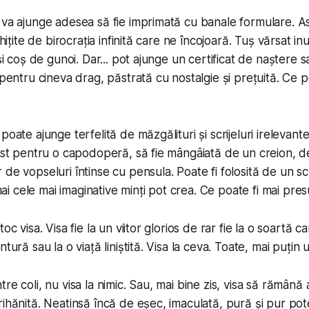
 va ajunge adesea să fie imprimată cu banale formulare. A
ghițite de birocrația infinită care ne încojoară. Tuș vărsat in
ași coș de gunoi. Dar... pot ajunge un certificat de naștere 
 pentru cineva drag, păstrată cu nostalgie și prețuită. Ce p
poate ajunge terfelită de măzgălituri și scrijeluri irelevante
tist pentru o capodoperă, să fie mângâiată de un creion, d
de vopseluri întinse cu pensula. Poate fi folosită de un sc
 cele mai imaginative minți pot crea. Ce poate fi mai pres
oc visa. Visa fie la un viitor glorios de rar fie la o soartă c
tură sau la o viață liniștită. Visa la ceva. Toate, mai puțin 
re coli, nu visa la nimic. Sau, mai bine zis, visa să rămână
ihănită. Neatinsă încă de eșec, imaculată, pură și pur pote