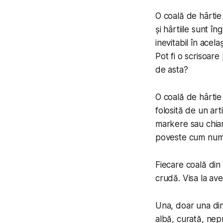
O coală de hârtie
și hârtiile sunt în
inevitabil în acel
Pot fi o scrisoare
de asta?
O coală de hârtie 
folosită de un ar
markere sau chiar 
poveste cum numai
Fiecare coală din t
crudă. Visa la aven
Una, doar una dint
albă, curată, nepr