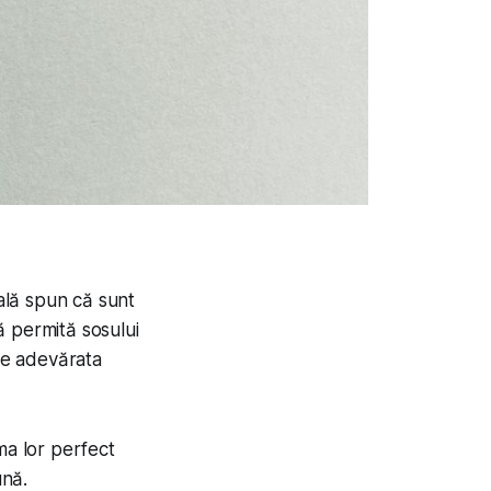
ială spun că sunt
să permită sosului
o e adevărata
ma lor perfect
ună.