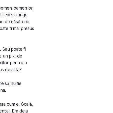
semeni oamenilor,
util care ajunge
sau de căsătorie.
oate fi mai presus
. Sau poate fi
e un pix, de
riitor pentru o
us de asta?
are să nu fie
una.
 așa cum e. Goală,
nțial. Era deja