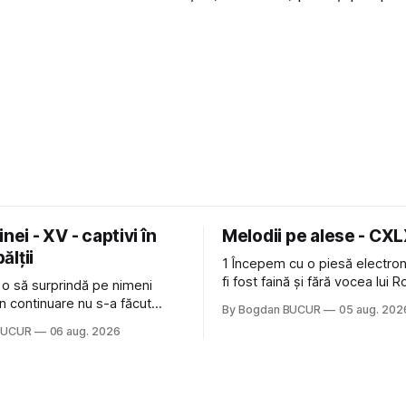
nei - XV - captivi în
Melodii pe alese - CX
bălții
1 Începem cu o piesă electron
fi fost faină și fără vocea lui 
 o să surprindă pe nimeni
de la The Cure: Not In Love de
n continuare nu s-a făcut
By Bogdan BUCUR
05 aug. 202
Castles, o formație cu multe p
u mult trâmbițatul parc (în
BUCUR
06 aug. 2026
(păcat că s-a dovedit că jumă
ptul că potăile apărute acolo
masculină a acelui duo era c
ară au făcut între timp pui și
dubioasă...) 2. Băgăm la
gard la lumea care trece prin
avut, în schimb, o belea