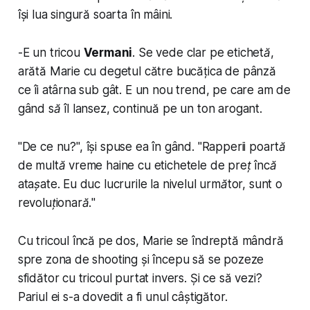
își lua singură soarta în mâini.
-
E un tricou
Vermani
. Se vede clar pe etichetă
,
arătă Marie cu degetul către bucățica de pânză
ce îi atârna sub gât.
E un nou trend, pe care am de
gând să îl lansez
, continuă pe un ton arogant.
"
De ce nu?
", își spuse ea în gând. "
Rapperii poartă
de multă vreme haine cu etichetele de preț încă
atașate. Eu duc lucrurile la nivelul următor, sunt o
revoluționară.
"
Cu tricoul încă pe dos, Marie se îndreptă mândră
spre zona de shooting și începu să se pozeze
sfidător cu tricoul purtat invers. Și ce să vezi?
Pariul ei s-a dovedit a fi unul câștigător.