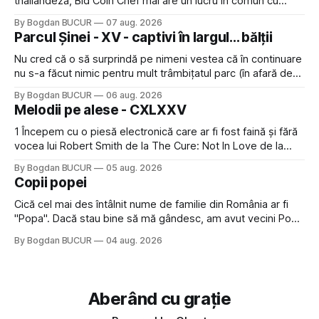
thailandeză, Bid Coin Chef mai are un lucru în comun cu
Restaurant War Street King Thailand: și acest show m-a
By Bogdan BUCUR
07 aug. 2026
lăsat rece la prima vedere, după care m-a făcut să mă
Parcul Șinei - XV - captivi în largul... bălții
îndrăgostesc de el. Nu mi-a plăcut faptul
Nu cred că o să surprindă pe nimeni vestea că în continuare
nu s-a făcut nimic pentru mult trâmbițatul parc (în afară de
faptul că potăile apărute acolo astă-primăvară au făcut între
By Bogdan BUCUR
06 aug. 2026
timp pui și latră prin gard la lumea care trece prin zonă). Am
Melodii pe alese - CXLXXV
avut, în schimb, o belea
1 Începem cu o piesă electronică care ar fi fost faină și fără
vocea lui Robert Smith de la The Cure: Not In Love de la
Crystal Castles, o formație cu multe piese faine (păcat că s-
By Bogdan BUCUR
05 aug. 2026
a dovedit că jumătatea masculină a acelui duo era cam
Copii popei
dubioasă...) 2. Băgăm la
Cică cel mai des întâlnit nume de familie din România ar fi
"Popa". Dacă stau bine să mă gândesc, am avut vecini Popa
sau colegi de școala Popa cam peste tot deci are sens.
By Bogdan BUCUR
04 aug. 2026
Dexonline spune de etimologia termenului de popă că ar
veni din slava veche, popŭ,
Aberând cu grație