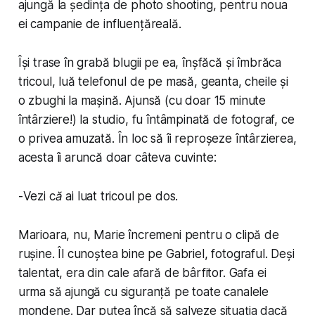
ajungă la ședința de photo shooting, pentru noua
ei campanie de influențăreală.
Își trase în grabă blugii pe ea, înșfăcă și îmbrăca
tricoul, luă telefonul de pe masă, geanta, cheile și
o zbughi la mașină. Ajunsă (cu doar 15 minute
întârziere!) la studio, fu întâmpinată de fotograf, ce
o privea amuzată. În loc să îi reproșeze întârzierea,
acesta îi aruncă doar câteva cuvinte:
-
Vezi că ai luat tricoul pe dos
.
Marioara, nu,
Marie
încremeni pentru o clipă de
rușine. Îl cunoștea bine pe Gabriel, fotograful. Deși
talentat, era din cale afară de bârfitor. Gafa ei
urma să ajungă cu siguranță pe toate canalele
mondene. Dar putea încă să salveze situația dacă