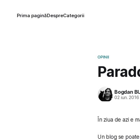
Prima pagină
Despre
Categorii
OPINII
Parad
Bogdan B
02 iun. 2016
În ziua de azi e ma
Un blog se poate 