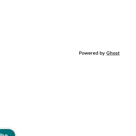
am
etimologia termenului de popă că ar veni
din slava veche, popŭ,
Powered by
Ghost
ibe