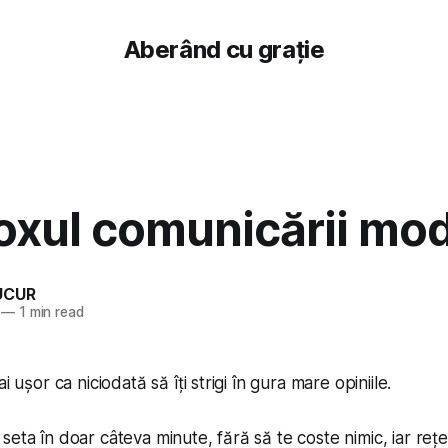
Aberând cu grație
oxul comunicării mo
UCUR
—
1 min read
i ușor ca niciodată să îți strigi în gura mare opiniile.
seta în doar câteva minute, fără să te coste nimic, iar rețe