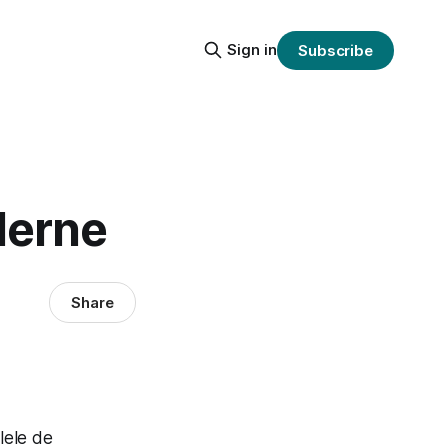
Sign in
Subscribe
derne
Share
lele de