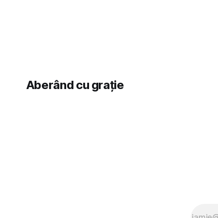
vedere, după care m-a făcut să mă
astă-primăv
îndrăgostesc de el. Nu mi-a plăcut faptul
latră prin 
zonă). Am 
Aberând cu grație