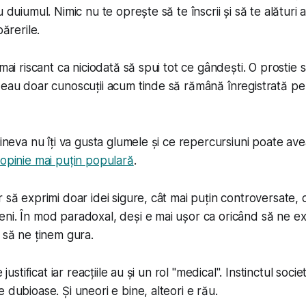
u duiumul. Nimic nu te oprește să te înscrii și să te alătur
părerile.
 mai riscant ca niciodată să spui tot ce gândești. O prostie
zeau doar cunoscuții acum tinde să rămână înregistrată pe 
cineva nu îți va gusta glumele și ce repercursiuni poate av
 opinie mai puțin populară
.
r să exprimi doar idei sigure, cât mai puțin controversate, 
ni. În mod paradoxal, deși e mai ușor ca oricând să ne e
d să ne ținem gura.
 justificat iar reacțiile au și un rol "medical". Instinctul socie
 dubioase. Și uneori e bine, alteori e rău.