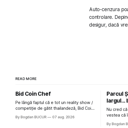
Auto-cenzura poat
controlare. Depind
desigur, dacă vrei
READ MORE
Bid Coin Chef
Parcul Și
largul... 
Pe lângă faptul că e tot un reality show /
competiție de gătit thailandeză, Bid Coin
Nu cred că
Chef mai are un lucru în comun cu
vestea că î
By Bogdan BUCUR
07 aug. 2026
Restaurant War Street King Thailand: și
nimic pentr
By Bogdan 
acest show m-a lăsat rece la prima
afară de fa