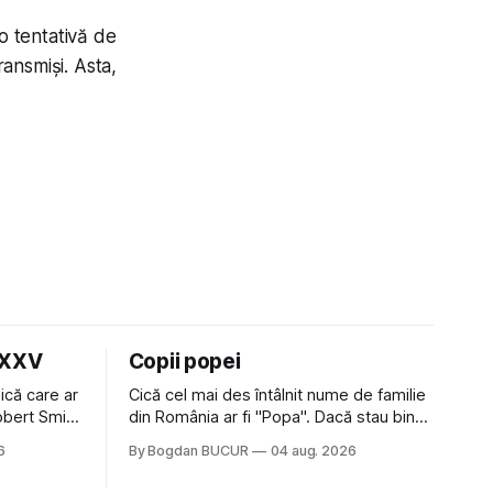
o tentativă de
ransmiși. Asta,
LXXV
Copii popei
ică care ar
Cică cel mai des întâlnit nume de familie
Robert Smith
din România ar fi "Popa". Dacă stau bine
 la Crystal
să mă gândesc, am avut vecini Popa sau
6
By Bogdan BUCUR
04 aug. 2026
iese faine
colegi de școala Popa cam peste tot
tatea
deci are sens. Dexonline spune de