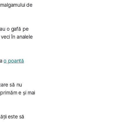
i amalgamului de
 sau o gafă pe
veci în analele
ea
o poantă
care să nu
xprimăm e și mai
tății este să