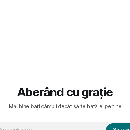
masculină a acelui duo era c
ară au făcut între timp pui și
dubioasă...) 2. Băgăm la
gard la lumea care trece prin
avut, în schimb, o belea
Aberând cu grație
Mai bine bați câmpii decât să te bată ei pe tine
Subscr