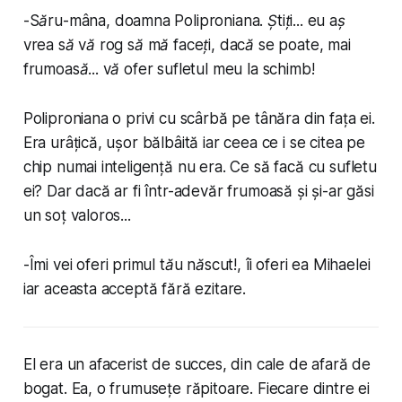
-
Săru-mâna, doamna Poliproniana. Știți... eu aș
vrea să vă rog să mă faceți, dacă se poate, mai
frumoasă... vă ofer sufletul meu la schimb!
Poliproniana o privi cu scârbă pe tânăra din fața ei.
Era urâțică, ușor bălbâită iar ceea ce i se citea pe
chip numai inteligență nu era. Ce să facă cu sufletu
ei? Dar dacă ar fi într-adevăr frumoasă și și-ar găsi
un soț valoros...
-
Îmi vei oferi primul tău născut!
, îi oferi ea Mihaelei
iar aceasta acceptă fără ezitare.
El era un afacerist de succes, din cale de afară de
bogat. Ea, o frumusețe răpitoare. Fiecare dintre ei