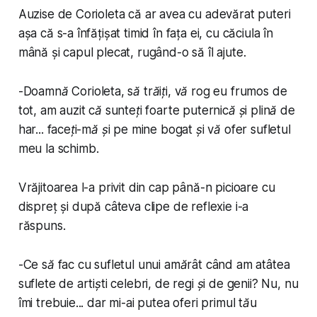
Auzise de Corioleta că ar avea cu adevărat puteri
așa că s-a înfățișat timid în fața ei, cu căciula în
mână și capul plecat, rugând-o să îl ajute.
-
Doamnă Corioleta, să trăiți, vă rog eu frumos de
tot, am auzit că sunteți foarte puternică și plină de
har... faceți-mă și pe mine bogat și vă ofer sufletul
meu la schimb
.
Vrăjitoarea l-a privit din cap până-n picioare cu
dispreț și după câteva clipe de reflexie i-a
răspuns.
-
Ce să fac cu sufletul unui amărât când am atâtea
suflete de artiști celebri, de regi și de genii? Nu, nu
îmi trebuie... dar mi-ai putea oferi primul tău