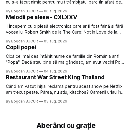
nu s-a făcut nimic pentru mult trâmbițatul parc (în afară de
faptul că potăile apărute acolo astă-primăvară au făcut între
By Bogdan BUCUR
06 aug. 2026
timp pui și latră prin gard la lumea care trece prin zonă). Am
Melodii pe alese - CXLXXV
avut, în schimb, o belea
1 Începem cu o piesă electronică care ar fi fost faină și fără
vocea lui Robert Smith de la The Cure: Not In Love de la
Crystal Castles, o formație cu multe piese faine (păcat că s-
By Bogdan BUCUR
05 aug. 2026
a dovedit că jumătatea masculină a acelui duo era cam
Copii popei
dubioasă...) 2. Băgăm la
Cică cel mai des întâlnit nume de familie din România ar fi
"Popa". Dacă stau bine să mă gândesc, am avut vecini Popa
sau colegi de școala Popa cam peste tot deci are sens.
By Bogdan BUCUR
04 aug. 2026
Dexonline spune de etimologia termenului de popă că ar
Restaurant War Street King Thailand
veni din slava veche, popŭ,
Când am văzut inițial reclamă pentru acest show pe Netflix
am trecut peste. Părea, nu știu, kitschos? Oamenii urlau în
tailandeză pe fundal, era cu street food față de chestiile mai
By Bogdan BUCUR
03 aug. 2026
fine dining din alte show-uri... așa că am zis pas. Apoi ceva,
poate plictiseala sau lipsa de alternative pe
Aberând cu grație