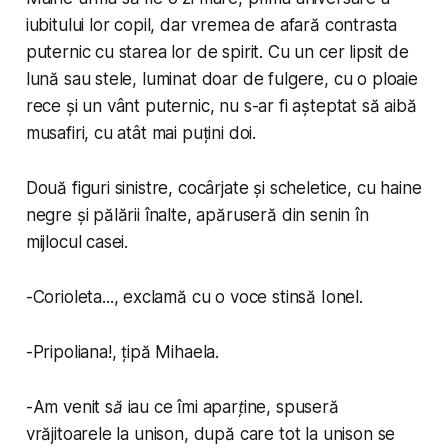
iubitului lor copil, dar vremea de afară contrasta
puternic cu starea lor de spirit. Cu un cer lipsit de
lună sau stele, luminat doar de fulgere, cu o ploaie
rece și un vânt puternic, nu s-ar fi așteptat să aibă
musafiri, cu atât mai puțini doi.
Două figuri sinistre, cocârjate și scheletice, cu haine
negre și pălării înalte, apăruseră din senin în
mijlocul casei.
-
Corioleta...
, exclamă cu o voce stinsă Ionel.
-
Pripoliana!
, țipă Mihaela.
-
Am venit să iau ce îmi aparține
, spuseră
vrăjitoarele la unison, după care tot la unison se