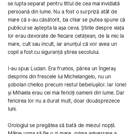
se lupta separat pentru titlul de cea mai invidiată
persoană din lume. Nu a fost o surpriză atât de
mare că s-au căsătorit, ba chiar se putea spune că
publicul se aștepta la așa ceva. Știrile despre viața
lor erau devorate de fiecare cetățean, de la mic la
mare, cult sau incult, iar anunțul că vor avea un
copil a fost cu siguranță știrea secolului.
I-au spus Lucian. Era frumos, părea un îngeraș
desprins din frescele lui Michelangelo, nu un
șobolan chelios precum restul bebelușilor. Iar Ionel
și Mihaela erau cei mai fericiți oameni din lume. Dar
fericirea lor nu a durat mult, doar douăsprezece
luni.
Orologiul se pregătea să bată de miezul nopții.
Mâine urma să fie o zi mare, prima aniversare a