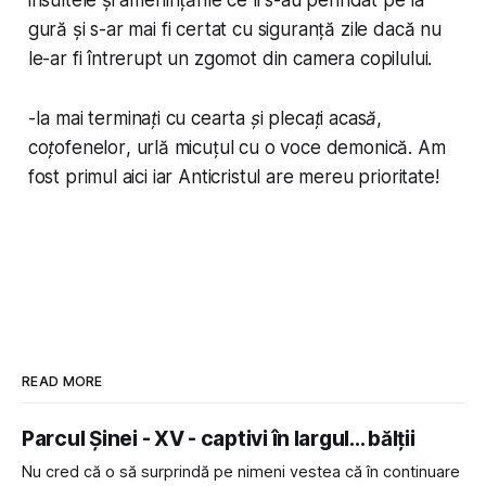
gură și s-ar mai fi certat cu siguranță zile dacă nu
le-ar fi întrerupt un zgomot din camera copilului.
-
Ia mai terminați cu cearta și plecați acasă,
coțofenelor
, urlă micuțul cu o voce demonică.
Am
fost primul aici iar Anticristul are mereu prioritate!
READ MORE
Parcul Șinei - XV - captivi în largul... bălții
Nu cred că o să surprindă pe nimeni vestea că în continuare