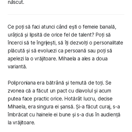
născut.
Ce poți să faci atunci când ești o femeie banală,
urâțică și lipsită de orice fel de talent? Poți să
încerci să te îngrijești, să îți dezvolți o personalitate
plăcută și să evoluezi ca persoană sau poți să
apelezi la o vrăjitoare. Mihaela a ales a doua
variantă.
Poliproniana era bătrână și temută de toți. Se
zvonea că a făcut un pact cu diavolul și acum
putea face practic orice. Hotărât lucru, decise
Mihaela, era singura ei șansă. Și-a făcut curaj, s-a
îmbrăcat cu hainele ei bune și s-a dus în audiență
la vrăjitoare.