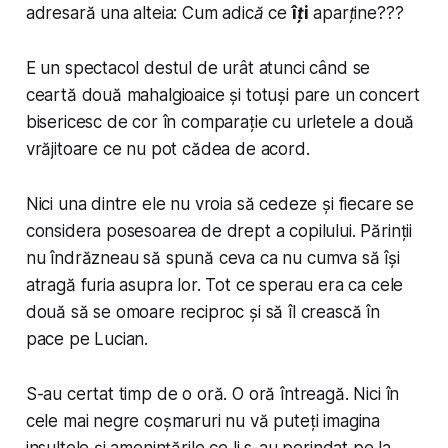
adresară una alteia:
Cum adică ce
îți
aparține???
E un spectacol destul de urât atunci când se
ceartă două mahalgioaice și totuși pare un concert
bisericesc de cor în comparație cu urletele a două
vrăjitoare ce nu pot cădea de acord.
Nici una dintre ele nu vroia să cedeze și fiecare se
considera posesoarea de drept a copilului. Părinții
nu îndrăzneau să spună ceva ca nu cumva să își
atragă furia asupra lor. Tot ce sperau era ca cele
două să se omoare reciproc și să îl crească în
pace pe Lucian.
S-au certat timp de o oră. O oră întreagă. Nici în
cele mai negre coșmaruri nu vă puteți imagina
insultele și amenințările ce li s-au perindat pe la