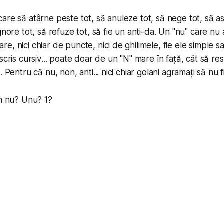
are să atârne peste tot, să anuleze tot, să nege tot, să a
gnore tot, să refuze tot, să fie un anti-da. Un "nu" care nu 
, nici chiar de puncte, nici de ghilimele, fie ele simple s
 scris
cursiv
... poate doar de un "N" mare în față, cât să re
. Pentru că nu, non, anti... nici chiar golani agramați să nu 
Un nu? Unu? 1?