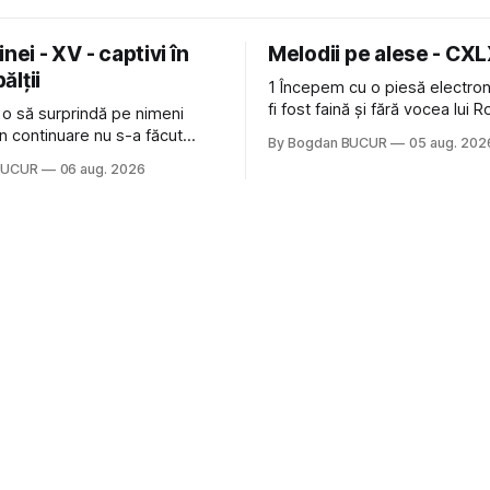
nei - XV - captivi în
Melodii pe alese - CX
bălții
1 Începem cu o piesă electron
fi fost faină și fără vocea lui 
 o să surprindă pe nimeni
de la The Cure: Not In Love de
n continuare nu s-a făcut
By Bogdan BUCUR
05 aug. 202
Castles, o formație cu multe p
u mult trâmbițatul parc (în
BUCUR
06 aug. 2026
(păcat că s-a dovedit că jumă
ptul că potăile apărute acolo
masculină a acelui duo era c
ară au făcut între timp pui și
dubioasă...) 2. Băgăm la
gard la lumea care trece prin
avut, în schimb, o belea