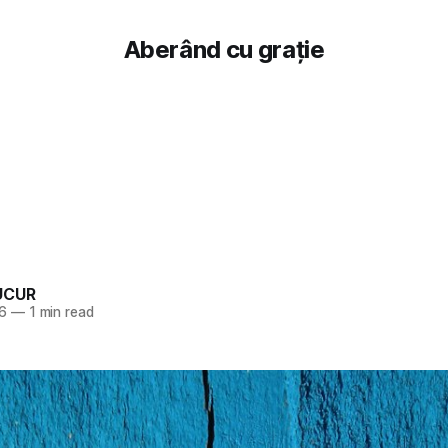
Aberând cu grație
UCUR
26
—
1 min read