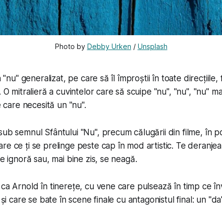
Photo by 
Debby Urken
 / 
Unsplash
n "nu" generalizat, pe care să îl împroștii în toate direcțiil
. O mitralieră a cuvintelor care să scuipe "nu", "nu", "nu" m
le care necesită un "nu".
ub semnul Sfântului "Nu", precum călugării din filme, în poz
re ce ți se prelinge peste cap în mod artistic. Te deranje
se ignoră sau, mai bine zis, se neagă.
 ca Arnold în tinerețe, cu vene care pulsează în timp ce î
, și care se bate în scene finale cu antagonistul final: un "da