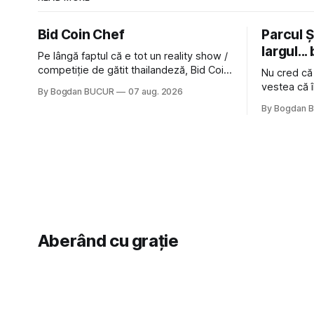
Bid Coin Chef
Parcul Și
largul... 
Pe lângă faptul că e tot un reality show /
competiție de gătit thailandeză, Bid Coin
Nu cred că
Chef mai are un lucru în comun cu
vestea că î
By Bogdan BUCUR
07 aug. 2026
Restaurant War Street King Thailand: și
nimic pentr
By Bogdan 
acest show m-a lăsat rece la prima
afară de fa
vedere, după care m-a făcut să mă
astă-primăv
îndrăgostesc de el. Nu mi-a plăcut faptul
latră prin 
zonă). Am 
Aberând cu grație