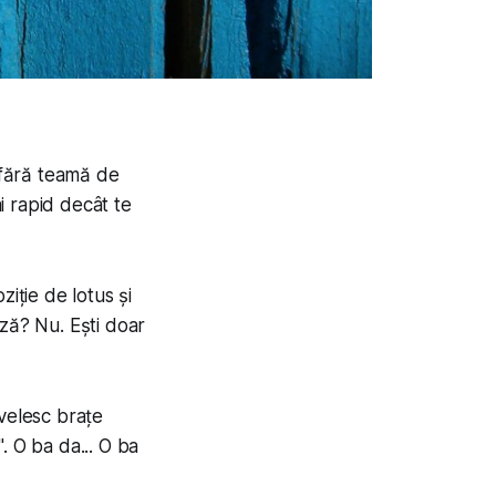
e, fără teamă de
ai rapid decât te
iție de lotus și
ază? Nu. Ești doar
nvelesc brațe
". O ba da... O ba