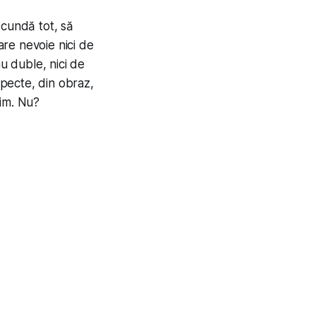
scundă tot, să
are nevoie nici de
au duble, nici de
specte, din obraz,
fim. Nu?