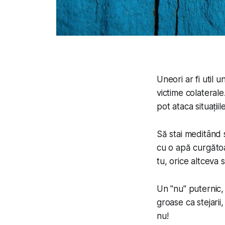
Uneori ar fi util u
victime colaterale
pot ataca situații
Să stai meditând s
cu o apă curgătoa
tu, orice altceva 
Un "nu" puternic,
groase ca stejarii
nu!