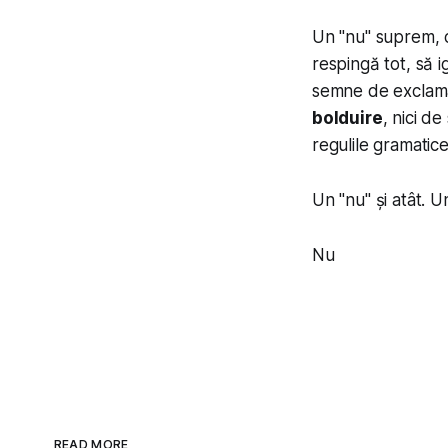
Un "nu" suprem, c
respingă tot, să i
semne de exclamare
bolduire
, nici de
regulile gramatice
Un "nu" și atât. 
Nu
READ MORE