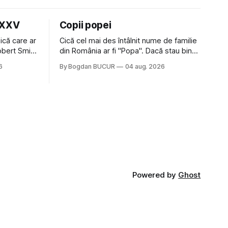
LXXV
Copii popei
ică care ar
Cică cel mai des întâlnit nume de familie
Robert Smith
din România ar fi "Popa". Dacă stau bine
 la Crystal
să mă gândesc, am avut vecini Popa sau
6
By Bogdan BUCUR
04 aug. 2026
iese faine
colegi de școala Popa cam peste tot
tatea
deci are sens. Dexonline spune de
am
etimologia termenului de popă că ar veni
din slava veche, popŭ,
Powered by
Ghost