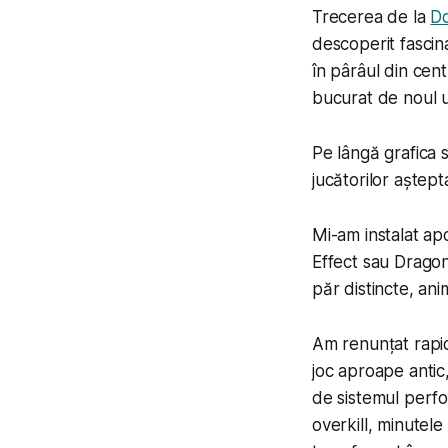
Trecerea de la
D
descoperit fascina
în pârâul din cen
bucurat de noul u
Pe lângă grafica 
jucătorilor aștept
Mi-am instalat ap
Effect sau Dragon
păr distincte, anim
Am renunțat rapid
joc aproape antic
de sistemul perfo
overkill, minutel