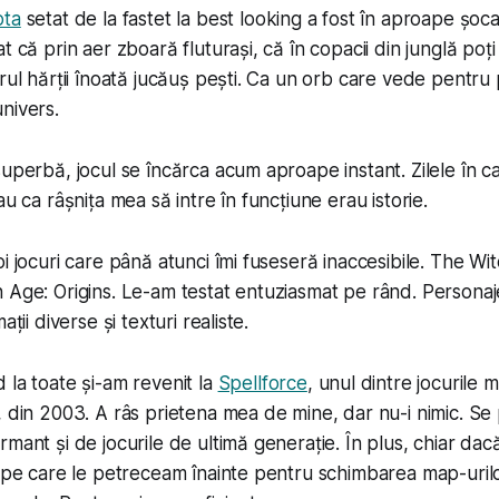
ota
setat de la
fastet
la
best looking
a fost în aproape șoc
t că prin aer zboară fluturași, că în copacii din junglă poți
trul hărții înoată jucăuș pești. Ca un orb care vede pentr
nivers.
superbă, jocul se încărca acum aproape instant. Zilele în ca
au ca râșnița mea să intre în funcțiune erau istorie.
oi jocuri care până atunci îmi fuseseră inaccesibile. The W
 Age: Origins. Le-am testat entuziasmat pe rând. Personaj
ații diverse și texturi realiste.
 la toate și-am revenit la
Spellforce
, unul dintre jocurile 
, din 2003. A râs prietena mea de mine, dar nu-i nimic. S
rmant și de jocurile de ultimă generație. În plus, chiar dac
e pe care le petreceam înainte pentru schimbarea map-uril