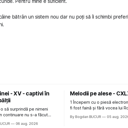
cunde. Pentru mine e suficient.
i câine bătrân un sistem nou dar nu poți să îi schimbi prefe
i.
nei - XV - captivi în
Melodii pe alese - CX
bălții
1 Începem cu o piesă electron
fi fost faină și fără vocea lui 
 o să surprindă pe nimeni
de la The Cure: Not In Love de
n continuare nu s-a făcut
By Bogdan BUCUR
05 aug. 202
Castles, o formație cu multe p
u mult trâmbițatul parc (în
BUCUR
06 aug. 2026
(păcat că s-a dovedit că jumă
ptul că potăile apărute acolo