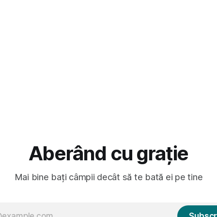
masculină a acelui duo era c
ară au făcut între timp pui și
dubioasă...) 2. Băgăm la
gard la lumea care trece prin
avut, în schimb, o belea
Aberând cu grație
Mai bine bați câmpii decât să te bată ei pe tine
Subscr