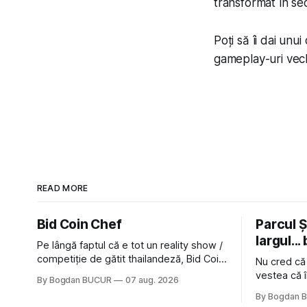
transformat în se
Poți să îi dai unu
gameplay-uri vech
READ MORE
Bid Coin Chef
Parcul Și
largul... 
Pe lângă faptul că e tot un reality show /
competiție de gătit thailandeză, Bid Coin
Nu cred că
Chef mai are un lucru în comun cu
vestea că î
By Bogdan BUCUR
07 aug. 2026
Restaurant War Street King Thailand: și
nimic pentr
By Bogdan 
acest show m-a lăsat rece la prima
afară de fa