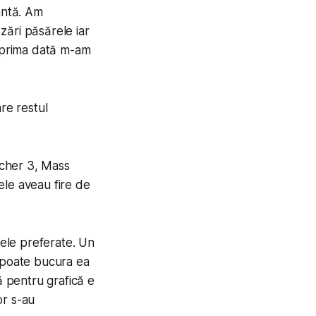
antă. Am
 zări păsărele iar
u prima dată m-am
re restul
itcher 3, Mass
ele aveau fire de
mele preferate. Un
e poate bucura ea
ă pentru grafică e
or s-au