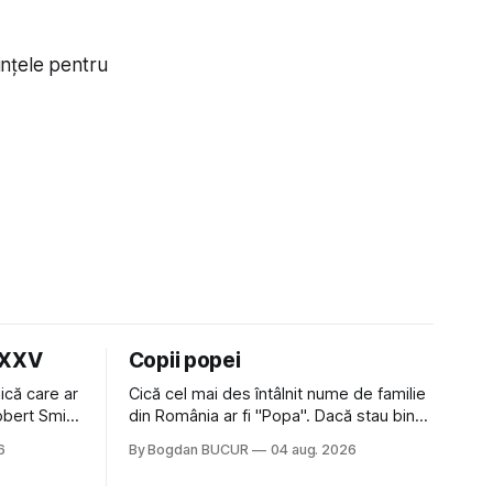
rințele pentru
LXXV
Copii popei
ică care ar
Cică cel mai des întâlnit nume de familie
Robert Smith
din România ar fi "Popa". Dacă stau bine
 la Crystal
să mă gândesc, am avut vecini Popa sau
6
By Bogdan BUCUR
04 aug. 2026
iese faine
colegi de școala Popa cam peste tot
tatea
deci are sens. Dexonline spune de