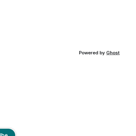
am
etimologia termenului de popă că ar veni
din slava veche, popŭ,
Powered by
Ghost
ibe