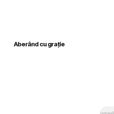
vedere, după care m-a făcut să mă
astă-primăv
îndrăgostesc de el. Nu mi-a plăcut faptul
latră prin 
zonă). Am 
Aberând cu grație