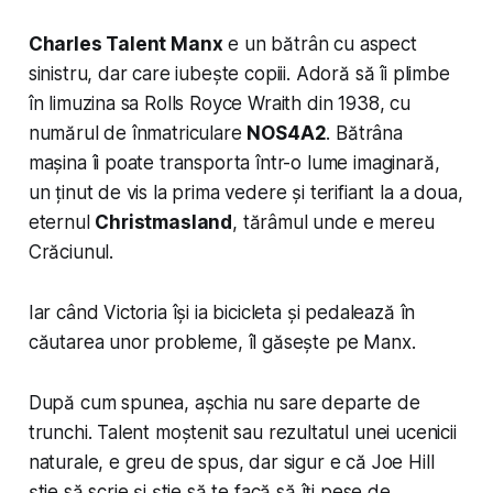
Charles Talent Manx
e un bătrân cu aspect
sinistru, dar care iubește copiii. Adoră să îi plimbe
în limuzina sa Rolls Royce Wraith din 1938, cu
numărul de înmatriculare
NOS4A2
. Bătrâna
mașina îi poate transporta într-o lume imaginară,
un ținut de vis la prima vedere și terifiant la a doua,
eternul
Christmasland
, tărâmul unde e mereu
Crăciunul.
Iar când Victoria își ia bicicleta și pedalează în
căutarea unor probleme, îl găsește pe Manx.
După cum spunea, așchia nu sare departe de
trunchi. Talent moștenit sau rezultatul unei ucenicii
naturale, e greu de spus, dar sigur e că Joe Hill
știe să scrie și știe să te facă să îți pese de