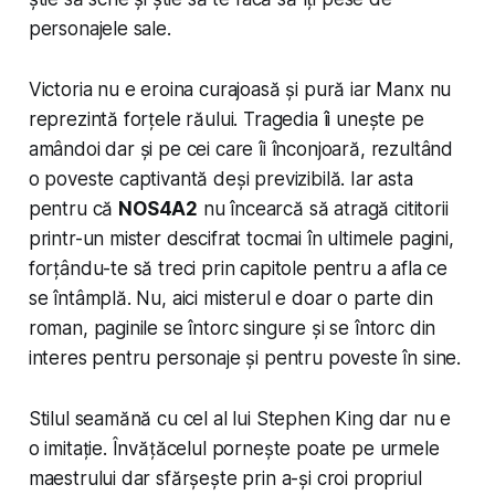
personajele sale.
Victoria nu e eroina curajoasă și pură iar Manx nu
reprezintă forțele răului. Tragedia îi unește pe
amândoi dar și pe cei care îi înconjoară, rezultând
o poveste captivantă deși previzibilă. Iar asta
pentru că
NOS4A2
nu încearcă să atragă cititorii
printr-un mister descifrat tocmai în ultimele pagini,
forțându-te să treci prin capitole pentru a afla ce
se întâmplă. Nu, aici misterul e doar o parte din
roman, paginile se întorc singure și se întorc din
interes pentru personaje și pentru poveste în sine.
Stilul seamănă cu cel al lui Stephen King dar nu e
o imitație. Învățăcelul pornește poate pe urmele
maestrului dar sfărșește prin a-și croi propriul