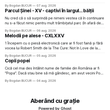
Restaurant War Street King Thailand: și acest show m-a
By Bogdan BUCUR
07 aug. 2026
lăsat rece la prima vedere, după care m-a făcut să mă
Parcul Șinei - XV - captivi în largul... bălții
îndrăgostesc de el. Nu mi-a plăcut faptul
Nu cred că o să surprindă pe nimeni vestea că în continuare
nu s-a făcut nimic pentru mult trâmbițatul parc (în afară de
faptul că potăile apărute acolo astă-primăvară au făcut între
By Bogdan BUCUR
06 aug. 2026
timp pui și latră prin gard la lumea care trece prin zonă). Am
Melodii pe alese - CXLXXV
avut, în schimb, o belea
1 Începem cu o piesă electronică care ar fi fost faină și fără
vocea lui Robert Smith de la The Cure: Not In Love de la
Crystal Castles, o formație cu multe piese faine (păcat că s-
By Bogdan BUCUR
05 aug. 2026
a dovedit că jumătatea masculină a acelui duo era cam
Copii popei
dubioasă...) 2. Băgăm la
Cică cel mai des întâlnit nume de familie din România ar fi
"Popa". Dacă stau bine să mă gândesc, am avut vecini Popa
sau colegi de școala Popa cam peste tot deci are sens.
By Bogdan BUCUR
04 aug. 2026
Dexonline spune de etimologia termenului de popă că ar
veni din slava veche, popŭ,
Aberând cu grație
Powered by
Ghost