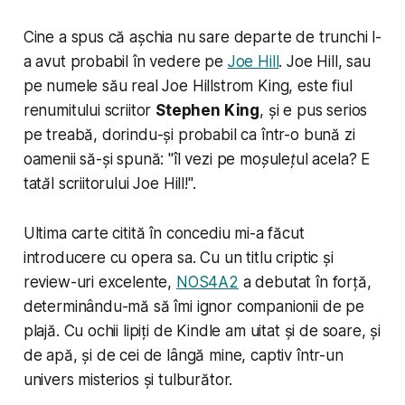
Cine a spus că așchia nu sare departe de trunchi l-
a avut probabil în vedere pe
Joe Hill
. Joe Hill, sau
pe numele său real Joe Hillstrom King, este fiul
renumitului scriitor
Stephen King
, și e pus serios
pe treabă, dorindu-și probabil ca într-o bună zi
oamenii să-și spună: "
îl vezi pe moșulețul acela? E
tatăl scriitorului Joe Hill!
".
Ultima carte citită în concediu mi-a făcut
introducere cu opera sa. Cu un titlu criptic și
review-uri excelente,
NOS4A2
a debutat în forță,
determinându-mă să îmi ignor companionii de pe
plajă. Cu ochii lipiți de Kindle am uitat și de soare, și
de apă, și de cei de lângă mine, captiv într-un
univers misterios și tulburător.