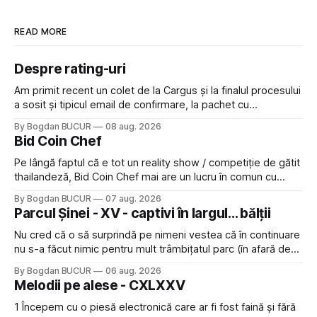
READ MORE
Despre rating-uri
Am primit recent un colet de la Cargus și la finalul procesului
a sosit și tipicul email de confirmare, la pachet cu
rugămintea de a lăsa o recenzie. Cum sunt adeptul
By Bogdan BUCUR
08 aug. 2026
feedback-ului și eram în toate bune, de data asta am dat
Bid Coin Chef
click să le las un rating. Un 5
Pe lângă faptul că e tot un reality show / competiție de gătit
thailandeză, Bid Coin Chef mai are un lucru în comun cu
Restaurant War Street King Thailand: și acest show m-a
By Bogdan BUCUR
07 aug. 2026
lăsat rece la prima vedere, după care m-a făcut să mă
Parcul Șinei - XV - captivi în largul... bălții
îndrăgostesc de el. Nu mi-a plăcut faptul
Nu cred că o să surprindă pe nimeni vestea că în continuare
nu s-a făcut nimic pentru mult trâmbițatul parc (în afară de
faptul că potăile apărute acolo astă-primăvară au făcut între
By Bogdan BUCUR
06 aug. 2026
timp pui și latră prin gard la lumea care trece prin zonă). Am
Melodii pe alese - CXLXXV
avut, în schimb, o belea
1 Începem cu o piesă electronică care ar fi fost faină și fără