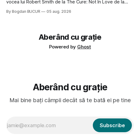
vocea lui Robert Smith de la The Cure: Not In Love de la
Crystal Castles, o formație cu multe piese faine (păcat că s-
By Bogdan BUCUR
05 aug. 2026
a dovedit că jumătatea masculină a acelui duo era cam
dubioasă...) 2. Băgăm la
Aberând cu grație
Powered by
Ghost
Aberând cu grație
Mai bine bați câmpii decât să te bată ei pe tine
Subscribe