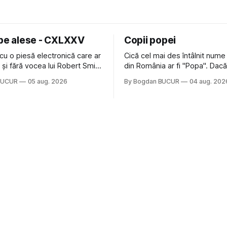
 pe alese - CXLXXV
Copii popei
cu o piesă electronică care ar
Cică cel mai des întâlnit nume
nă și fără vocea lui Robert Smith
din România ar fi "Popa". Dacă
ure: Not In Love de la Crystal
să mă gândesc, am avut veci
BUCUR
05 aug. 2026
By Bogdan BUCUR
04 aug. 202
formație cu multe piese faine
colegi de școala Popa cam pe
s-a dovedit că jumătatea
deci are sens. Dexonline spune de
a acelui duo era cam
etimologia termenului de popă
dubioasă...) 2. Băgăm la
din slava veche, popŭ,