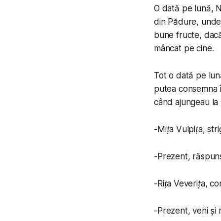
O dată pe lună, Ni
din Pădure, unde
bune fructe, dacă
mâncat pe cine.
Tot o dată pe lună
putea consemna în
când ajungeau la ț
-
Mița Vulpița
, str
-
Prezent
, răspun
-
Rița Veverița
, co
-
Prezent
, veni și