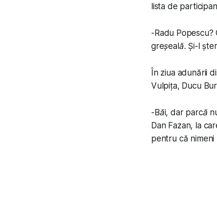
lista de participanț
-
Radu Popescu? Ci
greșeală
. Și-l ște
În ziua adunării d
Vulpița, Ducu Burs
-
Băi, dar parcă n
Dan Fazan, la care
pentru că nimeni 