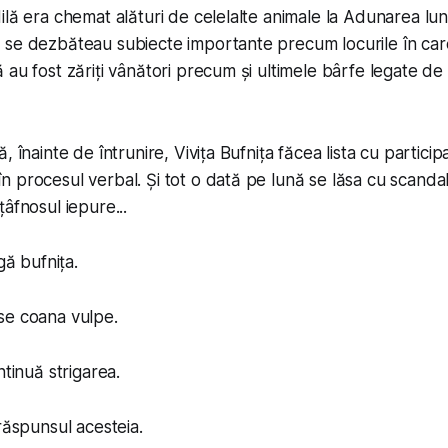
lă era chemat alături de celelalte animale la Adunarea luna
 se dezbăteau subiecte importante precum locurile în car
 au fost zăriți vânători precum și ultimele bârfe legate de 
, înainte de întrunire, Vivița Bufnița făcea lista cu particip
 procesul verbal. Și tot o dată pe lună se lăsa cu scandal
âfnosul iepure...
igă bufnița.
se coana vulpe.
ntinuă strigarea.
 răspunsul acesteia.