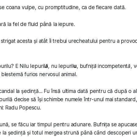
se coana vulpe, cu promptitudine, ca de fiecare dată.
ră la fel de fluid până la iepure.
u strigat acesta și atât îi trebui urecheatului pentru a prov
urilu? E Nilu Iepuril
ă
, nu Iepuril
u
, bufniță incompetentă, 
o blestemă furios nervosul animal.
scandal la ședință... Fu însă ultima dată pentru că după o a
epurilă decise să își schimbe numele într-unul mai standard,
chi: Radu Popescu.
lună, se făcu iar timpul pentru adunare. Bufnița se apucase
țiile la ședință și totul mergea strună până când descoperi 