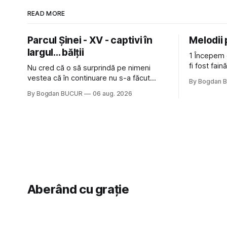
READ MORE
Parcul Șinei - XV - captivi în
Melodii
largul... bălții
1 Începem 
fi fost fai
Nu cred că o să surprindă pe nimeni
de la The C
vestea că în continuare nu s-a făcut
By Bogdan 
Castles, o 
nimic pentru mult trâmbițatul parc (în
By Bogdan BUCUR
06 aug. 2026
(păcat că 
afară de faptul că potăile apărute acolo
masculină 
astă-primăvară au făcut între timp pui și
latră prin gard la lumea care trece prin
zonă). Am avut, în schimb, o belea
Aberând cu grație