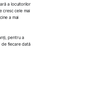
ră a locuitorilor
e cresc cele mai
cine a mai
anți, pentru a
 de fiecare dată