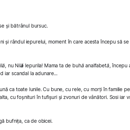
se și bătrânul bursuc.
eni și rândul iepurelui, moment în care acesta începu să se
lă, nu Nil
ă
Iepurila! Mama ta de buhă analfabetă
, începu 
d iar scandal la adunare...
ună ca toate lunile. Cu bune, cu rele, cu morți în familie p
alta, cu foșnituri în tufișuri și zvonuri de vânători. Sosi ia
igă bufnița, ca de obicei.