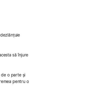
 dezlănțuie
acesta să înjure
e de o parte și
r vremea pentru o