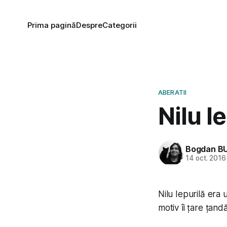
Prima pagină
Despre
Categorii
ABERATII
Nilu I
Bogdan B
14 oct. 2016
Nilu Iepurilă era 
motiv îi țare țandă