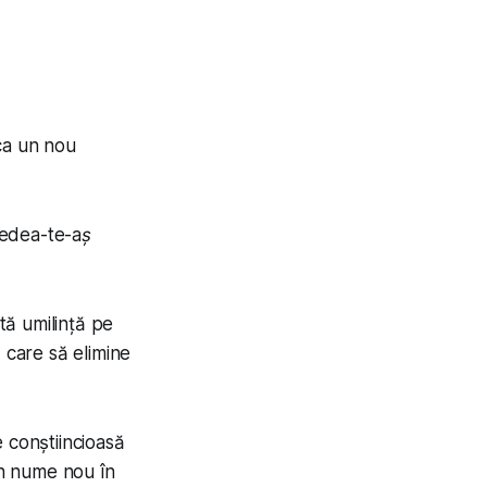
oca un nou
vedea-te-aș
ltă umilință pe
 care să elimine
 conștiincioasă
un nume nou în