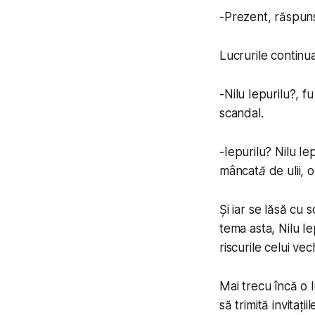
-
Prezent
, răspun
Lucrurile continua
-
Nilu Iepurilu?
, f
scandal.
-
Iepurilu? Nilu Iep
mâncată de ulii
, 
Și iar se lăsă cu 
tema asta, Nilu I
riscurile celui ve
Mai trecu încă o 
să trimită invita