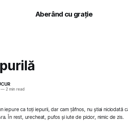
Aberând cu grație
epurilă
UCUR
—
2 min read
un iepure ca toți iepurii, dar cam țâfnos, nu știai niciodată 
ra. În rest, urecheat, pufos și iute de picior, nimic de zis.