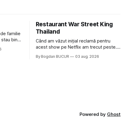
Restaurant War Street King
Thailand
 de familie
 stau bine
Când am văzut inițial reclamă pentru
ni Popa sau
acest show pe Netflix am trecut peste.
6
ste tot
Părea, nu știu, kitschos? Oamenii urlau în
By Bogdan BUCUR
03 aug. 2026
tailandeză pe fundal, era cu street food
 că ar veni
față de chestiile mai fine dining din alte
show-uri... așa că am zis pas. Apoi ceva,
poate plictiseala sau lipsa de alternative
pe
Powered by
Ghost