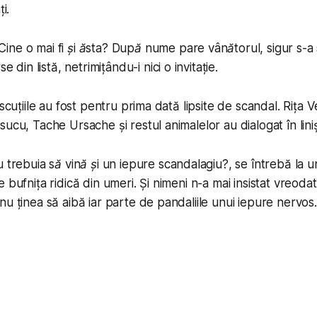
i.
ne o mai fi și ăsta? După nume pare vânătorul, sigur s-a 
rse din listă, netrimițându-i nici o invitație.
iscuțiile au fost pentru prima dată lipsite de scandal. Rița V
ucu, Tache Ursache și restul animalelor au dialogat în lini
u trebuia să vină și un iepure scandalagiu?
, se întrebă la
 bufnița ridică din umeri. Și nimeni n-a mai insistat vreod
nu ținea să aibă iar parte de pandaliile unui iepure nervos.