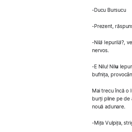
-
Ducu Bursucu
-
Prezent
, răspun
-
Nilă Iepurilă?
, v
nervos.
-
E Nilu! Nil
u
Iepuri
bufnița, provocân
Mai trecu încă o l
burți pline pe de 
nouă adunare.
-
Mița Vulpița
, str