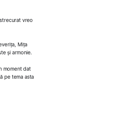
strecurat vreo
everița, Mița
ște și armonie.
 un moment dat
ată pe tema asta