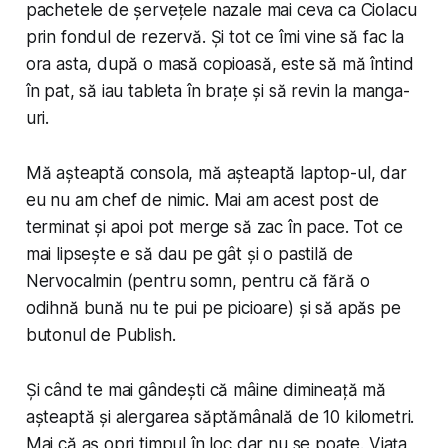
pachetele de șervețele nazale mai ceva ca Ciolacu
prin fondul de rezervă. Și tot ce îmi vine să fac la
ora asta, după o masă copioasă, este să mă întind
în pat, să iau tableta în brațe și să revin la manga-
uri.
Mă așteaptă consola, mă așteaptă laptop-ul, dar
eu nu am chef de nimic. Mai am acest post de
terminat și apoi pot merge să zac în pace. Tot ce
mai lipsește e să dau pe gât și o pastilă de
Nervocalmin (pentru somn, pentru că fără o
odihnă bună nu te pui pe picioare) și să apăs pe
butonul de Publish.
Și când te mai gândești că mâine dimineață mă
așteaptă și alergarea săptămânală de 10 kilometri.
Mai că aș opri timpul în loc dar nu se poate. Viața