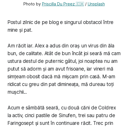
Photo by 
Priscilla Du Preez 🇨🇦
 / 
Unsplash
Postul zilnic de pe blog e singurul obstacol între
mine și pat.
Am răcit iar. Alex a adus din oraș un virus din ăla
bun, de calitate. Atât de bun încât joi seară mă cam
ustura destul de puternic gâtul, joi noaptea nu am
putut să adorm și am avut frisoane, iar vineri mă
simțeam obosit dacă mă mișcam prin casă. M-am
ridicat cu greu din pat dimineața, mă dureau toți
mușchii...
Acum e sâmbătă seară, cu două căni de Coldrex
la activ, cinci pastile de Sinufen, trei sau patru de
Faringosept și sunt în continuare răcit. Trec prin