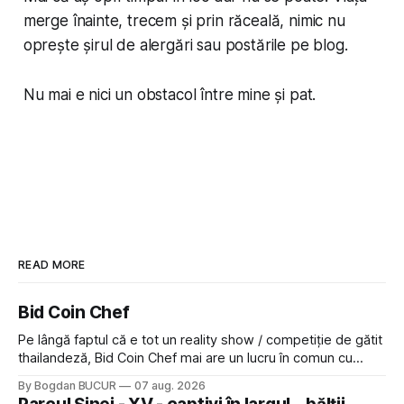
merge înainte, trecem și prin răceală, nimic nu
oprește șirul de alergări sau postările pe blog.
Nu mai e nici un obstacol între mine și pat.
READ MORE
Bid Coin Chef
Pe lângă faptul că e tot un reality show / competiție de gătit
thailandeză, Bid Coin Chef mai are un lucru în comun cu
Restaurant War Street King Thailand: și acest show m-a
By Bogdan BUCUR
07 aug. 2026
lăsat rece la prima vedere, după care m-a făcut să mă