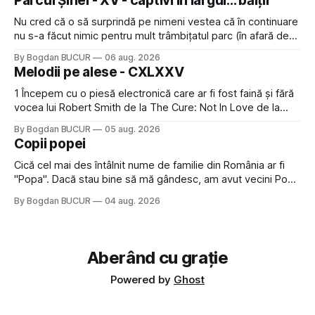
Parcul Șinei - XV - captivi în largul... bălții
îndrăgostesc de el. Nu mi-a plăcut faptul
Nu cred că o să surprindă pe nimeni vestea că în continuare
nu s-a făcut nimic pentru mult trâmbițatul parc (în afară de
faptul că potăile apărute acolo astă-primăvară au făcut între
By Bogdan BUCUR
06 aug. 2026
timp pui și latră prin gard la lumea care trece prin zonă). Am
Melodii pe alese - CXLXXV
avut, în schimb, o belea
1 Începem cu o piesă electronică care ar fi fost faină și fără
vocea lui Robert Smith de la The Cure: Not In Love de la
Crystal Castles, o formație cu multe piese faine (păcat că s-
By Bogdan BUCUR
05 aug. 2026
a dovedit că jumătatea masculină a acelui duo era cam
Copii popei
dubioasă...) 2. Băgăm la
Cică cel mai des întâlnit nume de familie din România ar fi
"Popa". Dacă stau bine să mă gândesc, am avut vecini Popa
sau colegi de școala Popa cam peste tot deci are sens.
By Bogdan BUCUR
04 aug. 2026
Dexonline spune de etimologia termenului de popă că ar
veni din slava veche, popŭ,
Aberând cu grație
Powered by
Ghost