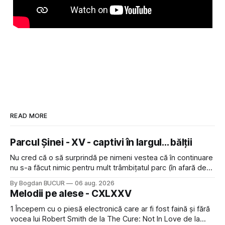
READ MORE
Parcul Șinei - XV - captivi în largul... bălții
Nu cred că o să surprindă pe nimeni vestea că în continuare
nu s-a făcut nimic pentru mult trâmbițatul parc (în afară de
faptul că potăile apărute acolo astă-primăvară au făcut între
By Bogdan BUCUR
06 aug. 2026
timp pui și latră prin gard la lumea care trece prin zonă). Am
Melodii pe alese - CXLXXV
avut, în schimb, o belea
1 Începem cu o piesă electronică care ar fi fost faină și fără
vocea lui Robert Smith de la The Cure: Not In Love de la