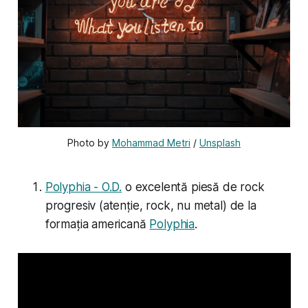
Photo by 
Mohammad Metri
 / 
Unsplash
Polyphia - O.D.
o excelentă piesă de rock
progresiv (atenție,
rock
, nu metal) de la
formația americană
Polyphia
.