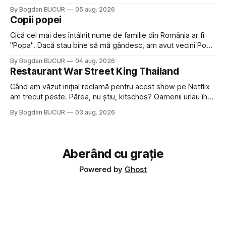
Crystal Castles, o formație cu multe piese faine (păcat că s-
By Bogdan BUCUR
05 aug. 2026
a dovedit că jumătatea masculină a acelui duo era cam
Copii popei
dubioasă...) 2. Băgăm la
Cică cel mai des întâlnit nume de familie din România ar fi
"Popa". Dacă stau bine să mă gândesc, am avut vecini Popa
sau colegi de școala Popa cam peste tot deci are sens.
By Bogdan BUCUR
04 aug. 2026
Dexonline spune de etimologia termenului de popă că ar
Restaurant War Street King Thailand
veni din slava veche, popŭ,
Când am văzut inițial reclamă pentru acest show pe Netflix
am trecut peste. Părea, nu știu, kitschos? Oamenii urlau în
tailandeză pe fundal, era cu street food față de chestiile mai
By Bogdan BUCUR
03 aug. 2026
fine dining din alte show-uri... așa că am zis pas. Apoi ceva,
poate plictiseala sau lipsa de alternative pe
Aberând cu grație
Powered by
Ghost