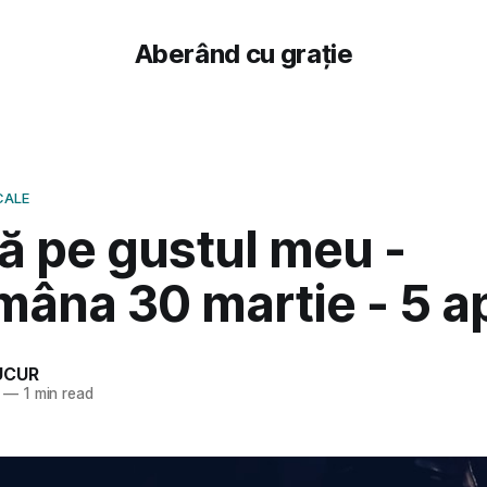
Aberând cu grație
CALE
ă pe gustul meu -
âna 30 martie - 5 ap
UCUR
—
1 min read