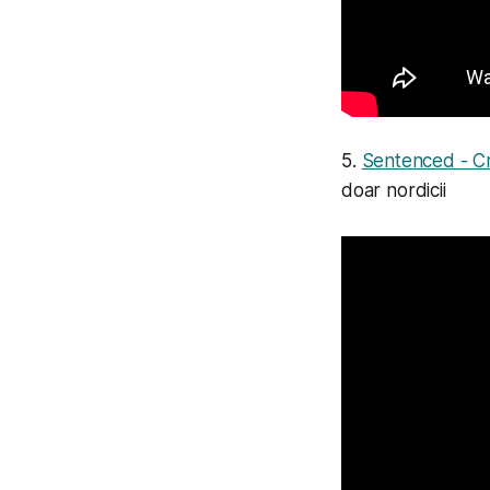
5.
Sentenced - C
doar nordicii