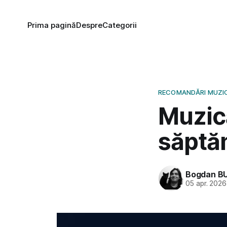
Prima pagină
Despre
Categorii
RECOMANDĂRI MUZI
Muzic
săptăm
Bogdan B
05 apr. 2026