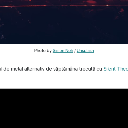
Photo by 
Simon Noh
 / 
Unsplash
rul de metal alternativ de săptămâna trecută cu
Silent The