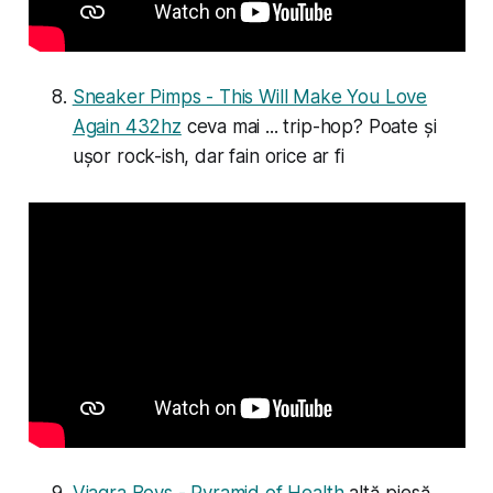
Sneaker Pimps - This Will Make You Love
Again 432hz
ceva mai ... trip-hop? Poate și
ușor rock-ish, dar fain orice ar fi