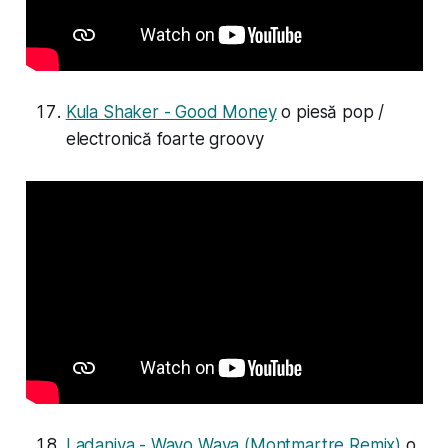
Kula Shaker - Good Money
o piesă pop /
electronică foarte groovy
Ladaniva - Wayo Waya (Montmartre Remix)
o