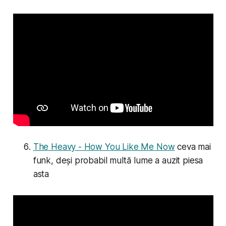
The Heavy - How You Like Me Now
ceva mai
funk, deși probabil multă lume a auzit piesa
asta