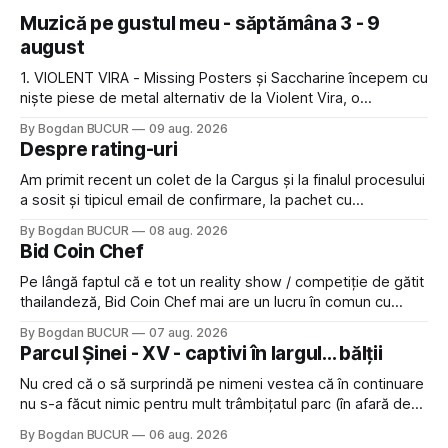
Muzică pe gustul meu - săptămâna 3 - 9
august
1. VIOLENT VIRA - Missing Posters și Saccharine începem cu
niște piese de metal alternativ de la Violent Vira, o
americancă de origine mexicană cu o voce potrivită pentru
By Bogdan BUCUR
09 aug. 2026
acest gen. E genul de muzică pe care îl ascultam cu plăcere
Despre rating-uri
acum 15-20 de ani și mă bucur să văd
Am primit recent un colet de la Cargus și la finalul procesului
a sosit și tipicul email de confirmare, la pachet cu
rugămintea de a lăsa o recenzie. Cum sunt adeptul
By Bogdan BUCUR
08 aug. 2026
feedback-ului și eram în toate bune, de data asta am dat
Bid Coin Chef
click să le las un rating. Un 5
Pe lângă faptul că e tot un reality show / competiție de gătit
thailandeză, Bid Coin Chef mai are un lucru în comun cu
Restaurant War Street King Thailand: și acest show m-a
By Bogdan BUCUR
07 aug. 2026
lăsat rece la prima vedere, după care m-a făcut să mă
Parcul Șinei - XV - captivi în largul... bălții
îndrăgostesc de el. Nu mi-a plăcut faptul
Nu cred că o să surprindă pe nimeni vestea că în continuare
nu s-a făcut nimic pentru mult trâmbițatul parc (în afară de
faptul că potăile apărute acolo astă-primăvară au făcut între
By Bogdan BUCUR
06 aug. 2026
timp pui și latră prin gard la lumea care trece prin zonă). Am