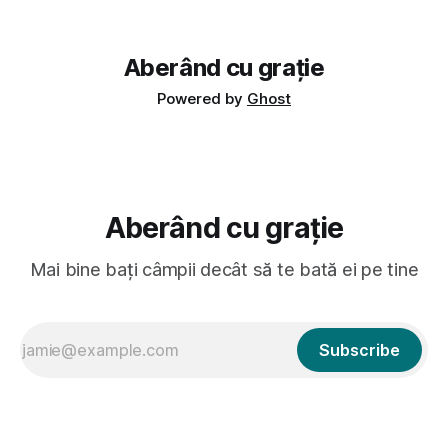
avut, în schimb, o belea
Aberând cu grație
Powered by
Ghost
Aberând cu grație
Mai bine bați câmpii decât să te bată ei pe tine
Subscribe