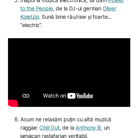
Înapoi la muzică electronică, să dăm
Power
to the People
, de la DJ-ul german
Oliver
Koletzki
. Sună bine rău/raw și foarte...
"electric".
Acum ne relaxăm puțin cu altă muzică
raggae:
Chill Out
, de la
Anthony B
, un
jamaican rastafarian veritabil.