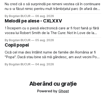
Nu cred că o să surprindă pe nimeni vestea că în continuare
nu s-a făcut nimic pentru mult trâmbițatul parc (în afară de
faptul că potăile apărute acolo astă-primăvară au făcut între
By Bogdan BUCUR
06 aug. 2026
timp pui și latră prin gard la lumea care trece prin zonă). Am
Melodii pe alese - CXLXXV
avut, în schimb, o belea
1 Începem cu o piesă electronică care ar fi fost faină și fără
vocea lui Robert Smith de la The Cure: Not In Love de la
Crystal Castles, o formație cu multe piese faine (păcat că s-
By Bogdan BUCUR
05 aug. 2026
a dovedit că jumătatea masculină a acelui duo era cam
Copii popei
dubioasă...) 2. Băgăm la
Cică cel mai des întâlnit nume de familie din România ar fi
"Popa". Dacă stau bine să mă gândesc, am avut vecini Popa
sau colegi de școala Popa cam peste tot deci are sens.
By Bogdan BUCUR
04 aug. 2026
Dexonline spune de etimologia termenului de popă că ar
veni din slava veche, popŭ,
Aberând cu grație
Powered by
Ghost