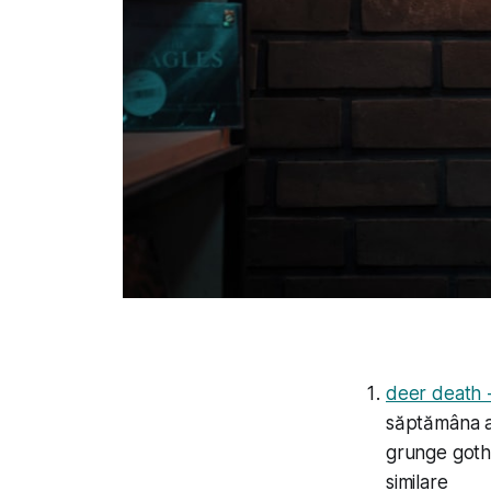
deer death -
săptămâna as
grunge gothi
similare