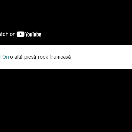
d On
o altă piesă rock frumoasă