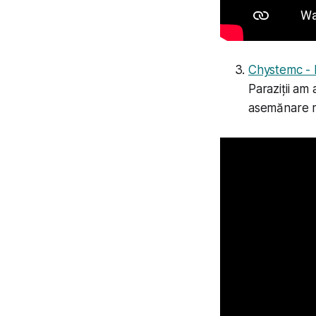
Chystemc - 
Paraziții am
asemănare mu