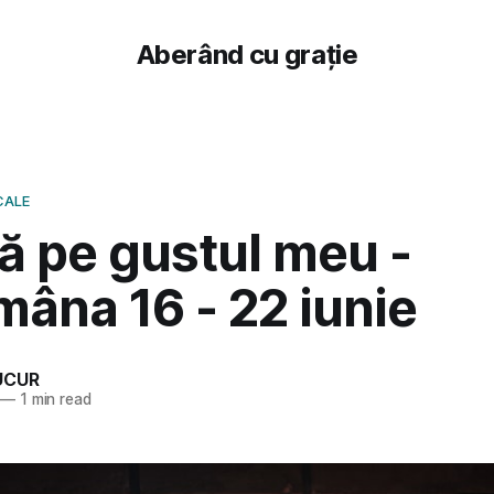
Aberând cu grație
CALE
ă pe gustul meu -
âna 16 - 22 iunie
UCUR
—
1 min read