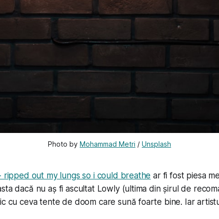
Photo by 
Mohammad Metri
 / 
Unsplash
 ripped out my lungs so i could breathe
ar fi fost piesa m
ta dacă nu aș fi ascultat Lowly (ultima din șirul de recom
c cu ceva tente de doom care sună foarte bine. Iar artistul