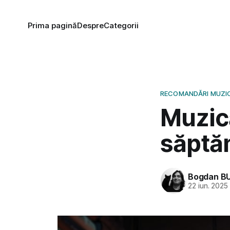
Prima pagină
Despre
Categorii
RECOMANDĂRI MUZI
Muzic
săptăm
Bogdan B
22 iun. 2025