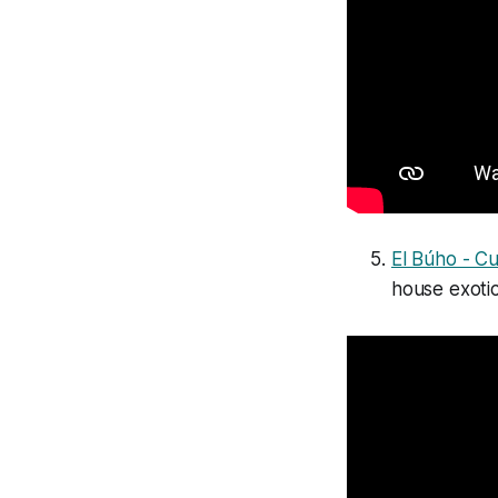
El Búho - C
house exotic