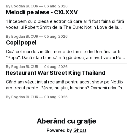
faptul că potăile apărute acolo astă-primăvară au făcut între
By Bogdan BUCUR
06 aug. 2026
timp pui și latră prin gard la lumea care trece prin zonă). Am
Melodii pe alese - CXLXXV
avut, în schimb, o belea
1 Începem cu o piesă electronică care ar fi fost faină și fără
vocea lui Robert Smith de la The Cure: Not In Love de la
Crystal Castles, o formație cu multe piese faine (păcat că s-
By Bogdan BUCUR
05 aug. 2026
a dovedit că jumătatea masculină a acelui duo era cam
Copii popei
dubioasă...) 2. Băgăm la
Cică cel mai des întâlnit nume de familie din România ar fi
"Popa". Dacă stau bine să mă gândesc, am avut vecini Popa
sau colegi de școala Popa cam peste tot deci are sens.
By Bogdan BUCUR
04 aug. 2026
Dexonline spune de etimologia termenului de popă că ar
Restaurant War Street King Thailand
veni din slava veche, popŭ,
Când am văzut inițial reclamă pentru acest show pe Netflix
am trecut peste. Părea, nu știu, kitschos? Oamenii urlau în
tailandeză pe fundal, era cu street food față de chestiile mai
By Bogdan BUCUR
03 aug. 2026
fine dining din alte show-uri... așa că am zis pas. Apoi ceva,
poate plictiseala sau lipsa de alternative pe
Aberând cu grație
Powered by
Ghost