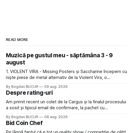
READ MORE
Muzică pe gustul meu - săptămâna 3 - 9
august
1. VIOLENT VIRA - Missing Posters și Saccharine începem cu
niște piese de metal alternativ de la Violent Vira, o
americancă de origine mexicană cu o voce potrivită pentru
By Bogdan BUCUR
09 aug. 2026
acest gen. E genul de muzică pe care îl ascultam cu plăcere
Despre rating-uri
acum 15-20 de ani și mă bucur să văd
Am primit recent un colet de la Cargus și la finalul procesului
a sosit și tipicul email de confirmare, la pachet cu
rugămintea de a lăsa o recenzie. Cum sunt adeptul
By Bogdan BUCUR
08 aug. 2026
feedback-ului și eram în toate bune, de data asta am dat
Bid Coin Chef
click să le las un rating. Un 5
Pe lângă faptul că e tot un reality show / competiție de gătit