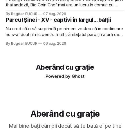
thailandeză, Bid Coin Chef mai are un lucru în comun cu
Restaurant War Street King Thailand: și acest show m-a
By Bogdan BUCUR
07 aug. 2026
lăsat rece la prima vedere, după care m-a făcut să mă
Parcul Șinei - XV - captivi în largul... bălții
îndrăgostesc de el. Nu mi-a plăcut faptul
Nu cred că o să surprindă pe nimeni vestea că în continuare
nu s-a făcut nimic pentru mult trâmbițatul parc (în afară de
faptul că potăile apărute acolo astă-primăvară au făcut între
By Bogdan BUCUR
06 aug. 2026
timp pui și latră prin gard la lumea care trece prin zonă). Am
avut, în schimb, o belea
Aberând cu grație
Powered by
Ghost
Aberând cu grație
Mai bine bați câmpii decât să te bată ei pe tine