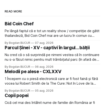
READ MORE
Bid Coin Chef
Pe lângă faptul că e tot un reality show / competiție de gătit
thailandeză, Bid Coin Chef mai are un lucru în comun cu
Restaurant War Street King Thailand: și acest show m-a
By Bogdan BUCUR
07 aug. 2026
lăsat rece la prima vedere, după care m-a făcut să mă
Parcul Șinei - XV - captivi în largul... bălții
îndrăgostesc de el. Nu mi-a plăcut faptul
Nu cred că o să surprindă pe nimeni vestea că în continuare
nu s-a făcut nimic pentru mult trâmbițatul parc (în afară de
faptul că potăile apărute acolo astă-primăvară au făcut între
By Bogdan BUCUR
06 aug. 2026
timp pui și latră prin gard la lumea care trece prin zonă). Am
Melodii pe alese - CXLXXV
avut, în schimb, o belea
1 Începem cu o piesă electronică care ar fi fost faină și fără
vocea lui Robert Smith de la The Cure: Not In Love de la
Crystal Castles, o formație cu multe piese faine (păcat că s-
By Bogdan BUCUR
05 aug. 2026
a dovedit că jumătatea masculină a acelui duo era cam
Copii popei
dubioasă...) 2. Băgăm la
Cică cel mai des întâlnit nume de familie din România ar fi