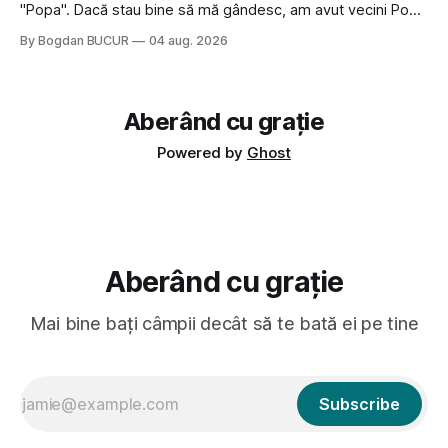
"Popa". Dacă stau bine să mă gândesc, am avut vecini Popa
sau colegi de școala Popa cam peste tot deci are sens.
By Bogdan BUCUR
04 aug. 2026
Dexonline spune de etimologia termenului de popă că ar
veni din slava veche, popŭ,
Aberând cu grație
Powered by
Ghost
Aberând cu grație
Mai bine bați câmpii decât să te bată ei pe tine
Subscribe