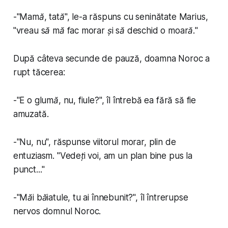
-"
Mamă, tată
", le-a răspuns cu seninătate Marius,
"
vreau să mă fac morar și să deschid o moară.
"
După câteva secunde de pauză, doamna Noroc a
rupt tăcerea:
-"
E o glumă, nu, fiule?
", îl întrebă ea fără să fie
amuzată.
-"
Nu, nu
", răspunse viitorul morar, plin de
entuziasm. "
Vedeți voi, am un plan bine pus la
punct...
"
-"
Măi băiatule, tu ai înnebunit?
", îl întrerupse
nervos domnul Noroc.