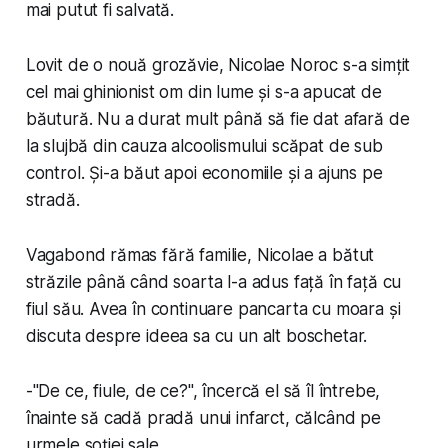
mai putut fi salvată.
Lovit de o nouă grozăvie, Nicolae Noroc s-a simțit
cel mai ghinionist om din lume și s-a apucat de
băutură. Nu a durat mult până să fie dat afară de
la slujbă din cauza alcoolismului scăpat de sub
control. Și-a băut apoi economiile și a ajuns pe
stradă.
Vagabond rămas fără familie, Nicolae a bătut
străzile până când soarta l-a adus față în față cu
fiul său. Avea în continuare pancarta cu moara și
discuta despre ideea sa cu un alt boschetar.
-"
De ce, fiule, de ce?
", încercă el să îl întrebe,
înainte să cadă pradă unui infarct, călcând pe
urmele soției sale.