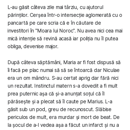
L-au găsit câteva zile mai târziu, cu ajutorul
părinților. Cerșea într-o intersecție aglomerată cu o
pancartă pe care scria că e în căutare de
investitori în "Moara lui Noroc". Nu avea nici cea mai
mică intenție să revină acasă iar poliția nu îl putea
obliga, devenise major.
După câteva săptămâni, Maria ar fi fost dispusă să
îi facă pe plac numai să să se întoarcă dar Niculae
era un om mândru. S-au certat aprig dar fără nici
un rezultat. Instinctul matern s-a dovedit a fi mult
prea puternic așa că și-a anunțat soțul că îl
părăsește și a plecat să îl caute pe Marius. L-a
găsit sub un pod, greu de recunoscut. Slăbise
periculos de mult, era murdar și mort de beat. De
la șocul de a-l vedea așa a făcut un infarct și nu a