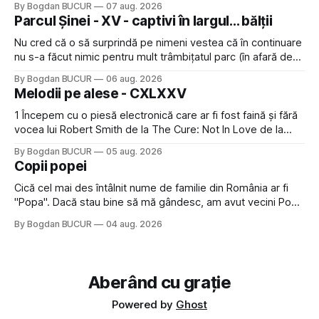
By Bogdan BUCUR
07 aug. 2026
lăsat rece la prima vedere, după care m-a făcut să mă
Parcul Șinei - XV - captivi în largul... bălții
îndrăgostesc de el. Nu mi-a plăcut faptul
Nu cred că o să surprindă pe nimeni vestea că în continuare
nu s-a făcut nimic pentru mult trâmbițatul parc (în afară de
faptul că potăile apărute acolo astă-primăvară au făcut între
By Bogdan BUCUR
06 aug. 2026
timp pui și latră prin gard la lumea care trece prin zonă). Am
Melodii pe alese - CXLXXV
avut, în schimb, o belea
1 Începem cu o piesă electronică care ar fi fost faină și fără
vocea lui Robert Smith de la The Cure: Not In Love de la
Crystal Castles, o formație cu multe piese faine (păcat că s-
By Bogdan BUCUR
05 aug. 2026
a dovedit că jumătatea masculină a acelui duo era cam
Copii popei
dubioasă...) 2. Băgăm la
Cică cel mai des întâlnit nume de familie din România ar fi
"Popa". Dacă stau bine să mă gândesc, am avut vecini Popa
sau colegi de școala Popa cam peste tot deci are sens.
By Bogdan BUCUR
04 aug. 2026
Dexonline spune de etimologia termenului de popă că ar
veni din slava veche, popŭ,
Aberând cu grație
Powered by
Ghost