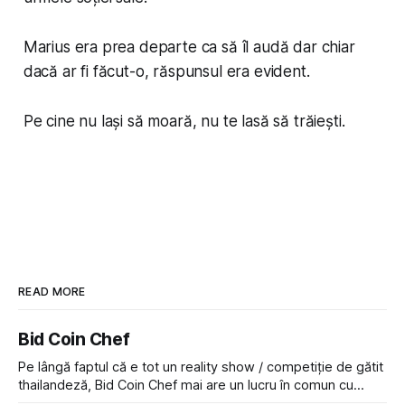
Marius era prea departe ca să îl audă dar chiar
dacă ar fi făcut-o, răspunsul era evident.
Pe cine nu lași să moară, nu te lasă să trăiești.
READ MORE
Bid Coin Chef
Pe lângă faptul că e tot un reality show / competiție de gătit
thailandeză, Bid Coin Chef mai are un lucru în comun cu
Restaurant War Street King Thailand: și acest show m-a