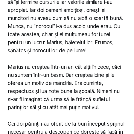
să își termine cursurile iar valorile similare i-au
apropiat. Iar doi oameni ambițioși, onești și
muncitori nu aveau cum să nu aibă o soartă bună.
Munca, nu "norocul" i-a dus acolo unde erau. Cu
toate acestea, chiar și ei mulțumeau fortunei
pentru un lucru: Marius, băiețelul lor. Frumos,
sănătos și norocul lor de pe lume!
Marius nu creștea într-un an cât alții în zece, căci
nu suntem într-un basm. Dar creștea bine și le
oferea un motiv de mândrie. Era cuminte,
respectuos și lua note bune la școală. Nimeni nu
și-ar fi imaginat că urma să le frângă sufletul
părinților săi și cu atât mai puțin motivul.
Cei doi părinți i-au oferit de la bun început sprijinul
necesar pentru a descoperi ce dorește să facă în