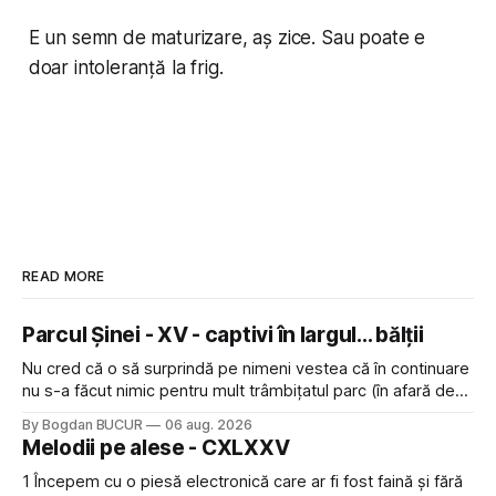
E un semn de maturizare, aș zice. Sau poate e
doar intoleranță la frig.
READ MORE
Parcul Șinei - XV - captivi în largul... bălții
Nu cred că o să surprindă pe nimeni vestea că în continuare
nu s-a făcut nimic pentru mult trâmbițatul parc (în afară de
faptul că potăile apărute acolo astă-primăvară au făcut între
By Bogdan BUCUR
06 aug. 2026
timp pui și latră prin gard la lumea care trece prin zonă). Am
Melodii pe alese - CXLXXV
avut, în schimb, o belea
1 Începem cu o piesă electronică care ar fi fost faină și fără