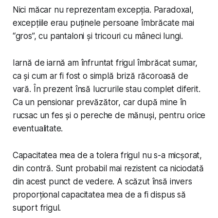
Nici măcar nu reprezentam excepția. Paradoxal,
excepțiile erau puținele persoane îmbrăcate mai
“gros”, cu pantaloni și tricouri cu mâneci lungi.
Iarnă de iarnă am înfruntat frigul îmbrăcat sumar,
ca și cum ar fi fost o simplă briză răcoroasă de
vară. În prezent însă lucrurile stau complet diferit.
Ca un pensionar prevăzător, car după mine în
rucsac un fes și o pereche de mănuși, pentru orice
eventualitate.
Capacitatea mea de a tolera frigul nu s-a micșorat,
din contră. Sunt probabil mai rezistent ca niciodată
din acest punct de vedere. A scăzut însă invers
proporțional capacitatea mea de a fi dispus să
suport frigul.