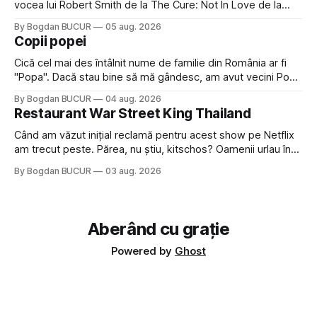
vocea lui Robert Smith de la The Cure: Not In Love de la
Crystal Castles, o formație cu multe piese faine (păcat că s-
By Bogdan BUCUR
05 aug. 2026
a dovedit că jumătatea masculină a acelui duo era cam
Copii popei
dubioasă...) 2. Băgăm la
Cică cel mai des întâlnit nume de familie din România ar fi
"Popa". Dacă stau bine să mă gândesc, am avut vecini Popa
sau colegi de școala Popa cam peste tot deci are sens.
By Bogdan BUCUR
04 aug. 2026
Dexonline spune de etimologia termenului de popă că ar
Restaurant War Street King Thailand
veni din slava veche, popŭ,
Când am văzut inițial reclamă pentru acest show pe Netflix
am trecut peste. Părea, nu știu, kitschos? Oamenii urlau în
tailandeză pe fundal, era cu street food față de chestiile mai
By Bogdan BUCUR
03 aug. 2026
fine dining din alte show-uri... așa că am zis pas. Apoi ceva,
poate plictiseala sau lipsa de alternative pe
Aberând cu grație
Powered by
Ghost