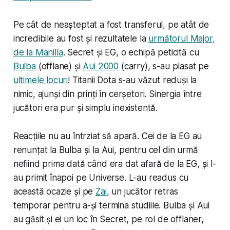
Pe cât de neașteptat a fost transferul, pe atât de
incredibile au fost și rezultatele la
următorul Major,
de la Manilla
. Secret și EG, o echipă peticită cu
Bulba
(offlane) și
Aui 2000
(carry), s-au plasat pe
ultimele locuri
! Titanii Dota s-au văzut reduși la
nimic, ajunși din prinți în cerșetori. Sinergia între
jucători era pur și simplu inexistentă.
Reacțiile nu au întrziat să apară. Cei de la EG au
renunțat la Bulba și la Aui, pentru cel din urmă
nefiind prima dată când era dat afară de la EG, și l-
au primit înapoi pe Universe. L-au readus cu
această ocazie și pe
Zai
, un jucător retras
temporar pentru a-și termina studiile. Bulba și Aui
au găsit și ei un loc în Secret, pe rol de offlaner,