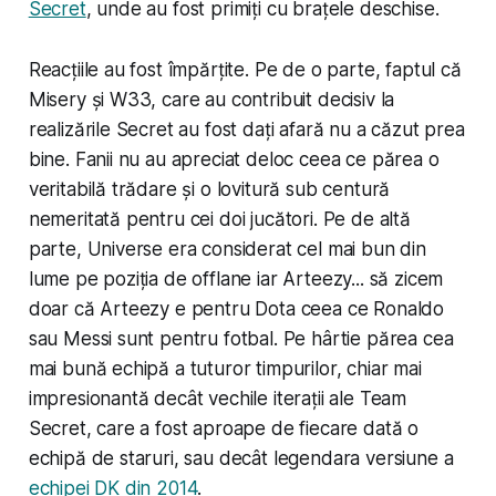
Secret
, unde au fost primiți cu brațele deschise.
Reacțiile au fost împărțite. Pe de o parte, faptul că
Misery și W33, care au contribuit decisiv la
realizările Secret au fost dați afară nu a căzut prea
bine. Fanii nu au apreciat deloc ceea ce părea o
veritabilă trădare și o lovitură sub centură
nemeritată pentru cei doi jucători. Pe de altă
parte, Universe era considerat cel mai bun din
lume pe poziția de
offlane
iar Arteezy... să zicem
doar că Arteezy e pentru Dota ceea ce Ronaldo
sau Messi sunt pentru fotbal. Pe hârtie părea cea
mai bună echipă a tuturor timpurilor, chiar mai
impresionantă decât vechile iterații ale Team
Secret, care a fost aproape de fiecare dată o
echipă de staruri, sau decât legendara versiune a
echipei DK din 2014
.