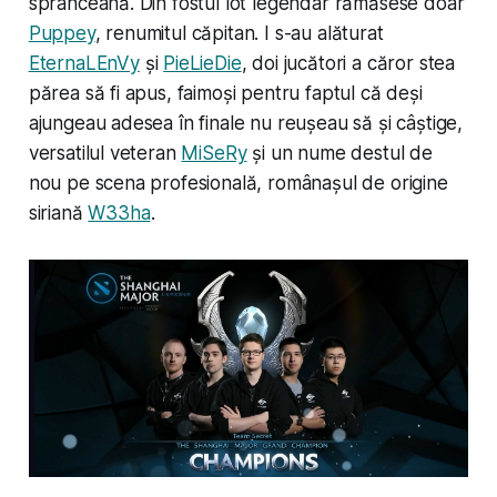
sprânceană. Din fostul lot legendar rămăsese doar
Puppey
, renumitul căpitan. I s-au alăturat
EternaLEnVy
și
PieLieDie
, doi jucători a căror stea
părea să fi apus, faimoși pentru faptul că deși
ajungeau adesea în finale nu reușeau să și câștige,
versatilul veteran
MiSeRy
și un nume destul de
nou pe scena profesională, românașul de origine
siriană
W33ha
.