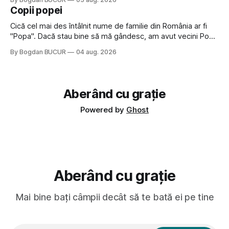
a dovedit că jumătatea masculină a acelui duo era cam
Copii popei
dubioasă...) 2. Băgăm la
Cică cel mai des întâlnit nume de familie din România ar fi
"Popa". Dacă stau bine să mă gândesc, am avut vecini Popa
sau colegi de școala Popa cam peste tot deci are sens.
By Bogdan BUCUR
04 aug. 2026
Dexonline spune de etimologia termenului de popă că ar
veni din slava veche, popŭ,
Aberând cu grație
Powered by
Ghost
Aberând cu grație
Mai bine bați câmpii decât să te bată ei pe tine