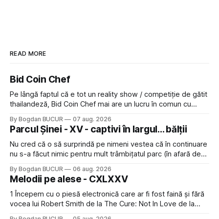
READ MORE
Bid Coin Chef
Pe lângă faptul că e tot un reality show / competiție de gătit
thailandeză, Bid Coin Chef mai are un lucru în comun cu
Restaurant War Street King Thailand: și acest show m-a
By Bogdan BUCUR
07 aug. 2026
lăsat rece la prima vedere, după care m-a făcut să mă
Parcul Șinei - XV - captivi în largul... bălții
îndrăgostesc de el. Nu mi-a plăcut faptul
Nu cred că o să surprindă pe nimeni vestea că în continuare
nu s-a făcut nimic pentru mult trâmbițatul parc (în afară de
faptul că potăile apărute acolo astă-primăvară au făcut între
By Bogdan BUCUR
06 aug. 2026
timp pui și latră prin gard la lumea care trece prin zonă). Am
Melodii pe alese - CXLXXV
avut, în schimb, o belea
1 Începem cu o piesă electronică care ar fi fost faină și fără
vocea lui Robert Smith de la The Cure: Not In Love de la
Crystal Castles, o formație cu multe piese faine (păcat că s-
By Bogdan BUCUR
05 aug. 2026