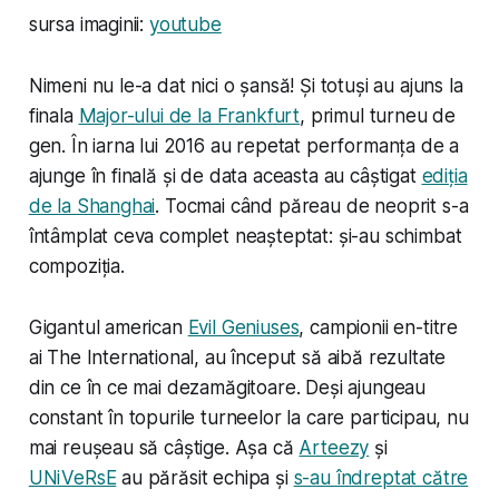
sursa imaginii:
youtube
Nimeni nu le-a dat nici o șansă! Și totuși au ajuns la
finala
Major-ului de la Frankfurt
, primul turneu de
gen. În iarna lui 2016 au repetat performanța de a
ajunge în finală și de data aceasta au câștigat
ediția
de la Shanghai
. Tocmai când păreau de neoprit s-a
întâmplat ceva complet neașteptat: și-au schimbat
compoziția.
Gigantul american
Evil Geniuses
, campionii en-titre
ai The International, au început să aibă rezultate
din ce în ce mai dezamăgitoare. Deși ajungeau
constant în topurile turneelor la care participau, nu
mai reușeau să câștige. Așa că
Arteezy
și
UNiVeRsE
au părăsit echipa și
s-au îndreptat către