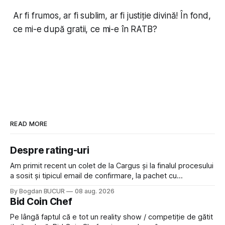
Ar fi frumos, ar fi sublim, ar fi justiție divină! În fond,
ce mi-e după gratii, ce mi-e în RATB?
READ MORE
Despre rating-uri
Am primit recent un colet de la Cargus și la finalul procesului
a sosit și tipicul email de confirmare, la pachet cu
rugămintea de a lăsa o recenzie. Cum sunt adeptul
By Bogdan BUCUR
08 aug. 2026
feedback-ului și eram în toate bune, de data asta am dat
Bid Coin Chef
click să le las un rating. Un 5
Pe lângă faptul că e tot un reality show / competiție de gătit