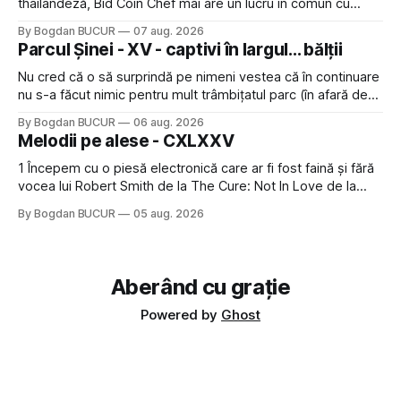
thailandeză, Bid Coin Chef mai are un lucru în comun cu
Restaurant War Street King Thailand: și acest show m-a
By Bogdan BUCUR
07 aug. 2026
lăsat rece la prima vedere, după care m-a făcut să mă
Parcul Șinei - XV - captivi în largul... bălții
îndrăgostesc de el. Nu mi-a plăcut faptul
Nu cred că o să surprindă pe nimeni vestea că în continuare
nu s-a făcut nimic pentru mult trâmbițatul parc (în afară de
faptul că potăile apărute acolo astă-primăvară au făcut între
By Bogdan BUCUR
06 aug. 2026
timp pui și latră prin gard la lumea care trece prin zonă). Am
Melodii pe alese - CXLXXV
avut, în schimb, o belea
1 Începem cu o piesă electronică care ar fi fost faină și fără
vocea lui Robert Smith de la The Cure: Not In Love de la
Crystal Castles, o formație cu multe piese faine (păcat că s-
By Bogdan BUCUR
05 aug. 2026
a dovedit că jumătatea masculină a acelui duo era cam
dubioasă...) 2. Băgăm la
Aberând cu grație
Powered by
Ghost