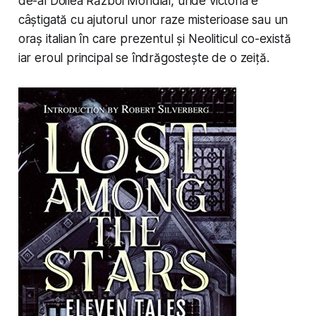
de-al Doilea Război Mondial, unde victoria e
câștigată cu ajutorul unor raze misterioase sau un
oraș italian în care prezentul și Neoliticul co-există
iar eroul principal se îndrăgostește de o zeiță.