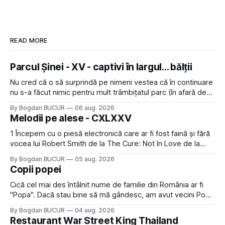
READ MORE
Parcul Șinei - XV - captivi în largul... bălții
Nu cred că o să surprindă pe nimeni vestea că în continuare
nu s-a făcut nimic pentru mult trâmbițatul parc (în afară de
faptul că potăile apărute acolo astă-primăvară au făcut între
By Bogdan BUCUR
06 aug. 2026
timp pui și latră prin gard la lumea care trece prin zonă). Am
Melodii pe alese - CXLXXV
avut, în schimb, o belea
1 Începem cu o piesă electronică care ar fi fost faină și fără
vocea lui Robert Smith de la The Cure: Not In Love de la
Crystal Castles, o formație cu multe piese faine (păcat că s-
By Bogdan BUCUR
05 aug. 2026
a dovedit că jumătatea masculină a acelui duo era cam
Copii popei
dubioasă...) 2. Băgăm la
Cică cel mai des întâlnit nume de familie din România ar fi
"Popa". Dacă stau bine să mă gândesc, am avut vecini Popa
sau colegi de școala Popa cam peste tot deci are sens.
By Bogdan BUCUR
04 aug. 2026
Dexonline spune de etimologia termenului de popă că ar
Restaurant War Street King Thailand