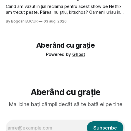
veni din slava veche, popŭ,
Când am văzut inițial reclamă pentru acest show pe Netflix
am trecut peste. Părea, nu știu, kitschos? Oamenii urlau în
tailandeză pe fundal, era cu street food față de chestiile mai
By Bogdan BUCUR
03 aug. 2026
fine dining din alte show-uri... așa că am zis pas. Apoi ceva,
poate plictiseala sau lipsa de alternative pe
Aberând cu grație
Powered by
Ghost
Aberând cu grație
Mai bine bați câmpii decât să te bată ei pe tine
Subscribe