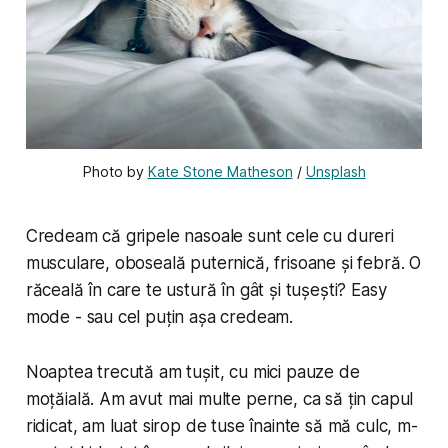
Photo by 
Kate Stone Matheson
 / 
Unsplash
Credeam că gripele nasoale sunt cele cu dureri
musculare, oboseală puternică, frisoane și febră. O
răceală în care te ustură în gât și tușești? Easy
mode - sau cel puțin așa credeam.
Noaptea trecută am tușit, cu mici pauze de
moțăială. Am avut mai multe perne, ca să țin capul
ridicat, am luat sirop de tuse înainte să mă culc, m-