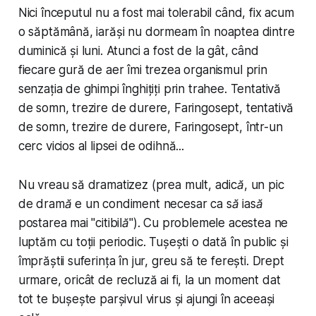
Nici începutul nu a fost mai tolerabil când, fix acum
o săptămână, iarăși nu dormeam în noaptea dintre
duminică și luni. Atunci a fost de la gât, când
fiecare gură de aer îmi trezea organismul prin
senzația de ghimpi înghițiți prin trahee. Tentativă
de somn, trezire de durere, Faringosept, tentativă
de somn, trezire de durere, Faringosept, într-un
cerc vicios al lipsei de odihnă...
Nu vreau să dramatizez (
prea mult, adică, un pic
de dramă e un condiment necesar ca să iasă
postarea mai "citibilă"
). Cu problemele acestea ne
luptăm cu toții periodic. Tușești o dată în public și
împrăștii suferința în jur, greu să te ferești. Drept
urmare, oricât de recluză ai fi, la un moment dat
tot te bușește parșivul virus și ajungi în aceeași