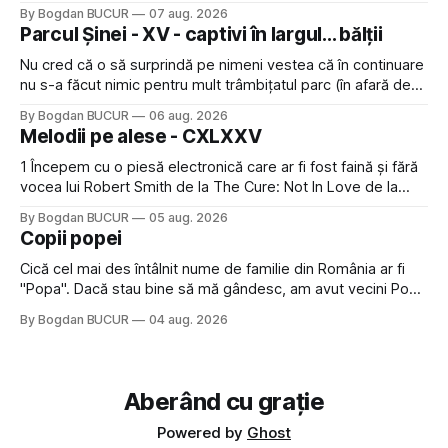
Restaurant War Street King Thailand: și acest show m-a
By Bogdan BUCUR
07 aug. 2026
lăsat rece la prima vedere, după care m-a făcut să mă
Parcul Șinei - XV - captivi în largul... bălții
îndrăgostesc de el. Nu mi-a plăcut faptul
Nu cred că o să surprindă pe nimeni vestea că în continuare
nu s-a făcut nimic pentru mult trâmbițatul parc (în afară de
faptul că potăile apărute acolo astă-primăvară au făcut între
By Bogdan BUCUR
06 aug. 2026
timp pui și latră prin gard la lumea care trece prin zonă). Am
Melodii pe alese - CXLXXV
avut, în schimb, o belea
1 Începem cu o piesă electronică care ar fi fost faină și fără
vocea lui Robert Smith de la The Cure: Not In Love de la
Crystal Castles, o formație cu multe piese faine (păcat că s-
By Bogdan BUCUR
05 aug. 2026
a dovedit că jumătatea masculină a acelui duo era cam
Copii popei
dubioasă...) 2. Băgăm la
Cică cel mai des întâlnit nume de familie din România ar fi
"Popa". Dacă stau bine să mă gândesc, am avut vecini Popa
sau colegi de școala Popa cam peste tot deci are sens.
By Bogdan BUCUR
04 aug. 2026
Dexonline spune de etimologia termenului de popă că ar
veni din slava veche, popŭ,
Aberând cu grație
Powered by
Ghost