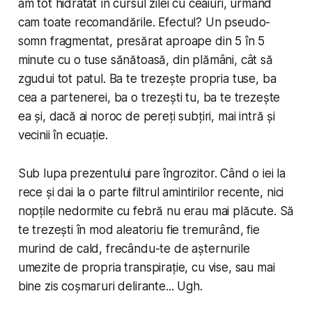
am tot hidratat în cursul zilei cu ceaiuri, urmând
cam toate recomandările. Efectul? Un pseudo-
somn fragmentat, presărat aproape din 5 în 5
minute cu o tuse sănătoasă, din plămâni, cât să
zgudui tot patul. Ba te trezește propria tuse, ba
cea a partenerei, ba o trezești tu, ba te trezește
ea și, dacă ai noroc de pereți subțiri, mai intră și
vecinii în ecuație.
Sub lupa prezentului pare îngrozitor. Când o iei la
rece și dai la o parte filtrul amintirilor recente, nici
nopțile nedormite cu febră nu erau mai plăcute. Să
te trezești în mod aleatoriu fie tremurând, fie
murind de cald, frecându-te de așternurile
umezite de propria transpirație, cu vise, sau mai
bine zis coșmaruri delirante... Ugh.