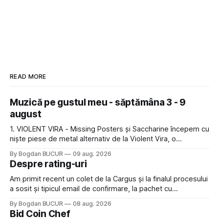
READ MORE
Muzică pe gustul meu - săptămâna 3 - 9
august
1. VIOLENT VIRA - Missing Posters și Saccharine începem cu
niște piese de metal alternativ de la Violent Vira, o
americancă de origine mexicană cu o voce potrivită pentru
By Bogdan BUCUR
09 aug. 2026
acest gen. E genul de muzică pe care îl ascultam cu plăcere
Despre rating-uri
acum 15-20 de ani și mă bucur să văd
Am primit recent un colet de la Cargus și la finalul procesului
a sosit și tipicul email de confirmare, la pachet cu
rugămintea de a lăsa o recenzie. Cum sunt adeptul
By Bogdan BUCUR
08 aug. 2026
feedback-ului și eram în toate bune, de data asta am dat
Bid Coin Chef
click să le las un rating. Un 5