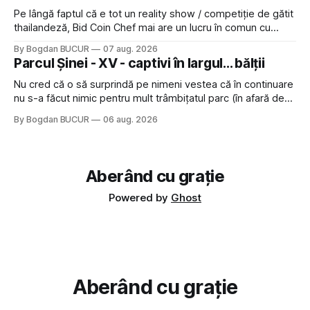
Pe lângă faptul că e tot un reality show / competiție de gătit
thailandeză, Bid Coin Chef mai are un lucru în comun cu
Restaurant War Street King Thailand: și acest show m-a
By Bogdan BUCUR
07 aug. 2026
lăsat rece la prima vedere, după care m-a făcut să mă
Parcul Șinei - XV - captivi în largul... bălții
îndrăgostesc de el. Nu mi-a plăcut faptul
Nu cred că o să surprindă pe nimeni vestea că în continuare
nu s-a făcut nimic pentru mult trâmbițatul parc (în afară de
faptul că potăile apărute acolo astă-primăvară au făcut între
By Bogdan BUCUR
06 aug. 2026
timp pui și latră prin gard la lumea care trece prin zonă). Am
avut, în schimb, o belea
Aberând cu grație
Powered by
Ghost
Aberând cu grație