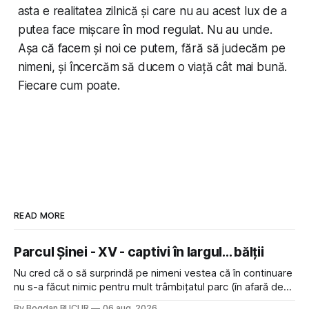
asta e realitatea zilnică și care nu au acest lux de a
putea face mișcare în mod regulat. Nu au unde.
Așa că facem și noi ce putem, fără să judecăm pe
nimeni, și încercăm să ducem o viață cât mai bună.
Fiecare cum poate.
READ MORE
Parcul Șinei - XV - captivi în largul... bălții
Nu cred că o să surprindă pe nimeni vestea că în continuare
nu s-a făcut nimic pentru mult trâmbițatul parc (în afară de
faptul că potăile apărute acolo astă-primăvară au făcut între
By Bogdan BUCUR
06 aug. 2026