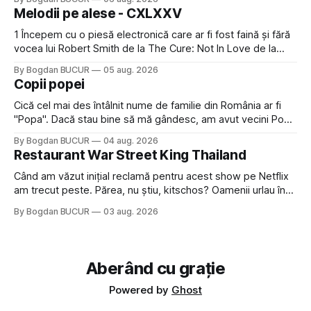
timp pui și latră prin gard la lumea care trece prin zonă). Am
Melodii pe alese - CXLXXV
avut, în schimb, o belea
1 Începem cu o piesă electronică care ar fi fost faină și fără
vocea lui Robert Smith de la The Cure: Not In Love de la
Crystal Castles, o formație cu multe piese faine (păcat că s-
By Bogdan BUCUR
05 aug. 2026
a dovedit că jumătatea masculină a acelui duo era cam
Copii popei
dubioasă...) 2. Băgăm la
Cică cel mai des întâlnit nume de familie din România ar fi
"Popa". Dacă stau bine să mă gândesc, am avut vecini Popa
sau colegi de școala Popa cam peste tot deci are sens.
By Bogdan BUCUR
04 aug. 2026
Dexonline spune de etimologia termenului de popă că ar
Restaurant War Street King Thailand
veni din slava veche, popŭ,
Când am văzut inițial reclamă pentru acest show pe Netflix
am trecut peste. Părea, nu știu, kitschos? Oamenii urlau în
tailandeză pe fundal, era cu street food față de chestiile mai
By Bogdan BUCUR
03 aug. 2026
fine dining din alte show-uri... așa că am zis pas. Apoi ceva,
poate plictiseala sau lipsa de alternative pe
Aberând cu grație
Powered by
Ghost