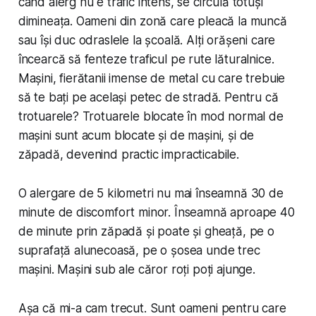
când alerg nu e trafic intens, se circulă totuși
dimineața. Oameni din zonă care pleacă la muncă
sau își duc odraslele la școală. Alți orășeni care
încearcă să fenteze traficul pe rute lăturalnice.
Mașini, fierătanii imense de metal cu care trebuie
să te bați pe același petec de stradă. Pentru că
trotuarele? Trotuarele blocate în mod normal de
mașini sunt acum blocate și de mașini, și de
zăpadă, devenind practic impracticabile.
O alergare de 5 kilometri nu mai înseamnă 30 de
minute de discomfort minor. Înseamnă aproape 40
de minute prin zăpadă și poate și gheață, pe o
suprafață alunecoasă, pe o șosea unde trec
mașini. Mașini sub ale căror roți poți ajunge.
Așa că mi-a cam trecut. Sunt oameni pentru care