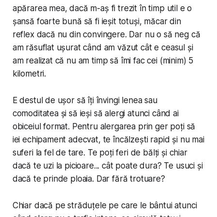
apărarea mea, dacă m-aș fi trezit în timp util e o
șansă foarte bună să fi ieșit totuși, măcar din
reflex dacă nu din convingere. Dar nu o să neg că
am răsuflat ușurat când am văzut cât e ceasul și
am realizat că nu am timp să îmi fac cei (minim) 5
kilometri.
E destul de ușor să îți învingi lenea sau
comoditatea și să ieși să alergi atunci când ai
obiceiul format. Pentru alergarea prin ger poți să
iei echipament adecvat, te încălzești rapid și nu mai
suferi la fel de tare. Te poți feri de bălți și chiar
dacă te uzi la picioare... cât poate dura? Te usuci și
dacă te prinde ploaia. Dar fără trotuare?
Chiar dacă pe străduțele pe care le bântui atunci