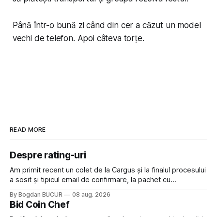
Până într-o bună zi când din cer a căzut un model
vechi de telefon. Apoi câteva torțe.
READ MORE
Despre rating-uri
Am primit recent un colet de la Cargus și la finalul procesului
a sosit și tipicul email de confirmare, la pachet cu
rugămintea de a lăsa o recenzie. Cum sunt adeptul
By Bogdan BUCUR
08 aug. 2026
feedback-ului și eram în toate bune, de data asta am dat
Bid Coin Chef
click să le las un rating. Un 5