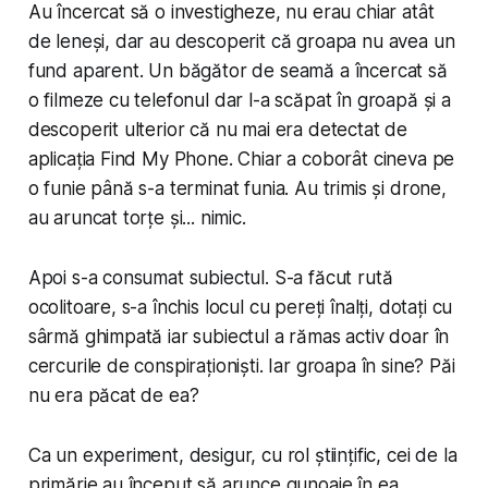
Au încercat să o investigheze, nu erau chiar atât
de leneși, dar au descoperit că groapa nu avea un
fund aparent. Un băgător de seamă a încercat să
o filmeze cu telefonul dar l-a scăpat în groapă și a
descoperit ulterior că nu mai era detectat de
aplicația Find My Phone. Chiar a coborât cineva pe
o funie până s-a terminat funia. Au trimis și drone,
au aruncat torțe și... nimic.
Apoi s-a consumat subiectul. S-a făcut rută
ocolitoare, s-a închis locul cu pereți înalți, dotați cu
sârmă ghimpată iar subiectul a rămas activ doar în
cercurile de conspiraționiști. Iar groapa în sine? Păi
nu era păcat de ea?
Ca un experiment, desigur, cu rol științific, cei de la
primărie au început să arunce gunoaie în ea.