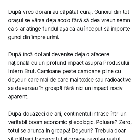
După vreo doi ani au căpătat curaj. Gunoiul din tot
orașul se vârsa deja acolo fără să dea vreun semn
că s-ar atinge fundul așa că au început să importe
gunoi din împrejurimi.
După încă doi ani devenise deja o afacere
națională cu un profund impact asupra Produsului
Intern Brut. Camioane peste camioane pline cu
deșeuri care mai de care mai toxice sau radioactive
se deversau în groapă fără nici un impact nociv
aparent.
După douăzeci de ani, continentul intrase într-un
veritabil boom economic și ecologic. Poluare? Zero,
totul se arunca în groapă! Deșeuri? Trebuia doar
să plătești transportul și groapa rezolva restul.