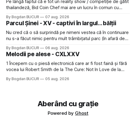
Pe lângă faptul că e tot un reality show / competiție de gătit
thailandeză, Bid Coin Chef mai are un lucru în comun cu
Restaurant War Street King Thailand: și acest show m-a
By Bogdan BUCUR
07 aug. 2026
lăsat rece la prima vedere, după care m-a făcut să mă
Parcul Șinei - XV - captivi în largul... bălții
îndrăgostesc de el. Nu mi-a plăcut faptul
Nu cred că o să surprindă pe nimeni vestea că în continuare
nu s-a făcut nimic pentru mult trâmbițatul parc (în afară de
faptul că potăile apărute acolo astă-primăvară au făcut între
By Bogdan BUCUR
06 aug. 2026
timp pui și latră prin gard la lumea care trece prin zonă). Am
Melodii pe alese - CXLXXV
avut, în schimb, o belea
1 Începem cu o piesă electronică care ar fi fost faină și fără
vocea lui Robert Smith de la The Cure: Not In Love de la
Crystal Castles, o formație cu multe piese faine (păcat că s-
By Bogdan BUCUR
05 aug. 2026
a dovedit că jumătatea masculină a acelui duo era cam
dubioasă...) 2. Băgăm la
Aberând cu grație
Powered by
Ghost