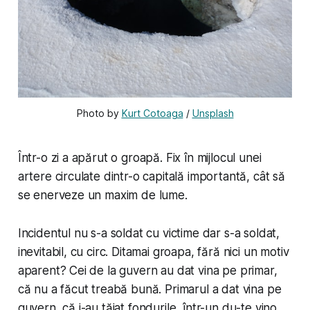
Photo by 
Kurt Cotoaga
 / 
Unsplash
Într-o zi a apărut o groapă. Fix în mijlocul unei
artere circulate dintr-o capitală importantă, cât să
se enerveze un maxim de lume.
Incidentul nu s-a soldat cu victime dar s-a soldat,
inevitabil, cu circ. Ditamai groapa, fără nici un motiv
aparent? Cei de la guvern au dat vina pe primar,
că nu a făcut treabă bună. Primarul a dat vina pe
guvern, că i-au tăiat fondurile, într-un du-te vino