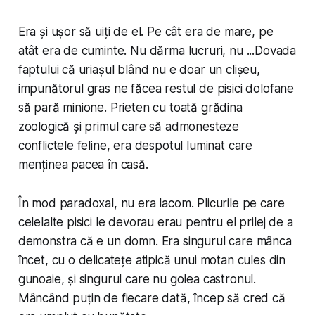
Era și ușor să uiți de el. Pe cât era de mare, pe
atât era de cuminte. Nu dărma lucruri, nu ...Dovada
faptului că uriașul blând nu e doar un clișeu,
impunătorul gras ne făcea restul de pisici dolofane
să pară minione. Prieten cu toată grădina
zoologică și primul care să admonesteze
conflictele feline, era despotul luminat care
menținea pacea în casă.
În mod paradoxal, nu era lacom. Plicurile pe care
celelalte pisici le devorau erau pentru el prilej de a
demonstra că e un domn. Era singurul care mânca
încet, cu o delicatețe atipică unui motan cules din
gunoaie, și singurul care nu golea castronul.
Mâncând puțin de fiecare dată, încep să cred că