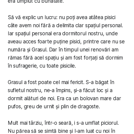
era umplut cu bunătate.
Să vă explic un lucru: nu poți avea atâtea pisici
câte avem noi fără a delimita clar spațiul personal.
Iar spațiul personal era dormitorul nostru, unde
aveau acces foarte puține pisici, printre care nu se
număra și Grasul. Dar în timpul unei renovări am
rămas fără acel spațiu și am fost forțați să dormim
în sufragerie, cu
toate
pisicile.
Grasul a fost poate cel mai fericit. S-a băgat în
sufletul nostru, ne-a împins, și-a făcut loc și a
dormit alături de noi. Era ca un bolovan mare dar
pufos, greu de urnit și plin de dragoste.
Mult mai târziu, într-o seară, i s-a umflat piciorul.
Nu părea să se simtă bine și l-am luat cu noi în