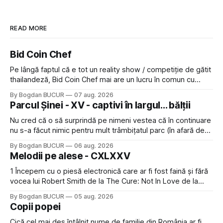
READ MORE
Bid Coin Chef
Pe lângă faptul că e tot un reality show / competiție de gătit
thailandeză, Bid Coin Chef mai are un lucru în comun cu
Restaurant War Street King Thailand: și acest show m-a
By Bogdan BUCUR
07 aug. 2026
lăsat rece la prima vedere, după care m-a făcut să mă
Parcul Șinei - XV - captivi în largul... bălții
îndrăgostesc de el. Nu mi-a plăcut faptul
Nu cred că o să surprindă pe nimeni vestea că în continuare
nu s-a făcut nimic pentru mult trâmbițatul parc (în afară de
faptul că potăile apărute acolo astă-primăvară au făcut între
By Bogdan BUCUR
06 aug. 2026
timp pui și latră prin gard la lumea care trece prin zonă). Am
Melodii pe alese - CXLXXV
avut, în schimb, o belea
1 Începem cu o piesă electronică care ar fi fost faină și fără
vocea lui Robert Smith de la The Cure: Not In Love de la
Crystal Castles, o formație cu multe piese faine (păcat că s-
By Bogdan BUCUR
05 aug. 2026
a dovedit că jumătatea masculină a acelui duo era cam
Copii popei
dubioasă...) 2. Băgăm la
Cică cel mai des întâlnit nume de familie din România ar fi