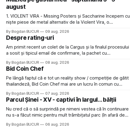
august
1. VIOLENT VIRA - Missing Posters și Saccharine începem cu
niște piese de metal alternativ de la Violent Vira, o
americancă de origine mexicană cu o voce potrivită pentru
By Bogdan BUCUR
09 aug. 2026
acest gen. E genul de muzică pe care îl ascultam cu plăcere
Despre rating-uri
acum 15-20 de ani și mă bucur să văd
Am primit recent un colet de la Cargus și la finalul procesului
a sosit și tipicul email de confirmare, la pachet cu
rugămintea de a lăsa o recenzie. Cum sunt adeptul
By Bogdan BUCUR
08 aug. 2026
feedback-ului și eram în toate bune, de data asta am dat
Bid Coin Chef
click să le las un rating. Un 5
Pe lângă faptul că e tot un reality show / competiție de gătit
thailandeză, Bid Coin Chef mai are un lucru în comun cu
Restaurant War Street King Thailand: și acest show m-a
By Bogdan BUCUR
07 aug. 2026
lăsat rece la prima vedere, după care m-a făcut să mă
Parcul Șinei - XV - captivi în largul... bălții
îndrăgostesc de el. Nu mi-a plăcut faptul
Nu cred că o să surprindă pe nimeni vestea că în continuare
nu s-a făcut nimic pentru mult trâmbițatul parc (în afară de
faptul că potăile apărute acolo astă-primăvară au făcut între
By Bogdan BUCUR
06 aug. 2026
timp pui și latră prin gard la lumea care trece prin zonă). Am
avut, în schimb, o belea