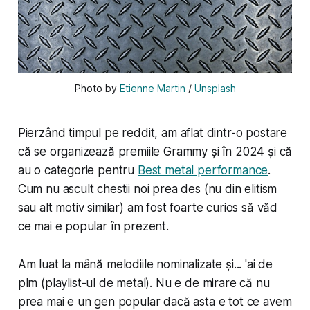
Photo by 
Etienne Martin
 / 
Unsplash
Pierzând timpul pe reddit, am aflat dintr-o postare
că se organizează premiile Grammy și în 2024 și că
au o categorie pentru
Best metal performance
.
Cum nu ascult chestii noi prea des (nu din elitism
sau alt motiv similar) am fost foarte curios să văd
ce mai e popular în prezent.
Am luat la mână melodiile nominalizate și... 'ai de
plm (
pl
aylist-ul de
m
etal). Nu e de mirare că nu
prea mai e un gen popular dacă asta e tot ce avem