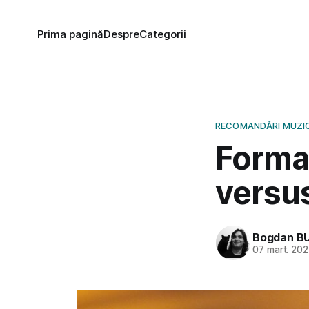
Prima pagină
Despre
Categorii
RECOMANDĂRI MUZI
Formaț
versu
Bogdan B
07 mart. 20