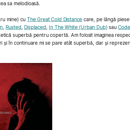
ocea sa melodioasă.
tru mine) cu
The Great Cold Distance
care, pe lângă piese
n
,
Rusted
,
Displaced
,
In The White (Urban Dub)
sau
Code
stetică superbă pentru copertă. Am folosit imaginea respect
i și în continuare mi se pare atât superbă, dar și repreze