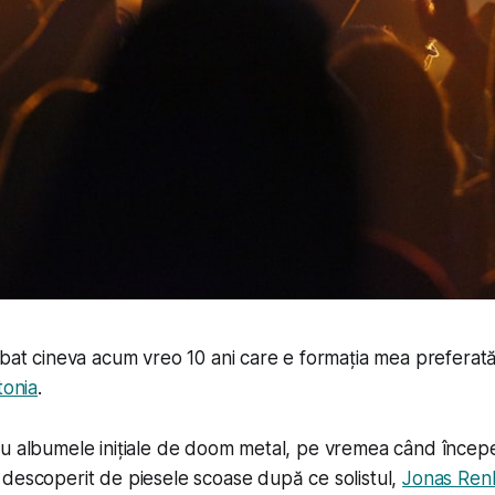
ebat cineva acum vreo 10 ani care e formația mea preferată
tonia
.
cu albumele inițiale de doom metal, pe vremea când înce
descoperit de piesele scoase după ce solistul,
Jonas Ren