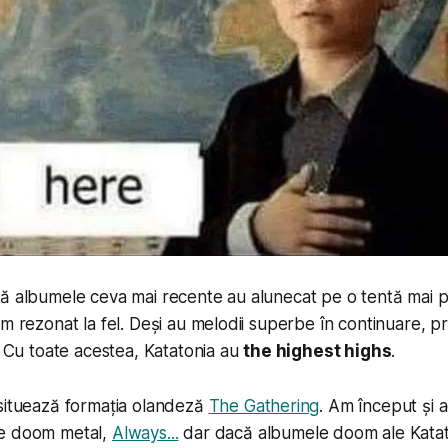
ă albumele ceva mai recente au alunecat pe o tentă mai p
am rezonat la fel. Deși au melodii superbe în continuare,
l. Cu toate acestea, Katatonia au
the highest highs
.
 situează formația olandeză
The Gathering
. Am început și 
pe doom metal,
Always...
dar dacă albumele doom ale Katat