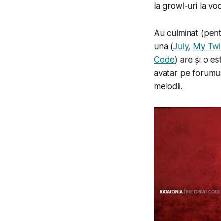
la growl-uri la v
Au culminat (pen
una (
July
,
My Twi
Code
) are și o e
avatar pe forumur
melodii.