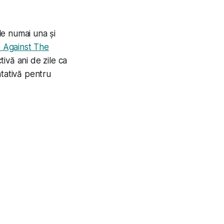
le numai una și
 Against The
ivă ani de zile ca
ntativă pentru