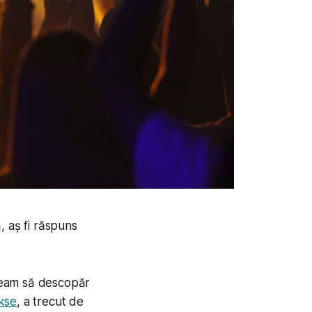
, aș fi răspuns
peam să descopăr
kse
, a trecut de