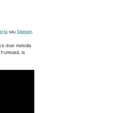
erta
sau
Sleeper
.
u e doar melodia
 frumoasă, la