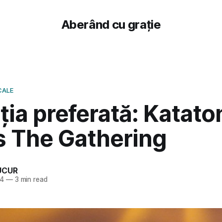
Aberând cu grație
CALE
ia preferată: Katato
s The Gathering
UCUR
24
—
3 min read