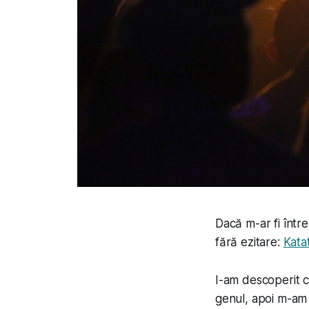
Dacă m-ar fi într
fără ezitare:
Kata
I-am descoperit 
genul, apoi m-am 