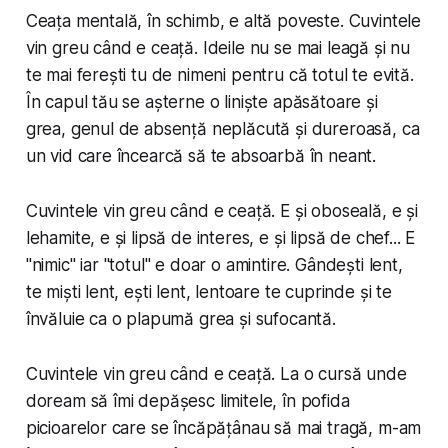
Ceața mentală, în schimb, e altă poveste. Cuvintele
vin greu când e ceață. Ideile nu se mai leagă și nu
te mai ferești tu de nimeni pentru că totul te evită.
În capul tău se așterne o liniște apăsătoare și
grea, genul de absență neplăcută și dureroasă, ca
un vid care încearcă să te absoarbă în neant.
Cuvintele vin greu când e ceață. E și oboseală, e și
lehamite, e și lipsă de interes, e și lipsă de chef... E
"nimic" iar "totul" e doar o amintire. Gândești lent,
te miști lent, ești lent, lentoare te cuprinde și te
învăluie ca o plapumă grea și sufocantă.
Cuvintele vin greu când e ceață. La o cursă unde
doream să îmi depășesc limitele, în pofida
picioarelor care se încăpățânau să mai tragă, m-am