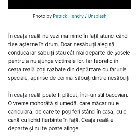
Photo by 
Patrick Hendry
 / 
Unsplash
În ceața reală nu vezi mai nimic în față atunci când
ți se așterne în drum. Doar nesăbuiții aleg să
conducă iar săbuiții stau cât mai departe de șosele
pentru a nu ajunge victimele lor. Iar teoretic în
ceața reală poți răzbate din depărtare cu farurile
speciale, aprinse de cei mai săbuiți dintre nesăbuiți.
În ceața reală poate fi plăcut, într-un stil bacovian.
O vreme mohorâtă și umedă, care măcar nu e
caniculară, de care te poți feri stând în casă, cu o
cană cu lichid fierbinte în față. Ceața reală e
departe și nu te poate atinge.