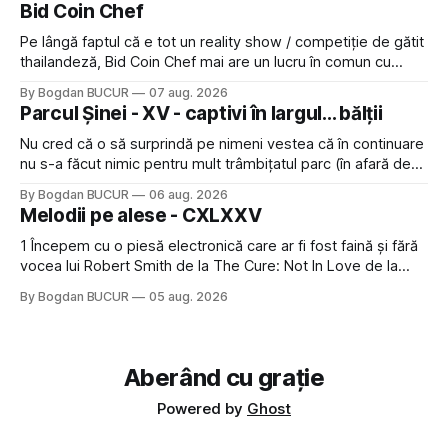
Bid Coin Chef
click să le las un rating. Un 5
Pe lângă faptul că e tot un reality show / competiție de gătit
thailandeză, Bid Coin Chef mai are un lucru în comun cu
Restaurant War Street King Thailand: și acest show m-a
By Bogdan BUCUR
07 aug. 2026
lăsat rece la prima vedere, după care m-a făcut să mă
Parcul Șinei - XV - captivi în largul... bălții
îndrăgostesc de el. Nu mi-a plăcut faptul
Nu cred că o să surprindă pe nimeni vestea că în continuare
nu s-a făcut nimic pentru mult trâmbițatul parc (în afară de
faptul că potăile apărute acolo astă-primăvară au făcut între
By Bogdan BUCUR
06 aug. 2026
timp pui și latră prin gard la lumea care trece prin zonă). Am
Melodii pe alese - CXLXXV
avut, în schimb, o belea
1 Începem cu o piesă electronică care ar fi fost faină și fără
vocea lui Robert Smith de la The Cure: Not In Love de la
Crystal Castles, o formație cu multe piese faine (păcat că s-
By Bogdan BUCUR
05 aug. 2026
a dovedit că jumătatea masculină a acelui duo era cam
dubioasă...) 2. Băgăm la
Aberând cu grație
Powered by
Ghost