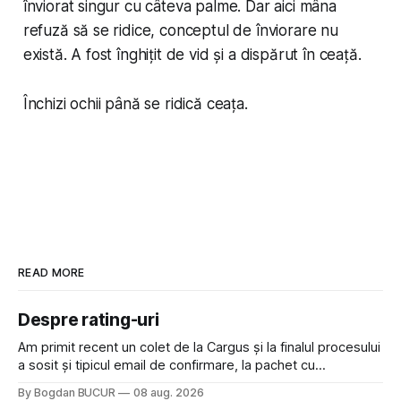
înviorat singur cu câteva palme. Dar aici mâna
refuză să se ridice, conceptul de înviorare nu
există. A fost înghițit de vid și a dispărut în ceață.
Închizi ochii până se ridică ceața.
READ MORE
Despre rating-uri
Am primit recent un colet de la Cargus și la finalul procesului
a sosit și tipicul email de confirmare, la pachet cu
rugămintea de a lăsa o recenzie. Cum sunt adeptul
By Bogdan BUCUR
08 aug. 2026
feedback-ului și eram în toate bune, de data asta am dat