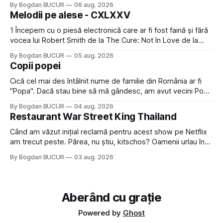
By Bogdan BUCUR
06 aug. 2026
timp pui și latră prin gard la lumea care trece prin zonă). Am
Melodii pe alese - CXLXXV
avut, în schimb, o belea
1 Începem cu o piesă electronică care ar fi fost faină și fără
vocea lui Robert Smith de la The Cure: Not In Love de la
Crystal Castles, o formație cu multe piese faine (păcat că s-
By Bogdan BUCUR
05 aug. 2026
a dovedit că jumătatea masculină a acelui duo era cam
Copii popei
dubioasă...) 2. Băgăm la
Cică cel mai des întâlnit nume de familie din România ar fi
"Popa". Dacă stau bine să mă gândesc, am avut vecini Popa
sau colegi de școala Popa cam peste tot deci are sens.
By Bogdan BUCUR
04 aug. 2026
Dexonline spune de etimologia termenului de popă că ar
Restaurant War Street King Thailand
veni din slava veche, popŭ,
Când am văzut inițial reclamă pentru acest show pe Netflix
am trecut peste. Părea, nu știu, kitschos? Oamenii urlau în
tailandeză pe fundal, era cu street food față de chestiile mai
By Bogdan BUCUR
03 aug. 2026
fine dining din alte show-uri... așa că am zis pas. Apoi ceva,
poate plictiseala sau lipsa de alternative pe
Aberând cu grație
Powered by
Ghost