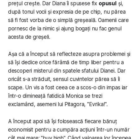
prețul crește. Dar Diana îi spusese fix
opusul
și,
după tonul vocii și expresia de pe chip, nu părea
să fi fost vorba de o simplă greșeală. Oamenii care
pornesc de la nimic și ajung bogați nu fac genul
acesta de greșeli.
Așa că a început să reflecteze asupra problemei și
să își dedice orice fărâmă de timp liber pentru a
descoperi misterul din spatele sfatului Dianei. Dar
oricât s-a străduit, sensul cuvintelor părea să îi
scape. Un vis a fost ceea ce a scos-o din impas iar
într-o dimineață fatidică Monica se trezi
exclamând, asemeni lui Pitagora, "Evrika!".
A început apoi să își folosească fiecare bănuț
economisit pentru a cumpăra acțiuni într-un număr
cât mai mare: "buy high". Când valoarea lor începea