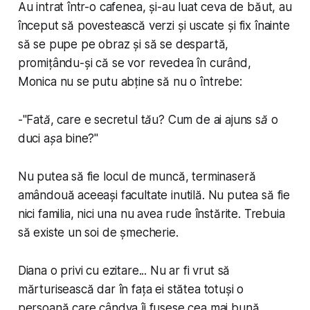
Au intrat într-o cafenea, și-au luat ceva de băut, au
început să povestească verzi și uscate și fix înainte
să se pupe pe obraz și să se despartă,
promițându-și că se vor revedea în curând,
Monica nu se putu abține să nu o întrebe:
-"
Fată, care e secretul tău? Cum de ai ajuns să o
duci așa bine?
"
Nu putea să fie locul de muncă, terminaseră
amândouă aceeași facultate inutilă. Nu putea să fie
nici familia, nici una nu avea rude înstărite. Trebuia
să existe un soi de șmecherie.
Diana o privi cu ezitare... Nu ar fi vrut să
mărturisească dar în fața ei stătea totuși o
persoană care cândva îi fusese cea mai bună