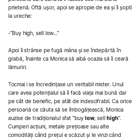
prietenă. Oftă ușor, apoi se apropie de ea și îi șopti
la ureche:
-"
Buy high, sell low...
"
Apoi îi strânse pe fugă mâna și se îndepărtă în
grabă, înainte ca Monica să aibă ocazia să îi ceară
lămuriri.
Tocmai i se încredințase un veritabil mister. Unul
care avea potențialul să îi facă viața mai bună dar
pe cât de benefic, pe atât de indescifrabil. Ca orice
persoană ce căuta să se îmbogățească, Monica
auzise de tradiționalul sfat "
buy
low
, sell
high
".
Cumperi acțiuni, metale prețioase sau alte
comodități când prețul e scăzut și le vinzi când