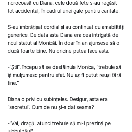
norocoasă cu Diana, cele două fete s-au regăsit
tot accidental, în cadrul unei gale pentru caritate.
S-au îmbrățișat cordial și au continuat cu amabilități
generice. De data asta Diana era cea intrigată de
noul statut al Monicăi. În doar în an ajunsese să o
ducă foarte bine. Nu oricine putea face asta.
-"
Știi
", începu să se destăinuie Monica, "
trebuie să
îți mulțumesc pentru sfat. Nu aș fi putut reuși fără
tine.
"
Diana o privi cu subînțeles. Desigur, asta era
"secretul". Cum de nu și-a dat seama?
-"
Vai, dragă, atunci trebuie să mi-l prezinți pe
iubitul tău!
"