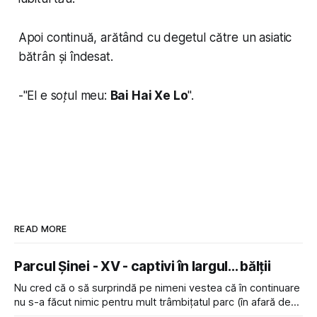
Apoi continuă, arătând cu degetul către un asiatic
bătrân și îndesat.
-"
El e soțul meu:
Bai Hai Xe Lo
".
READ MORE
Parcul Șinei - XV - captivi în largul... bălții
Nu cred că o să surprindă pe nimeni vestea că în continuare
nu s-a făcut nimic pentru mult trâmbițatul parc (în afară de
faptul că potăile apărute acolo astă-primăvară au făcut între