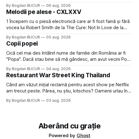
faptul că potăile apărute acolo astă-primăvară au făcut între
By Bogdan BUCUR
06 aug. 2026
timp pui și latră prin gard la lumea care trece prin zonă). Am
Melodii pe alese - CXLXXV
avut, în schimb, o belea
1 Începem cu o piesă electronică care ar fi fost faină și fără
vocea lui Robert Smith de la The Cure: Not In Love de la
Crystal Castles, o formație cu multe piese faine (păcat că s-
By Bogdan BUCUR
05 aug. 2026
a dovedit că jumătatea masculină a acelui duo era cam
Copii popei
dubioasă...) 2. Băgăm la
Cică cel mai des întâlnit nume de familie din România ar fi
"Popa". Dacă stau bine să mă gândesc, am avut vecini Popa
sau colegi de școala Popa cam peste tot deci are sens.
By Bogdan BUCUR
04 aug. 2026
Dexonline spune de etimologia termenului de popă că ar
Restaurant War Street King Thailand
veni din slava veche, popŭ,
Când am văzut inițial reclamă pentru acest show pe Netflix
am trecut peste. Părea, nu știu, kitschos? Oamenii urlau în
tailandeză pe fundal, era cu street food față de chestiile mai
By Bogdan BUCUR
03 aug. 2026
fine dining din alte show-uri... așa că am zis pas. Apoi ceva,
poate plictiseala sau lipsa de alternative pe
Aberând cu grație
Powered by
Ghost