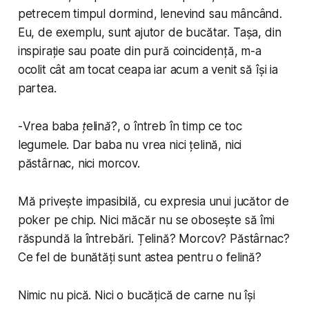
petrecem timpul dormind, lenevind sau mâncând.
Eu, de exemplu, sunt ajutor de bucătar. Tașa, din
inspirație sau poate din pură coincidență, m-a
ocolit cât am tocat ceapa iar acum a venit să își ia
partea.
-
Vrea baba țelină?
, o întreb în timp ce toc
legumele. Dar baba nu vrea nici țelină, nici
păstârnac, nici morcov.
Mă privește impasibilă, cu expresia unui jucător de
poker pe chip. Nici măcăr nu se obosește să îmi
răspundă la întrebări. Țelină? Morcov? Păstârnac?
Ce fel de bunătăți sunt astea pentru o felină?
Nimic nu pică. Nici o bucățică de carne nu își