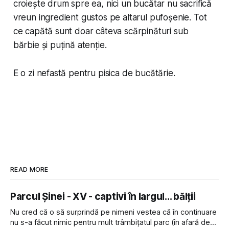
croiește drum spre ea, nici un bucătar nu sacrifică
vreun ingredient gustos pe altarul pufoșenie. Tot
ce capătă sunt doar câteva scărpinături sub
bărbie și puțină atenție.
E o zi nefastă pentru pisica de bucătărie.
READ MORE
Parcul Șinei - XV - captivi în largul... bălții
Nu cred că o să surprindă pe nimeni vestea că în continuare
nu s-a făcut nimic pentru mult trâmbițatul parc (în afară de