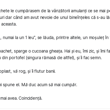
hete le cumpărasem de la vânzătorii amulanți ce se mai p
uri dar când am avut nevoie de unul bineînțeles că s-au lăs
 aceasta.
 numai la un 1 leu
", se lăuda, printre altele, un moșuleț în
pachet
, sparge o cucoana gheața.
Hai și eu
, îmi zic, și îmi 
din portofel (singura rămasă de altfel), și îi fac semn.
oplast, vă rog
, și îi flutur banii.
i spune el.
Mă duc acum să mai cumpăr.
 mai avea. Coincidență.