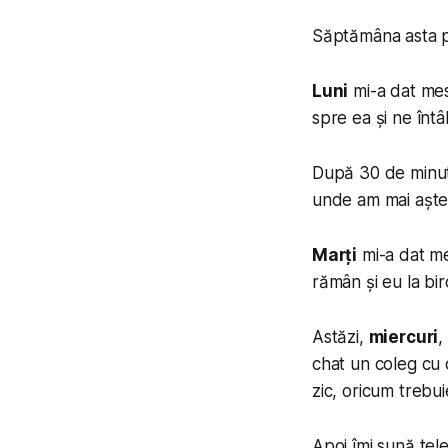
Săptămâna asta pr
Luni
mi-a dat mes
spre ea și ne înt
După 30 de minute
unde am mai aștep
Marți
mi-a dat m
rămân și eu la bi
Astăzi,
miercuri
,
chat un coleg cu 
zic, oricum trebu
Apoi îmi sună tele