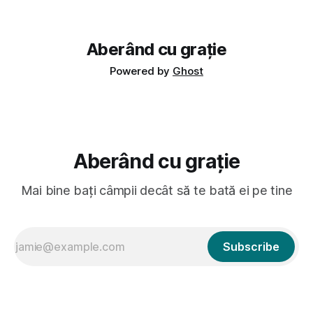
avut, în schimb, o belea
Aberând cu grație
Powered by
Ghost
Aberând cu grație
Mai bine bați câmpii decât să te bată ei pe tine
Subscribe