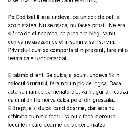
si se juca pe vremurile cand erau mici).
Pe Coditzat il lasai undeva, pe un colt de pat, si
acolo statea. Nu se misca, nu facea prostii. Ne era
si frica de el noaptea, ca prea era bleg, sa nu
cumva ne asezam pe el in somn si sa il strivim.
Privindu-l cum se comporta si in prezent, tare mi-e
teama ca e usor retardat.
E talamb si lent. Se culca, si acum, undeva fix in
mijlocul drumului, fara nici un pic de logica. Daca
asta va muri pe cai nenaturale, va fi sigur din cauza
ca unul dintre noi va calca pe el din greseala...
E drept, e si dulcic cand doarme, dar asta nu
schimba cu nimic faptul ca nu o face mereu in
locurile in care doarme de obicei o matza.