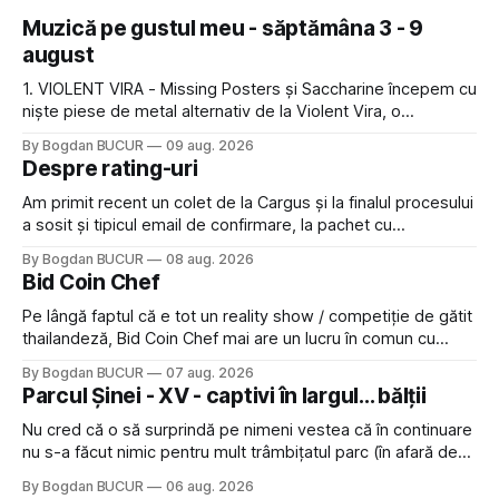
Muzică pe gustul meu - săptămâna 3 - 9
august
1. VIOLENT VIRA - Missing Posters și Saccharine începem cu
niște piese de metal alternativ de la Violent Vira, o
americancă de origine mexicană cu o voce potrivită pentru
By Bogdan BUCUR
09 aug. 2026
acest gen. E genul de muzică pe care îl ascultam cu plăcere
Despre rating-uri
acum 15-20 de ani și mă bucur să văd
Am primit recent un colet de la Cargus și la finalul procesului
a sosit și tipicul email de confirmare, la pachet cu
rugămintea de a lăsa o recenzie. Cum sunt adeptul
By Bogdan BUCUR
08 aug. 2026
feedback-ului și eram în toate bune, de data asta am dat
Bid Coin Chef
click să le las un rating. Un 5
Pe lângă faptul că e tot un reality show / competiție de gătit
thailandeză, Bid Coin Chef mai are un lucru în comun cu
Restaurant War Street King Thailand: și acest show m-a
By Bogdan BUCUR
07 aug. 2026
lăsat rece la prima vedere, după care m-a făcut să mă
Parcul Șinei - XV - captivi în largul... bălții
îndrăgostesc de el. Nu mi-a plăcut faptul
Nu cred că o să surprindă pe nimeni vestea că în continuare
nu s-a făcut nimic pentru mult trâmbițatul parc (în afară de
faptul că potăile apărute acolo astă-primăvară au făcut între
By Bogdan BUCUR
06 aug. 2026
timp pui și latră prin gard la lumea care trece prin zonă). Am