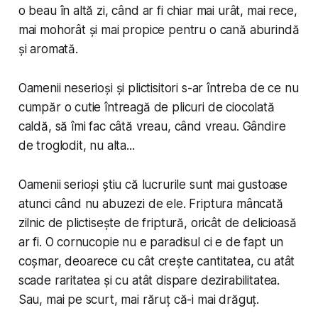
o beau în altă zi, când ar fi chiar mai urât, mai rece,
mai mohorât și mai propice pentru o cană aburindă
și aromată.
Oamenii neserioși și plictisitori s-ar întreba de ce nu
cumpăr o cutie întreagă de plicuri de ciocolată
caldă, să îmi fac câtă vreau, când vreau. Gândire
de troglodit, nu alta...
Oamenii
serioși
știu că lucrurile sunt mai gustoase
atunci când nu abuzezi de ele. Friptura mâncată
zilnic de plictisește de friptură, oricât de delicioasă
ar fi. O cornucopie nu e paradisul ci e de fapt un
coșmar, deoarece cu cât crește cantitatea, cu atât
scade raritatea și cu atât dispare dezirabilitatea.
Sau, mai pe scurt, mai răruț că-i mai drăguț.