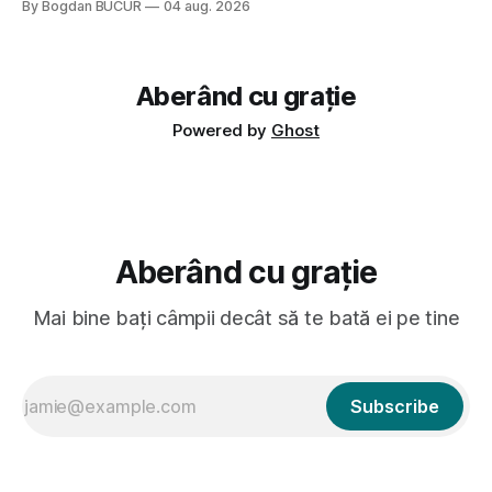
By Bogdan BUCUR
04 aug. 2026
Dexonline spune de etimologia termenului de popă că ar
veni din slava veche, popŭ,
Aberând cu grație
Powered by
Ghost
Aberând cu grație
Mai bine bați câmpii decât să te bată ei pe tine
Subscribe