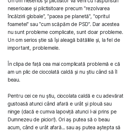
Un om neserios și plictisitor va veni cu răspunsuri
neserioase și plictisitoare precum "rezolvarea
încălzirii globale", "pacea pe planetă", "opritul
foametei" sau "cum scăpăm de PSD". Dar acestea
nu sunt probleme
complicate
, sunt doar probleme.
Un om serios știe să își aleagă bătăliile și, la fel de
important,
problemele
.
În clipa de față cea mai complicată problemă e că
am un plic de ciocolată caldă și nu știu când să îl
beau.
Pentru cei ce nu știu, ciocolata caldă e cu adevărat
gustoasă atunci când afară e urât și plouă sau
ninge (dacă e cumva lapoviță atunci l-ai prins pe
Dumnezeu de picior!). Ori aș putea să o beau
acum, când e urât afară... sau aș putea aștepta să