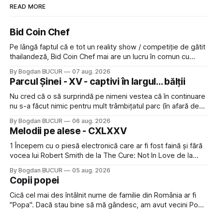
READ MORE
Bid Coin Chef
Pe lângă faptul că e tot un reality show / competiție de gătit
thailandeză, Bid Coin Chef mai are un lucru în comun cu
Restaurant War Street King Thailand: și acest show m-a
By Bogdan BUCUR
07 aug. 2026
lăsat rece la prima vedere, după care m-a făcut să mă
Parcul Șinei - XV - captivi în largul... bălții
îndrăgostesc de el. Nu mi-a plăcut faptul
Nu cred că o să surprindă pe nimeni vestea că în continuare
nu s-a făcut nimic pentru mult trâmbițatul parc (în afară de
faptul că potăile apărute acolo astă-primăvară au făcut între
By Bogdan BUCUR
06 aug. 2026
timp pui și latră prin gard la lumea care trece prin zonă). Am
Melodii pe alese - CXLXXV
avut, în schimb, o belea
1 Începem cu o piesă electronică care ar fi fost faină și fără
vocea lui Robert Smith de la The Cure: Not In Love de la
Crystal Castles, o formație cu multe piese faine (păcat că s-
By Bogdan BUCUR
05 aug. 2026
a dovedit că jumătatea masculină a acelui duo era cam
Copii popei
dubioasă...) 2. Băgăm la
Cică cel mai des întâlnit nume de familie din România ar fi
"Popa". Dacă stau bine să mă gândesc, am avut vecini Popa
sau colegi de școala Popa cam peste tot deci are sens.